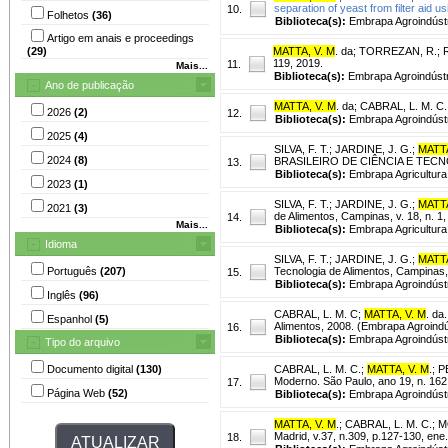
separation of yeast from filter aid 
10.
Folhetos
(36)
Biblioteca(s):
Embrapa Agroindústr
Artigo em anais e proceedings
(29)
MATTA, V. M
. da
;
TORREZAN, R.
;
119, 2019.
11.
Mais...
Biblioteca(s):
Embrapa Agroindústr
Ano de publicação
MATTA, V. M
. da
;
CABRAL, L. M. C.
2026
(2)
12.
Biblioteca(s):
Embrapa Agroindústr
2025
(4)
SILVA, F. T.
;
JARDINE, J. G.
;
MATTA
2024
(8)
BRASILEIRO DE CIÊNCIA E TECNOLO
13.
Biblioteca(s):
Embrapa Agricultura 
2023
(1)
SILVA, F. T.
;
JARDINE, J. G.
;
MATTA
2021
(3)
de Alimentos, Campinas, v. 18, n. 1, 
14.
Mais...
Biblioteca(s):
Embrapa Agricultura 
Idioma
SILVA, F. T.
;
JARDINE, J. G.
;
MATTA
Português
(207)
Tecnologia de Alimentos, Campinas, v
15.
Biblioteca(s):
Embrapa Agroindústr
Inglês
(96)
CABRAL, L. M. C
;
MATTA, V. M
. da.
Espanhol
(5)
Alimentos, 2008. (Embrapa Agroindú
16.
Biblioteca(s):
Embrapa Agroindústr
Tipo do arquivo
Documento digital
(130)
CABRAL, L. M. C.
;
MATTA, V. M
.
;
P
Moderno. São Paulo, ano 19, n. 162
17.
Página Web
(52)
Biblioteca(s):
Embrapa Agroindústr
MATTA, V. M
.
;
CABRAL, L. M. C.
;
M
Madrid, v.37, n.309, p.127-130, ene.
18.