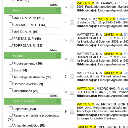
MATTA, V. M
. da
;
FARIAS, S. C.
Cons
Mais...
2009. Publicado também em: Maxpress;
3.
Autor
Biblioteca(s):
Embrapa Agroindústri
MATTA, V. M. da
(210)
PENHA, E. M.
;
MATTA, V. M
.
Caracte
Brasilia, v.33, n.11, p.1945-1949, 199
4.
CABRAL, L. M. C.
(161)
Biblioteca(s):
Embrapa Agroindústri
MATTA, V. M.
(95)
MATTIETTO, R. A.
;
MATTA, V. M
.
Eff
HUMAN HEALTH EFFECTS OF FRUITS A
FREITAS, S. P.
(46)
5.
for Horticultural Science, 2009. p. 24
Biblioteca(s):
Embrapa Agroindústri
TORREZAN, R.
(23)
Mais...
MATTIETTO, R. A.
;
MATTA, V. M
.
Eff
Assunto
HUMAN HEALTH EFFECTS OF FRUITS A
6.
for Horticultural Science, 2009. p. 24
Processamento
(36)
Biblioteca(s):
Embrapa Amazônia Or
Suco
(34)
MATTIETTO, R. A.
;
MATTA, V. M
.
Ca
subtropical fruits. Oxford: Woodhead 
7.
Tecnologia de Alimento
(30)
Biblioteca(s):
Embrapa Agroindústri
Osmose inversa
(29)
MATTA, V. M
.
;
MEDRONHO, R. A.
Hi
Microfiltração
(28)
BIOTECNOLOGIA, 2., 1990, Havana. R
8.
Mais...
Biblioteca(s):
Embrapa Agroindústri
Tipo do material
MATTA, V. M
. da
;
FREIRE JUNIOR, 
1995. 20 p. Programa de Difusão de 
Separatas
(103)
Tecnologias Agroindustriais Aliment
9.
Biblioteca(s):
Embrapa Agrobiologia
Resumo em anais e proceedings
Embrapa Unidades Centrais.
(58)
Artigo de periódico
(52)
MATTA, V. M
.
;
MEDRONHO, R. A.
A