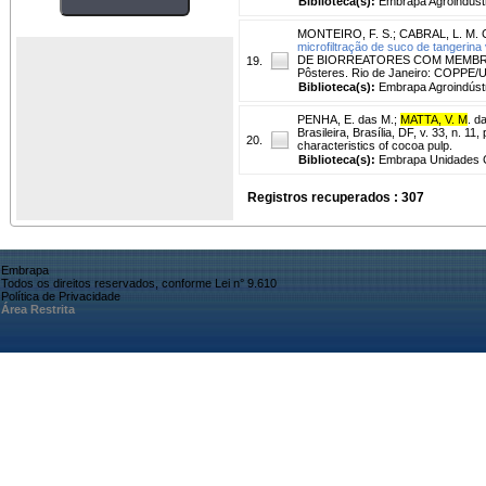
Biblioteca(s):
Embrapa Agroindústr
MONTEIRO, F. S.
;
CABRAL, L. M. 
microfiltração de suco de tangerina 
DE BIORREATORES COM MEMBRANA
19.
Pôsteres. Rio de Janeiro: COPPE/
Biblioteca(s):
Embrapa Agroindústr
PENHA, E. das M.
;
MATTA, V. M
. da
Brasileira, Brasília, DF, v. 33, n. 1
20.
characteristics of cocoa pulp.
Biblioteca(s):
Embrapa Unidades C
Registros recuperados : 307
Embrapa
Todos os direitos reservados, conforme Lei n° 9.610
Política de Privacidade
Área Restrita