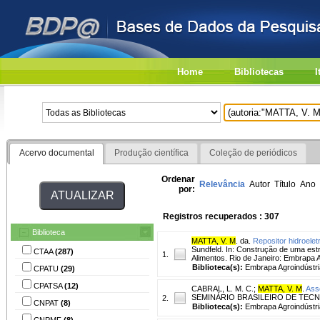
Home
Bibliotecas
I
Acervo documental
Produção científica
Coleção de periódicos
Ordenar
Relevância
Autor
Título
Ano
por:
Registros recuperados : 307
Biblioteca
MATTA, V. M
. da.
Repositor hidroeletr
Sundfeld. In: Construção de uma estr
CTAA
(287)
1.
Alimentos. Rio de Janeiro: Embrapa A
Biblioteca(s):
Embrapa Agroindústri
CPATU
(29)
CPATSA
(12)
CABRAL, L. M. C.
;
MATTA, V. M
.
Ass
SEMINÁRIO BRASILEIRO DE TECNOLOGI
2.
CNPAT
(8)
Biblioteca(s):
Embrapa Agroindústri
CNPMF
(8)