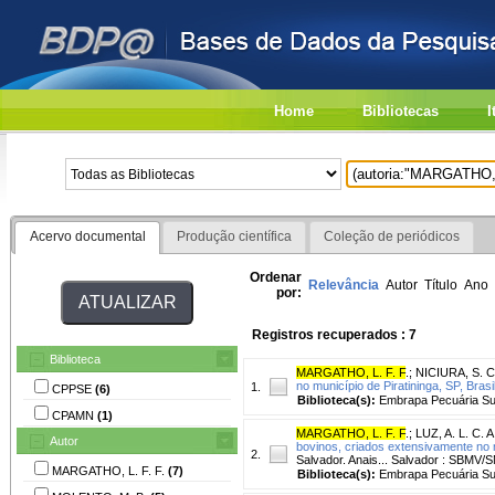
Home
Bibliotecas
I
Acervo documental
Produção científica
Coleção de periódicos
Ordenar
Relevância
Autor
Título
Ano
por:
Registros recuperados : 7
Biblioteca
MARGATHO, L. F. F
.
;
NICIURA, S. C
no município de Piratininga, SP, Brasil
1.
CPPSE
(6)
Biblioteca(s):
Embrapa Pecuária Su
CPAMN
(1)
MARGATHO, L. F. F
.
;
LUZ, A. L. C. A
Autor
bovinos, criados extensivamente no 
2.
Salvador. Anais... Salvador : SBMV/
MARGATHO, L. F. F.
(7)
Biblioteca(s):
Embrapa Pecuária Su