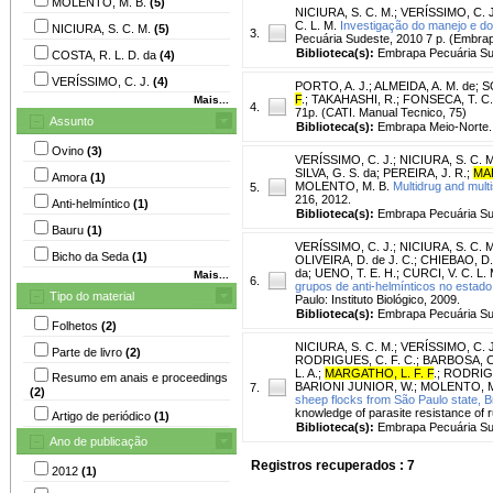
MOLENTO, M. B.
(5)
NICIURA, S. C. M.
;
VERÍSSIMO, C. J
C. L. M.
Investigação do manejo e do
NICIURA, S. C. M.
(5)
3.
Pecuária Sudeste, 2010 7 p. (Embra
Biblioteca(s):
Embrapa Pecuária Su
COSTA, R. L. D. da
(4)
VERÍSSIMO, C. J.
(4)
PORTO, A. J.
;
ALMEIDA, A. M. de
;
S
F
.
;
TAKAHASHI, R.
;
FONSECA, T. C.
Mais...
4.
71p. (CATI. Manual Tecnico, 75)
Assunto
Biblioteca(s):
Embrapa Meio-Norte.
Ovino
(3)
VERÍSSIMO, C. J.
;
NICIURA, S. C. M
SILVA, G. S. da
;
PEREIRA, J. R.
;
MAR
Amora
(1)
MOLENTO, M. B.
Multidrug and mult
5.
216, 2012.
Anti-helmíntico
(1)
Biblioteca(s):
Embrapa Pecuária Su
Bauru
(1)
VERÍSSIMO, C. J.
;
NICIURA, S. C. M
Bicho da Seda
(1)
OLIVEIRA, D. de J. C.
;
CHIEBAO, D.
da
;
UENO, T. E. H.
;
CURCI, V. C. L. 
Mais...
6.
grupos de anti-helmínticos no estado
Tipo do material
Paulo: Instituto Biológico, 2009.
Biblioteca(s):
Embrapa Pecuária Su
Folhetos
(2)
NICIURA, S. C. M.
;
VERÍSSIMO, C. J
Parte de livro
(2)
RODRIGUES, C. F. C.
;
BARBOSA, C.
L. A.
;
MARGATHO, L. F. F
.
;
RODRIGU
Resumo em anais e proceedings
BARIONI JUNIOR, W.
;
MOLENTO, M
7.
(2)
sheep flocks from São Paulo state, Br
knowledge of parasite resistance of
Artigo de periódico
(1)
Biblioteca(s):
Embrapa Pecuária Su
Ano de publicação
Registros recuperados : 7
2012
(1)