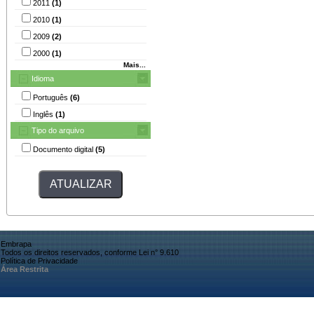
2011
(1)
2010
(1)
2009
(2)
2000
(1)
Mais...
Idioma
Português
(6)
Inglês
(1)
Tipo do arquivo
Documento digital
(5)
Embrapa
Todos os direitos reservados, conforme Lei n° 9.610
Política de Privacidade
Área Restrita