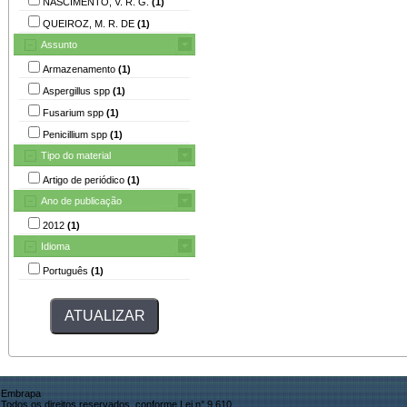
NASCIMENTO, V. R. G.
(1)
QUEIROZ, M. R. DE
(1)
Assunto
Armazenamento
(1)
Aspergillus spp
(1)
Fusarium spp
(1)
Penicillium spp
(1)
Tipo do material
Artigo de periódico
(1)
Ano de publicação
2012
(1)
Idioma
Português
(1)
Embrapa
Todos os direitos reservados, conforme Lei n° 9.610