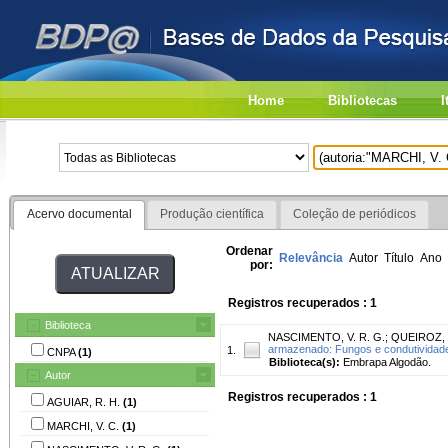
Home
Bibliotecas
I
Acervo documental
Produção científica
Coleção de periódicos
Ordenar
Relevância
Autor
Título
Ano
por:
Registros recuperados : 1
Biblioteca
NASCIMENTO, V. R. G.
;
QUEIROZ, 
armazenado: Fungos e condutividade 
1.
CNPA
(1)
Biblioteca(s):
Embrapa Algodão.
Autor
Registros recuperados : 1
AGUIAR, R. H.
(1)
MARCHI, V. C.
(1)