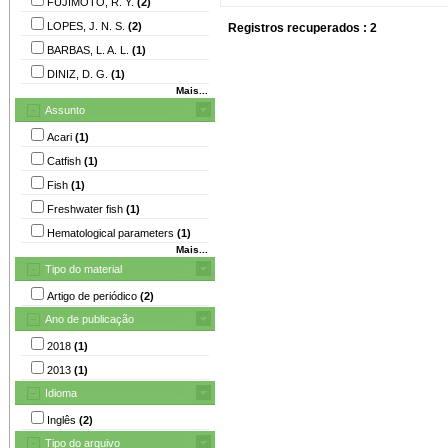
FUJIMOTO, R. Y.
(2)
LOPES, J. N. S.
(2)
Registros recuperados : 2
BARBAS, L. A. L.
(1)
DINIZ, D. G.
(1)
Mais...
Assunto
Acari
(1)
Catfish
(1)
Fish
(1)
Freshwater fish
(1)
Hematological parameters
(1)
Mais...
Tipo do material
Artigo de periódico
(2)
Ano de publicação
2018
(1)
2013
(1)
Idioma
Inglês
(2)
Tipo do arquivo