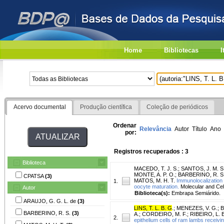
Home
Bibliotecas
I
Acervo documental
Produção científica
Coleção de periódicos
Ordenar
Relevância
Autor
Título
Ano
por:
Registros recuperados : 3
Biblioteca
MACEDO, T. J. S.
;
SANTOS, J. M. S
MONTE, A. P. O.
;
BARBERINO, R. S
CPATSA
(3)
MATOS, M. H. T.
Immunolocalization o
1.
oocyte maturation.
Molecular and Cell
Autor
Biblioteca(s):
Embrapa Semiárido.
ARAUJO, G. G. L. de
(3)
LINS, T. L. B. G
.
;
MENEZES, V. G.
;
B
BARBERINO, R. S.
(3)
A.
;
CORDEIRO, M. F.
;
RIBEIRO, L. B
2.
epithelium cells of ram lambs receiving