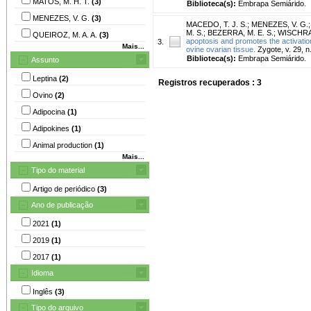
MATOS, M. H. T.
(3)
Biblioteca(s):
Embrapa Semiárido.
MENEZES, V. G.
(3)
MACEDO, T. J. S.
;
MENEZES, V. G.
M. S.
;
BEZERRA, M. E. S.
;
WISCHRAL
QUEIROZ, M. A. A.
(3)
apoptosis and promotes the activation 
3.
Mais...
ovine ovarian tissue.
Zygote, v. 29, n
Biblioteca(s):
Embrapa Semiárido.
Assunto
Leptina
(2)
Registros recuperados : 3
Ovino
(2)
Adipocina
(1)
Adipokines
(1)
Animal production
(1)
Mais...
Tipo do material
Artigo de periódico
(3)
Ano de publicação
2021
(1)
2019
(1)
2017
(1)
Idioma
Inglês
(3)
Tipo do arquivo