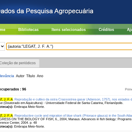
me
Bibliotecas
Itens selecionados
Créditos
Aj
Coleção de periódicos
levância
Autor
Título
Ano
ecuperados : 96
Prim
, J. F. A
.
Reprodução e cultivo da ostra Crassostrea gasar (Adanson, 1757), nos estados 
se (Doutorado em Aquicultura) - Universidade Federal de Santa Catarina, Florianópolis.
ioteca(s):
Embrapa Meio-Norte.
, J. F. A
.
Reproductive cycle and migration of blue shark (Prionace glauca) in the South Atl
RESS ON THE BIOLOGY OF FISH, 6., 2004, Manaus. Advances in fish biology: Programs a
rence Center, 2004. p. 48
ioteca(s):
Embrapa Meio-Norte.