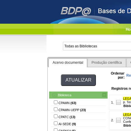
Ho
Acervo documental
Produção científica
Ordenar
Re
por:
Registros r
Biblioteca
LEGAT
p. Te
1.
CPAMN
(63)
Bibl
CPAMN-UEPP
(23)
LEGAT
CPATC
(13)
CONG
2.
Confe
AI-SEDE
(9)
Bibl
CNPASA
(5)