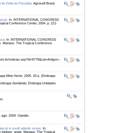
 do Delta do Parnaíba.
Agrosoft Brasil.
auca).
In: INTERNATIONAL CONGRESS
ical Conference Center, 2004. p. 221-
uca.
In: INTERNATIONAL CONGRESS
s. Manaus: The Tropical Conference
om.br/noticias.asp?id=8778&cat=Artigos>.
apa Meio-Norte, 2005. 20 p. (Embrapa
Embrapa Semiárido; Embrapa Unidades
em:
, ago. 2009. Opinião.
auca) in south atlantic ocean.
In:
ology: anais. Manaus: The Tropical