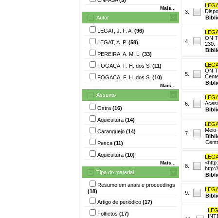
LEGAT
Mais...
Dispo
3.
Autor
Bibl
LEGAT, J. F. A.
(96)
LEGAT
ON TH
4.
LEGAT, A. P.
(58)
230.
Bibl
PEREIRA, A. M. L.
(33)
LEGAT
FOGAÇA, F. H. dos S.
(11)
ON TH
5.
Cente
FOGACA, F. H. dos S.
(10)
Bibl
Mais...
Assunto
LEGAT
Acess
6.
Ostra
(16)
Bibl
Aqüicultura
(14)
LEGAT
Meio-
Caranguejo
(14)
7.
Bibl
Centr
Pesca
(11)
Aquicultura
(10)
LEGAT
<http
Mais...
8.
http:
Tipo do material
Bibl
Resumo em anais e proceedings
LEGAT
(18)
9.
Bibl
Artigo de periódico
(17)
LEGA
Folhetos
(17)
INT