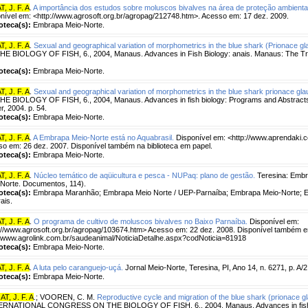
, J. F. A
.
A importância dos estudos sobre moluscos bivalves na área de proteção ambiental
nível em: <http://www.agrosoft.org.br/agropag/212748.htm>. Acesso em: 17 dez. 2009.
ioteca(s):
Embrapa Meio-Norte.
, J. F. A
.
Sexual and geographical variation of morphometrics in the blue shark (Prionace gl
E BIOLOGY OF FISH, 6., 2004, Manaus. Advances in Fish Biology: anais. Manaus: The Trop
ioteca(s):
Embrapa Meio-Norte.
, J. F. A
.
Sexual and geographical variation of morphometrics in the blue shark prionace gla
E BIOLOGY OF FISH, 6., 2004, Manaus. Advances in fish biology: Programs and Abstract
r, 2004. p. 54.
ioteca(s):
Embrapa Meio-Norte.
, J. F. A
.
A Embrapa Meio-Norte está no Aquabrasil.
Disponível em: <http://www.aprendaki.c
o em: 26 dez. 2007. Disponível também na biblioteca em papel.
ioteca(s):
Embrapa Meio-Norte.
, J. F. A
.
Núcleo temático de aqüicultura e pesca - NUPaq: plano de gestão.
Teresina: Embr
Norte. Documentos, 114).
ioteca(s):
Embrapa Maranhão; Embrapa Meio Norte / UEP-Parnaíba; Embrapa Meio-Norte; 
ais.
, J. F. A
.
O programa de cultivo de moluscos bivalves no Baixo Parnaíba.
Disponível em:
://www.agrosoft.org.br/agropag/103674.htm> Acesso em: 22 dez. 2008. Disponível também 
//www.agrolink.com.br/saudeanimal/NoticiaDetalhe.aspx?codNoticia=81918
ioteca(s):
Embrapa Meio-Norte.
, J. F. A
.
A luta pelo caranguejo-uçá.
Jornal Meio-Norte, Teresina, PI, Ano 14, n. 6271, p. A/2
ioteca(s):
Embrapa Meio-Norte.
T, J. F. A
.
;
VOOREN, C. M.
Reproductive cycle and migration of the blue shark (prionace gl
ERNATIONAL CONGRESS ON THE BIOLOGY OF FISH, 6., 2004, Manaus. Advances in fish bi