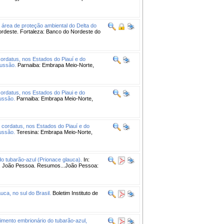
 área de proteção ambiental do Delta do
Nordeste. Fortaleza: Banco do Nordeste do
ordatus, nos Estados do Piauí e do
cussão.
Parnaiba: Embrapa Meio-Norte,
ordatus, nos Estados do Piaui e do
cussão.
Parnaiba: Embrapa Meio-Norte,
 cordatus, nos Estados do Piauí e do
cussão.
Teresina: Embrapa Meio-Norte,
o tubarão-azul (Prionace glauca).
In:
ão Pessoa. Resumos...João Pessoa:
uca, no sul do Brasil.
Boletim Instituto de
imento embrionário do tubarão-azul,