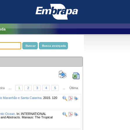
uda
eira
...
1
2
3
4
5
...
Última
do Maranhão e Santa Catarina.
2015. 120
antic Ocean.
In: INTERNATIONAL
nd Abstracts. Manaus: The Tropical