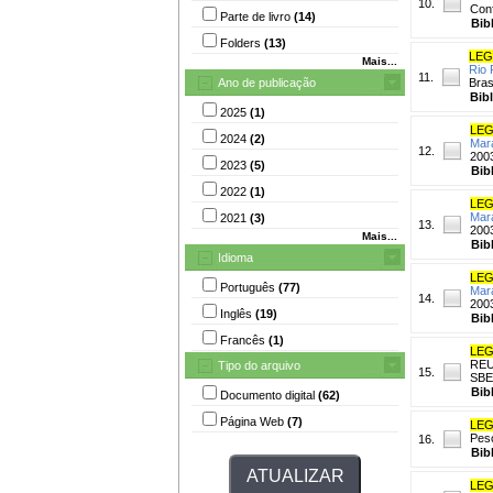
10.
Conf
Parte de livro
(14)
Bib
Folders
(13)
LEGA
Mais...
Rio 
11.
Ano de publicação
Bras
Bib
2025
(1)
LEGA
2024
(2)
Mara
12.
2003
2023
(5)
Bib
2022
(1)
LEGA
Mara
2021
(3)
13.
2003
Mais...
Bib
Idioma
LEGA
Português
(77)
Mara
14.
2003
Inglês
(19)
Bib
Francês
(1)
LEGA
REU
Tipo do arquivo
15.
SBE
Bib
Documento digital
(62)
Página Web
(7)
LEGA
Pesc
16.
Bib
LEGA