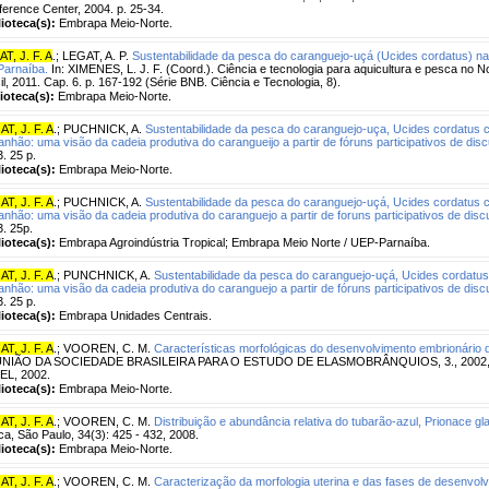
erence Center, 2004. p. 25-34.
lioteca(s):
Embrapa Meio-Norte.
T, J. F. A
.
;
LEGAT, A. P.
Sustentabilidade da pesca do caranguejo-uçá (Ucides cordatus) na
Parnaíba.
In: XIMENES, L. J. F. (Coord.). Ciência e tecnologia para aquicultura e pesca no 
il, 2011. Cap. 6. p. 167-192 (Série BNB. Ciência e Tecnologia, 8).
lioteca(s):
Embrapa Meio-Norte.
T, J. F. A
.
;
PUCHNICK, A.
Sustentabilidade da pesca do caranguejo-uça, Ucides cordatus c
nhão: uma visão da cadeia produtiva do carangueijo a partir de fóruns participativos de dis
. 25 p.
lioteca(s):
Embrapa Meio-Norte.
T, J. F. A
.
;
PUCHNICK, A.
Sustentabilidade da pesca do caranguejo-uçá, Ucides cordatus c
nhão: uma visão da cadeia produtiva do caranguejo a partir de foruns participativos de dis
. 25p.
lioteca(s):
Embrapa Agroindústria Tropical; Embrapa Meio Norte / UEP-Parnaíba.
T, J. F. A
.
;
PUNCHNICK, A.
Sustentabilidade da pesca do caranguejo-uçá, Ucides cordatus
nhão: uma visão da cadeia produtiva do caranguejo a partir de fóruns participativos de dis
. 25 p.
lioteca(s):
Embrapa Unidades Centrais.
T, J. F. A
.
;
VOOREN, C. M.
Características morfológicas do desenvolvimento embrionário d
NIÃO DA SOCIEDADE BRASILEIRA PARA O ESTUDO DE ELASMOBRÂNQUIOS, 3., 2002, Jo
EL, 2002.
lioteca(s):
Embrapa Meio-Norte.
T, J. F. A
.
;
VOOREN, C. M.
Distribuição e abundância relativa do tubarão-azul, Prionace gla
a, São Paulo, 34(3): 425 - 432, 2008.
lioteca(s):
Embrapa Meio-Norte.
T, J. F. A
.
;
VOOREN, C. M.
Caracterização da morfologia uterina e das fases de desenvolv