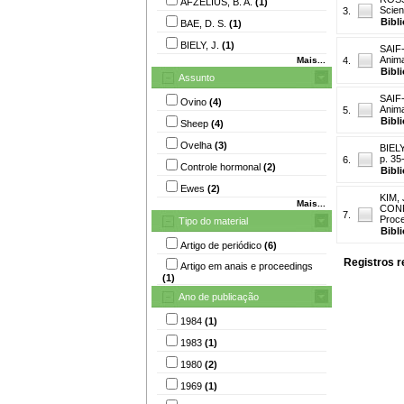
AFZELIUS, B. A.
(1)
Scien
3.
Bibl
BAE, D. S.
(1)
BIELY, J.
(1)
SAIF
Anima
Mais...
4.
Bibl
Assunto
SAIF
Ovino
(4)
Anima
5.
Bibl
Sheep
(4)
Ovelha
(3)
BIELY
p. 35
6.
Controle hormonal
(2)
Bibl
Ewes
(2)
KIM, 
Mais...
CONF
7.
Proce
Tipo do material
Bibl
Artigo de periódico
(6)
Registros r
Artigo em anais e proceedings
(1)
Ano de publicação
1984
(1)
1983
(1)
1980
(2)
1969
(1)