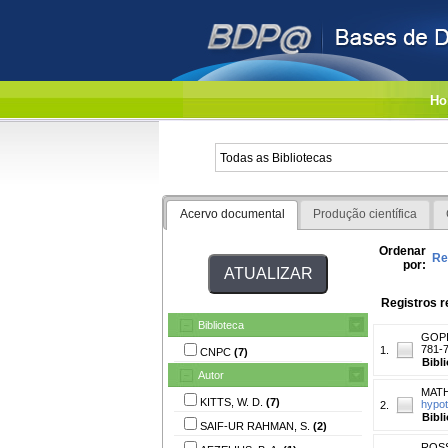
Ho
Acervo documental
Produção científica
Ordenar
Re
por:
Registros r
Biblioteca
GOPI
781-7
1.
CNPC
(7)
Bibl
Autor
MATH
KITTS, W. D.
(7)
hypot
2.
Bibl
SAIF-UR RAHMAN, S.
(2)
ROSS,