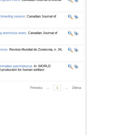
l breeding season.
Canadian Journal of
ing anestrous ewes.
Canadian Journal of
ensos.
Revista Mundial de Zootecnia, n. 34,
ammalian spermatozoa.
In: WORLD
roduction for human welfare:
Primeira
...
1
...
Última