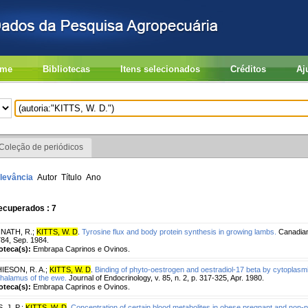
me
Bibliotecas
Itens selecionados
Créditos
Aj
Coleção de periódicos
levância
Autor
Título
Ano
ecuperados : 7
NATH, R.
;
KITTS, W. D
.
Tyrosine flux and body protein synthesis in growing lambs.
Canadian 
84, Sep. 1984.
ioteca(s):
Embrapa Caprinos e Ovinos.
IESON, R. A.
;
KITTS, W. D
.
Binding of phyto-oestrogen and oestradiol-17 beta by cytoplasmic
halamus of the ewe.
Journal of Endocrinology, v. 85, n. 2, p. 317-325, Apr. 1980.
ioteca(s):
Embrapa Caprinos e Ovinos.
 J. P.
;
KITTS, W. D
.
Concentration of certain blood metabolites in obese pregnant and non-