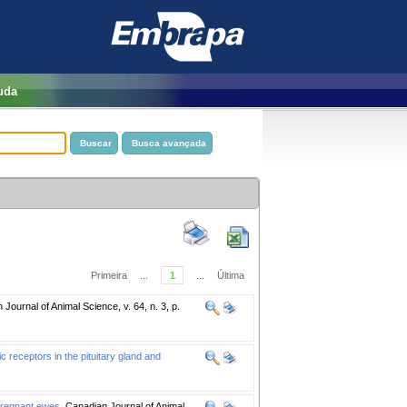
uda
Primeira
...
1
...
Última
Journal of Animal Science, v. 64, n. 3, p.
 receptors in the pituitary gland and
pregnant ewes.
Canadian Journal of Animal