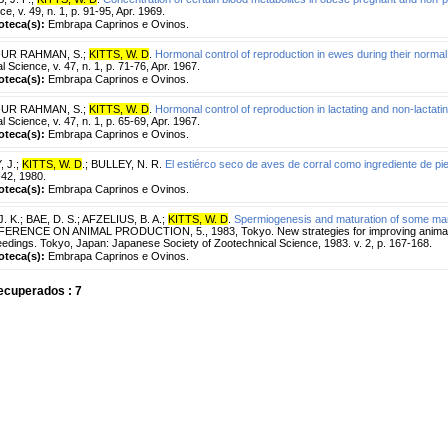
ce, v. 49, n. 1, p. 91-95, Apr. 1969.
ioteca(s):
Embrapa Caprinos e Ovinos.
-UR RAHMAN, S.
;
KITTS, W. D
.
Hormonal control of reproduction in ewes during their norma
l Science, v. 47, n. 1, p. 71-76, Apr. 1967.
ioteca(s):
Embrapa Caprinos e Ovinos.
-UR RAHMAN, S.
;
KITTS, W. D
.
Hormonal control of reproduction in lactating and non-lactat
l Science, v. 47, n. 1, p. 65-69, Apr. 1967.
ioteca(s):
Embrapa Caprinos e Ovinos.
, J.
;
KITTS, W. D
.
;
BULLEY, N. R.
El estiérco seco de aves de corral como ingrediente de pi
-42, 1980.
ioteca(s):
Embrapa Caprinos e Ovinos.
J. K.
;
BAE, D. S.
;
AFZELIUS, B. A.
;
KITTS, W. D
.
Spermiogenesis and maturation of some m
ERENCE ON ANIMAL PRODUCTION, 5., 1983, Tokyo. New strategies for improving animal p
edings. Tokyo, Japan: Japanese Society of Zootechnical Science, 1983. v. 2, p. 167-168.
ioteca(s):
Embrapa Caprinos e Ovinos.
ecuperados : 7