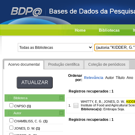
Home
Bibliotecas
I
Acervo documental
Produção científica
Coleção de periódicos
Ordenar
Relevância
Autor
Título
Ano
por:
Registros recuperados : 1
Biblioteca
WHITTY, E. B.
;
JONES, D. W.
;
KIDD
Institute of Food and Agricultural Sc
1.
CNPSO
(1)
Biblioteca(s):
Embrapa Soja.
Autor
Registros recuperados : 1
CHAMBLISS, C. G.
(1)
JONES, D. W.
(1)