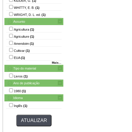
KIDDER, G.
(1)
WHITTY, E. B.
(1)
WRIGHT, D. L. ed.
(1)
Assunto
Agricultura
(1)
Agriculture
(1)
Amendoim
(1)
Cultivar
(1)
EUA
(1)
Mais...
Tipo do material
Livros
(1)
Ano de publicação
1980
(1)
Idioma
Inglês
(1)