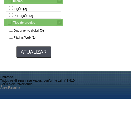
Idioma
Inglês
(2)
Português
(2)
Tipo do arquivo
Documento digital
(3)
Página Web
(1)
Embrapa
Todos os direitos reservados, conforme Lei n° 9.610
Política de Privacidade
Área Restrita