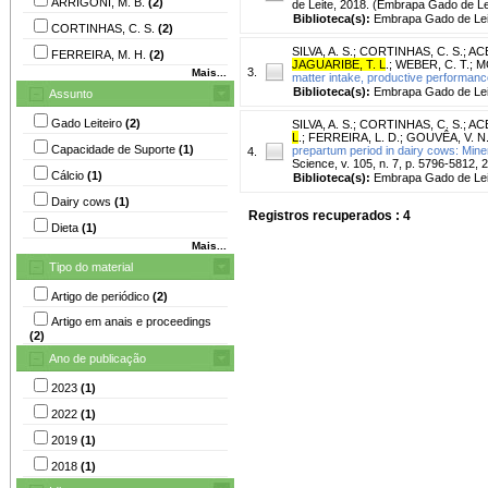
ARRIGONI, M. B.
(2)
de Leite, 2018. (Embrapa Gado de Le
Biblioteca(s):
Embrapa Gado de Lei
CORTINHAS, C. S.
(2)
SILVA, A. S.
;
CORTINHAS, C. S.
;
ACE
FERREIRA, M. H.
(2)
JAGUARIBE, T. L
.
;
WEBER, C. T.
;
M
3.
Mais...
matter intake, productive performanc
Biblioteca(s):
Embrapa Gado de Lei
Assunto
Gado Leiteiro
(2)
SILVA, A. S.
;
CORTINHAS, C. S.
;
ACE
L
.
;
FERREIRA, L. D.
;
GOUVÊA, V. N
Capacidade de Suporte
(1)
prepartum period in dairy cows: Mine
4.
Science, v. 105, n. 7, p. 5796-5812, 
Cálcio
(1)
Biblioteca(s):
Embrapa Gado de Lei
Dairy cows
(1)
Registros recuperados : 4
Dieta
(1)
Mais...
Tipo do material
Artigo de periódico
(2)
Artigo em anais e proceedings
(2)
Ano de publicação
2023
(1)
2022
(1)
2019
(1)
2018
(1)