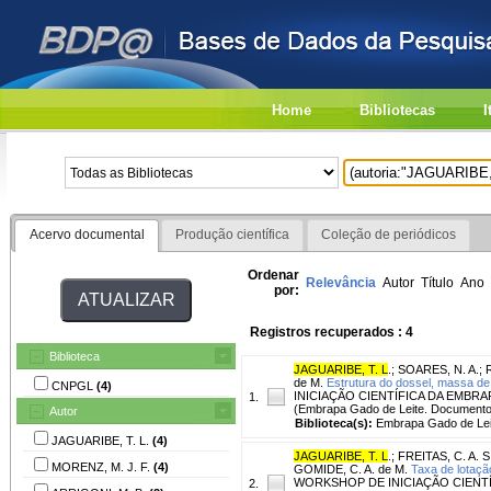
Home
Bibliotecas
I
Acervo documental
Produção científica
Coleção de periódicos
Ordenar
Relevância
Autor
Título
Ano
por:
Registros recuperados : 4
Biblioteca
JAGUARIBE, T. L
.
;
SOARES, N. A.
;
de M.
Estrutura do dossel, massa de 
CNPGL
(4)
INICIAÇÃO CIENTÍFICA DA EMBRAPA G
1.
(Embrapa Gado de Leite. Documentos
Autor
Biblioteca(s):
Embrapa Gado de Lei
JAGUARIBE, T. L.
(4)
JAGUARIBE, T. L
.
;
FREITAS, C. A. S
MORENZ, M. J. F.
(4)
GOMIDE, C. A. de M.
Taxa de lotaç
WORKSHOP DE INICIAÇÃO CIENTÍFICA
2.