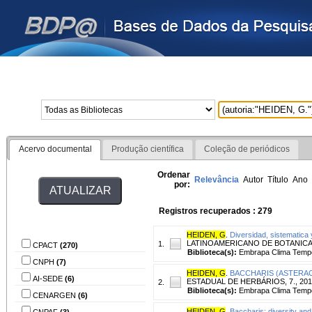
Home
Bibliotecas
I
Acervo documental
Produção científica
Coleção de periódicos
Ordenar
Relevância
Autor
Título
Ano
por:
Registros recuperados : 279
Biblioteca
HEIDEN, G
.
Diversidad, sistematica 
LATINOAMERICANO DE BOTANICA, 18,
1.
CPACT
(270)
Biblioteca(s):
Embrapa Clima Temp
CNPH
(7)
HEIDEN, G
.
BACCHARIS (ASTERAC
AI-SEDE
(6)
ESTADUAL DE HERBÁRIOS, 7., 2014, 
2.
Biblioteca(s):
Embrapa Clima Temp
CENARGEN
(6)
HEIDEN, G
.
Baccharis: diversity and 
CNPAF
(3)