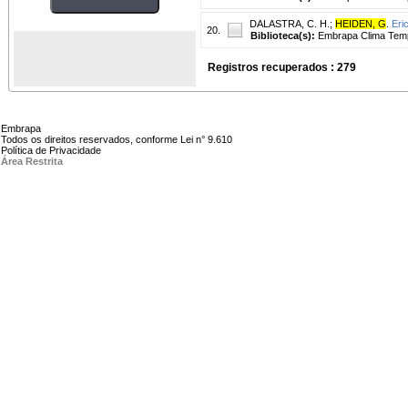
DALASTRA, C. H.
;
HEIDEN, G
.
Eri
20.
Biblioteca(s):
Embrapa Clima Tem
Registros recuperados : 279
Embrapa
Todos os direitos reservados, conforme Lei n° 9.610
Política de Privacidade
Área Restrita