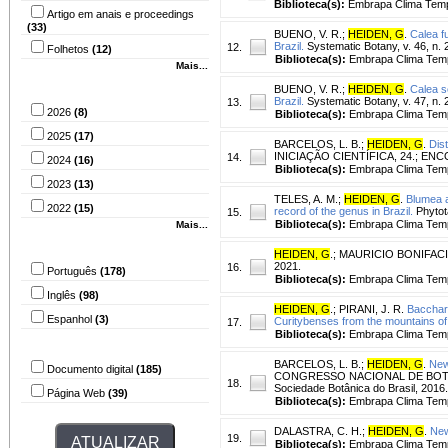
Biblioteca(s):
Embrapa Clima Tem
Artigo em anais e proceedings
(33)
BUENO, V. R.
;
HEIDEN, G
.
Calea f
Brazil.
Systematic Botany, v. 46, n. 2
12.
Folhetos
(12)
Biblioteca(s):
Embrapa Clima Tem
Mais...
Ano de publicação
BUENO, V. R.
;
HEIDEN, G
.
Calea s
Brazil.
Systematic Botany, v. 47, n. 
13.
2026
(8)
Biblioteca(s):
Embrapa Clima Tem
2025
(17)
BARCELOS, L. B.
;
HEIDEN, G
.
Dis
INICIAÇÃO CIENTÍFICA, 24.; ENCO
14.
2024
(16)
Biblioteca(s):
Embrapa Clima Tem
2023
(13)
TELES, A. M.
;
HEIDEN, G
.
Blumea ax
2022
(15)
record of the genus in Brazil.
Phytota
15.
Biblioteca(s):
Embrapa Clima Tem
Mais...
Idioma
HEIDEN, G
.
;
MAURICIO BONIFACI
2021.
16.
Português
(178)
Biblioteca(s):
Embrapa Clima Tem
Inglês
(98)
HEIDEN, G
.
;
PIRANI, J. R.
Bacchari
Espanhol
(3)
Curitybenses from the mountains of 
17.
Biblioteca(s):
Embrapa Clima Tem
Tipo do arquivo
BARCELOS, L. B.
;
HEIDEN, G
.
New
Documento digital
(185)
CONGRESSO NACIONAL DE BOTÂNICA, 
18.
Sociedade Botânica do Brasil, 2016.
Página Web
(39)
Biblioteca(s):
Embrapa Clima Tem
DALASTRA, C. H.
;
HEIDEN, G
.
New
19.
Biblioteca(s):
Embrapa Clima Tem