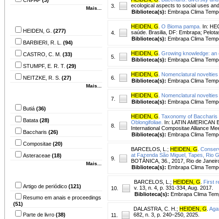
ecological aspects to social uses and
3.
Mais...
Biblioteca(s):
Embrapa Clima Temp
Autor
HEIDEN, G
.
O Bioma pampa.
In: HEC
HEIDEN, G.
(277)
saúde. Brasilia, DF: Embrapa; Pelot
4.
Biblioteca(s):
Embrapa Clima Temp
BARBIERI, R. L.
(94)
HEIDEN, G
.
Growing knowledge: an ov
CASTRO, C. M.
(33)
5.
Biblioteca(s):
Embrapa Clima Temp
STUMPF, E. R. T.
(29)
HEIDEN, G
.
Nomenclatural novelties
NEITZKE, R. S.
(27)
6.
Biblioteca(s):
Embrapa Clima Temp
Mais...
Assunto
HEIDEN, G
.
Nomenclatural novelties
7.
Biblioteca(s):
Embrapa Clima Temp
Butiá
(36)
HEIDEN, G
.
Taxonomy of Baccharis (
Batata
(28)
Oblongifoliae.
In: LATIN AMERICAN B
8.
International Compositae Alliance Mee
Baccharis
(26)
Biblioteca(s):
Embrapa Clima Temp
Compositae
(20)
BARCELOS, L.
;
HEIDEN, G
.
Conserv
at Fazenda São Miguel, Tapes, Rio Gr
Asteraceae
(18)
9.
BOTÂNICA, 36., 2017, Rio de Janeiro. 
Mais...
Biblioteca(s):
Embrapa Clima Temp
Tipo do material
BARCELOS, L.
;
HEIDEN, G
.
First 
Artigo de periódico
(121)
v. 13, n. 4, p. 331-334, Aug. 2017.
10.
Biblioteca(s):
Embrapa Clima Tem
Resumo em anais e proceedings
(51)
DALASTRA, C. H.
;
HEIDEN, G
.
Agar
Parte de livro
(38)
682, n. 3, p. 240–250, 2025.
11.