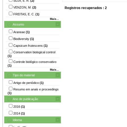
SUJII, E. R.
(2)
VENZON, M.
(2)
Registros recuperados : 2
FREITAS, E. C.
(1)
Mais...
Assunto
Araneae
(1)
Biodiversity
(1)
Capsicum frutescens
(1)
Conservation biological control
(1)
Controle biológico conservativo
(1)
Mais...
Tipo do material
Artigo de periódico
(1)
Resumo em anais e proceedings
(1)
Ano de publicação
2016
(1)
2014
(1)
Idioma