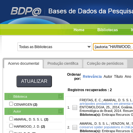
Home
Bibliotecas
I
Acervo documental
Produção científica
Coleção de periódicos
Ordenar
Relevância
Autor
Título
Ano
por:
Registros recuperados : 2
Biblioteca
FREITAS, E. C.
;
AMARAL, D. S. S. L.
artrópodes predadores em pimenta-m
CENARGEN
(2)
ENTOMOLOGIA, 25., 2014, Goiânia. E
1.
Entomológica do Brasil, 2014. Resu
Autor
Biblioteca(s):
Embrapa Recursos Ge
AMARAL, D. S. S. L.
(2)
AMARAL, D. S. S. L.
;
VENZON, M.
;
HARWOOD, J. D.
(2)
conserve spider populations in chili
2.
Biblioteca(s):
Embrapa Recursos Ge