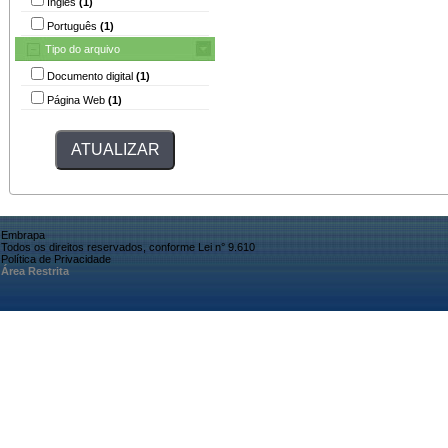
Inglês
(1)
Português
(1)
Tipo do arquivo
Documento digital
(1)
Página Web
(1)
Embrapa
Todos os direitos reservados, conforme Lei n° 9.610
Política de Privacidade
Área Restrita