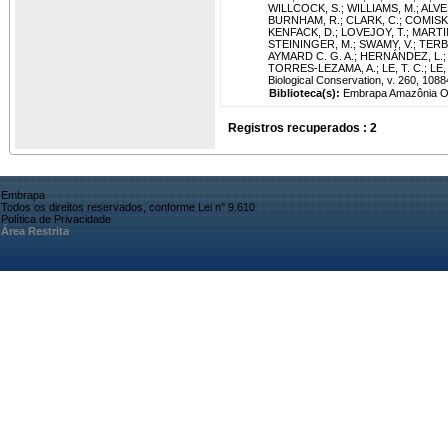
WILLCOCK, S.
;
WILLIAMS, M.
;
ALVES
BURNHAM, R.
;
CLARK, C.
;
COMISKE
KENFACK, D.
;
LOVEJOY, T.
;
MARTIN
STEININGER, M.
;
SWAMY, V.
;
TERB
AYMARD C. G. A.
;
HERNÁNDEZ, L.
TORRES-LEZAMA, A.
;
LE, T. C.
;
LE, 
Biological Conservation, v. 260, 1088
Biblioteca(s):
Embrapa Amazônia Or
Registros recuperados : 2
Embrapa
Todos os direitos reservados, conforme Lei n° 9.610
Política de Privacidade
Área Restrita