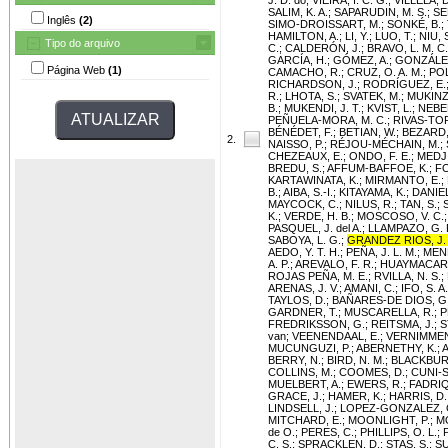
SALIM, K. A.
;
SAPARUDIN, M. S.
;
SE
Inglês
(2)
SIMO-DROISSART, M.
;
SONKÉ, B.
;
HAMILTON, A.
;
LI, Y.
;
LUO, T.
;
NIU, 
Tipo do arquivo
C.
;
CALDERÓN, J.
;
BRAVO, L. M. C.
GARCÍA, H.
;
GÓMEZ, A.
;
GONZÁLEZ
Página Web
(1)
CAMACHO, R.
;
CRUZ, O. A. M.
;
POL
RICHARDSON, J.
;
RODRÍGUEZ, E.
R.
;
LHOTA, S.
;
SVATEK, M.
;
MUKINZI
B.
;
MUKENDI, J. T.
;
KVIST, L.
;
NEBEL
PEÑUELA-MORA, M. C.
;
RIVAS-TO
BÉNÉDET, F.
;
BETIAN, W.
;
BEZARD,
2.
NAISSO, P.
;
RÉJOU-MÉCHAIN, M.
;
CHEZEAUX, E.
;
ONDO, F. E.
;
MEDJI
BREDU, S.
;
AFFUM-BAFFOE, K.
;
FO
KARTAWINATA, K.
;
MIRMANTO, E.
;
B.
;
AIBA, S.-I.
;
KITAYAMA, K.
;
DANIEL
MAYCOCK, C.
;
NILUS, R.
;
TAN, S.
;
K.
;
VERDE, H. B.
;
MOSCOSO, V. C.
PASQUEL, J. del A.
;
LLAMPAZO, G. 
SABOYA, L. G.
;
GRANDEZ RIOS, J.
AEDO, Y. T. H.
;
PEÑA, J. L. M.
;
MEND
A. P.
;
AREVALO, F. R.
;
HUAYMACARI,
ROJAS PEÑA, M. E.
;
RVILLA, N. S.
;
ARENAS, J. V.
;
AMANI, C.
;
IFO, S. A.
TAYLOS, D.
;
BAÑARES-DE DIOS, G
GARDNER, T.
;
MUSCARELLA, R.
;
P
FREDRIKSSON, G.
;
REITSMA, J.
;
S
van
;
VEENENDAAL, E.
;
VERNIMMEN
MUCUNGUZI, P.
;
ABERNETHY, K.
;
A
BERRY, N.
;
BIRD, N. M.
;
BLACKBURN
COLLINS, M.
;
COOMES, D.
;
CUNI-S
MUELBERT, A.
;
EWERS, R.
;
FADRIQ
GRACE, J.
;
HAMER, K.
;
HARRIS, D.
LINDSELL, J.
;
LOPEZ-GONZALEZ, 
MITCHARD, E.
;
MOONLIGHT, P.
;
M
de O.
;
PERES, C.
;
PHILLIPS, O. L.
;
C. S.
;
SPRACKLEN, D.
;
STAS, S.
;
SU