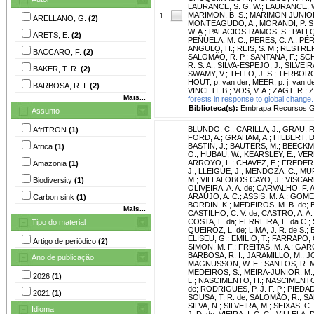
LAURANCE, S. G. W.
;
LAURANCE, W
MARIMON, B. S.
;
MARIMON JUNIOR,
1.
ARELLANO, G.
(2)
MONTEAGUDO, A.
;
MORANDI, P. S
W. A.
;
PALACIOS-RAMOS, S.
;
PALLQ
ARETS, E.
(2)
PEÑUELA, M. C.
;
PERES, C. A.
;
PÉR
ANGULO, H.
;
REIS, S. M.
;
RESTREP
BACCARO, F.
(2)
SALOMÃO, R. P.
;
SANTANA, F.
;
SCH
R. S. A.
;
SILVA-ESPEJO, J.
;
SILVEIR
BAKER, T. R.
(2)
SWAMY, V.
;
TELLO, J. S.
;
TERBORG
HOUT, p. van der
;
MEER, p. j. van d
BARBOSA, R. I.
(2)
VINCETI, B.
;
VOS, V. A.
;
ZAGT, R.
;
Z
Mais...
forests in response to global change.
Biblioteca(s):
Embrapa Recursos Ge
Assunto
BLUNDO, C.
;
CARILLA, J.
;
GRAU, R
AfriTRON
(1)
FORD, A.
;
GRAHAM, A.
;
HILBERT, D
BASTIN, J.
;
BAUTERS, M.
;
BEECKMA
Africa
(1)
O.
;
HUBAU, W.
;
KEARSLEY, E.
;
VER
ARROYO, L.
;
CHAVEZ, E.
;
FREDERI
Amazonia
(1)
J.
;
LLEIGUE, J.
;
MENDOZA, C.
;
MUR
M.
;
VILLALOBOS CAYO, J.
;
VISCARR
Biodiversity
(1)
OLIVEIRA, A. A. de
;
CARVALHO, F. A
ARAÚJO, A. C.
;
ASSIS, M. A.
;
GOMES,
Carbon sink
(1)
BORDIN, K.
;
MEDEIROS, M. B. de
;
Mais...
CASTILHO, C. V. de
;
CASTRO, A. A. 
COSTA, L. da
;
FERREIRA, L. da C.
;
Tipo do material
QUEIROZ, L. de
;
LIMA, J. R. de S.
;
ELISEU, G.
;
EMILIO, T.
;
FARRAPO, C
Artigo de periódico
(2)
SIMON, M. F.
;
FREITAS, M. A.
;
GARC
BARBOSA, R. I.
;
JARAMILLO, M.
;
JO
Ano de publicação
MAGNUSSON, W. E.
;
SANTOS, R. M
MEDEIROS, S.
;
MEIRA-JUNIOR, M.
2026
(1)
L.
;
NASCIMENTO, H.
;
NASCIMENTO
de
;
RODRIGUES, P. J. F. P.
;
PIEDAD
2021
(1)
SOUSA, T. R. de
;
SALOMÃO, R.
;
SA
SILVA, N.
;
SILVEIRA, M.
;
SEIXAS, C. 
Idioma
J. D. do
;
VIEIRA, I. C. G.
;
VILLELA, D