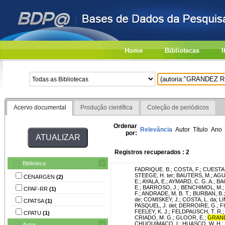
Home
Bibliotecas
I
Acervo documental
Produção científica
Coleção de periódicos
Ordenar
Relevância
Autor
Título
Ano
por:
Registros recuperados : 2
Biblioteca
FADRIQUE. B.
;
COSTA, F.
;
CUESTA,
STEEGE, H. ter
;
BAUTERS, M.
;
AGU
CENARGEN
(2)
E.
;
AYALA, E.
;
AYMARD, C. G. A.
;
BA
E.
;
BARROSO, J.
;
BENCHIMOL, M.
CPAF-RR
(1)
F.
;
ANDRADE, M. B. T.
;
BURBAN, B.
de
;
COMISKEY, J.
;
COSTA, L. da
;
LI
CPATSA
(1)
PASQUEL, J. del
;
DERROIRE, G.
;
FI
FEELEY, K. J.
;
FELDPAUSCH, T. R.
CPATU
(1)
CRIADO, M. G.
;
GLOOR, E.
;
GRAND
CHUQUIMACO, I.
;
HUASCO, W. H.
;
Autor