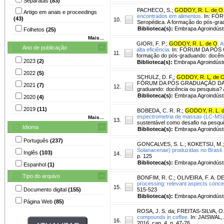
Separatas
(83)
PACHECO, S.
;
GODOY, R. L. de O
Artigo em anais e proceedings
encontrados em alimentos.
In: FÓ
(43)
10.
Seropédica. A formação do pós-gr
Biblioteca(s):
Embrapa Agroindústr
Folhetos
(25)
Mais...
GIORI, F. P.
;
GODOY, R. L. de O
.
A
Ano de publicação
alta eficiência.
In: FÓRUM DA PÓS 
11.
formação do pós-graduando: docên
2023
(2)
Biblioteca(s):
Embrapa Agroindústr
2022
(5)
SCHULZ, D. F.
;
GODOY, R. L. de 
FÓRUM DA PÓS GRADUAÇÃO DA UNI
2021
(7)
12.
graduando: docência ou pesquisa?
Biblioteca(s):
Embrapa Agroindústr
2020
(4)
2019
(11)
BOBEDA, C. R. R.
;
GODOY, R. L. 
espectrometria de massas (LC-MS)
Mais...
13.
sustentável como desafio na pesqu
Idioma
Biblioteca(s):
Embrapa Agroindústr
Português
(237)
GONCALVES, S. L.
;
KOKETSU, M.
Solanacenae) produzidas no Brasil.
Inglês
(103)
14.
p. 125
Biblioteca(s):
Embrapa Agroindústr
Espanhol
(1)
Tipo do arquivo
BONFIM, R. C.
;
OLIVEIRA, F. A. D
processing: relevant aspects concer
15.
Documento digital
(155)
515-523
Biblioteca(s):
Embrapa Agroindústr
Página Web
(85)
ROSA, J. S. da
;
FREITAS-SILVA, O
compounds in coffee.
In: JAISWAL, A
16.
2016. cap. 4, p. 47-76.