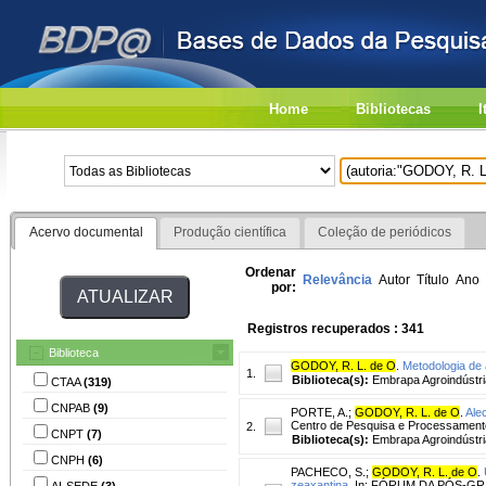
Home
Bibliotecas
I
Acervo documental
Produção científica
Coleção de periódicos
Ordenar
Relevância
Autor
Título
Ano
por:
Registros recuperados : 341
Biblioteca
GODOY, R. L. de O
.
Metodologia de 
1.
Biblioteca(s):
Embrapa Agroindústri
CTAA
(319)
CNPAB
(9)
PORTE, A.
;
GODOY, R. L. de O
.
Ale
Centro de Pesquisa e Processamento de
2.
CNPT
(7)
Biblioteca(s):
Embrapa Agroindústri
CNPH
(6)
PACHECO, S.
;
GODOY, R. L. de O
.
zeaxantina.
In: FÓRUM DA PÓS-GRADU
AI-SEDE
(3)