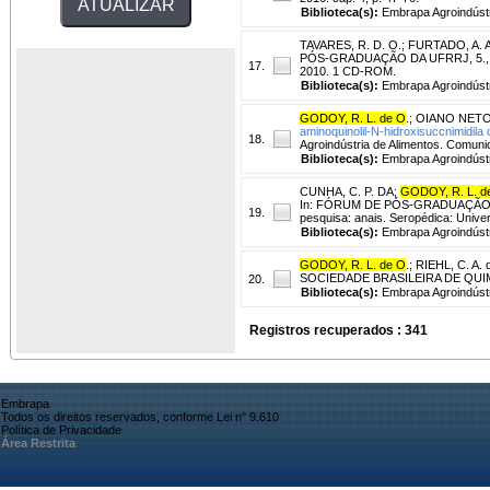
Biblioteca(s):
Embrapa Agroindústr
TAVARES, R. D. O.
;
FURTADO, A. A
PÓS-GRADUAÇÃO DA UFRRJ, 5., 2010
17.
2010. 1 CD-ROM.
Biblioteca(s):
Embrapa Agroindústr
GODOY, R. L. de O
.
;
OIANO NETO,
aminoquinolil-N-hidroxisuccnimidila
18.
Agroindústria de Alimentos. Comuni
Biblioteca(s):
Embrapa Agroindústr
CUNHA, C. P. DA
;
GODOY, R. L. d
In: FÓRUM DE PÓS-GRADUAÇÃO DA
19.
pesquisa: anais. Seropédica: Unive
Biblioteca(s):
Embrapa Agroindústr
GODOY, R. L. de O
.
;
RIEHL, C. A. 
SOCIEDADE BRASILEIRA DE QUIMICA
20.
Biblioteca(s):
Embrapa Agroindústr
Registros recuperados : 341
Embrapa
Todos os direitos reservados, conforme Lei n° 9.610
Política de Privacidade
Área Restrita