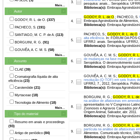
3.
pesquisa: anais... Seropédica: UFR
Mais...
Biblioteca(s):
Embrapa Agroindústri
Autor
GODOY, R. L. de O
.
;
PACHECO, S.
GODOY, R. L. de O.
(337)
Embrapa Agroindústria de Alimentos,
4.
Biblioteca(s):
Embrapa Agroindústri
PACHECO, S.
(191)
PACHECO, S.
;
GODOY, R. L. de O
.
SANTIAGO, M. C. P. de A.
(113)
alta eficiência.
In: FÓRUM DA PÓS-GRA
5.
UFRRJ: anais. Seropédica: UFRRJ,
BORGUINI, R. G.
(91)
Biblioteca(s):
Embrapa Agroindústri
GOUVÊA, A. C. M. S.
(58)
Mais...
GOUVÊA, A. C. M. S.
;
GODOY, R. L.
de mudanças na fase móvel, pH e uti
Assunto
6.
Seropédica. O desenvolvimento sust
Biblioteca(s):
Embrapa Agroindústri
CLAE
(39)
GOUVÊA, A. C. M. S.
;
GODOY, R. L.
Cromatografia líquida de alta
resolução (Q-TOF) em seis frutos de
eficiência
(23)
7.
UFRRJ, 7., 2012, Seropédica. Políti
Carotenóide
(21)
Biblioteca(s):
Embrapa Agroindústri
Myrtaceae
(18)
BORGUINI, R. G.
;
GODOY, R. L. de
na análise de aflatoxinas em amendo
Tecnologia de Alimento
(18)
apresentados no V Congresso Latino A
8.
Mais...
Zoonoses e Agravos Causados por Ani
Origem Animal, Salvador, abr. 2011.
Tipo do material
Biblioteca(s):
Embrapa Agroindústri
Resumo em anais e proceedings
BORGUINI, R. G.
;
GODOY, R. L. de
(93)
partícula na análise de aflatoxinas 
9.
Artigo de periódico
(84)
Alimentos. Comunicado técnico, 180)
Biblioteca(s):
Embrapa Agroindústri