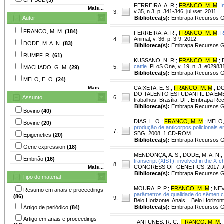
FERREIRA, A. R.
;
FRANCO, M. M
.
I
Mais...
v.35, n.3, p. 341-346, jul./set. 2011.
3.
Autor
Biblioteca(s):
Embrapa Recursos Ge
FRANCO, M. M.
(184)
FERREIRA, A. R.
;
FRANCO, M. M
.
R
Animal, v. 36, p. 3-9, 2012.
4.
DODE, M. A. N.
(83)
Biblioteca(s):
Embrapa Recursos Ge
RUMPF, R.
(61)
KUSSANO, N. R.
;
FRANCO, M. M
.
;
cattle.
PLoS One, v. 19, n. 3, e02983
5.
MACHADO, G. M.
(29)
Biblioteca(s):
Embrapa Recursos Ge
MELO, E. O.
(24)
Mais...
CAIXETA, E. S.
;
FRANCO, M. M
.
;
DO
DO TALENTO ESTUDANTIL DA EMBRA
Assunto
6.
trabalhos. Brasília, DF: Embrapa Rec
Biblioteca(s):
Embrapa Recursos Ge
Bovino
(40)
DIAS, L. O.
;
FRANCO, M. M
.
;
MELO,
Bovine
(20)
produção de anticorpos policlonais e
7.
SBG, 2008. 1 CD-ROM.
Epigenetics
(20)
Biblioteca(s):
Embrapa Recursos Ge
Gene expression
(18)
MENDONÇA, A. S.
;
DODE, M. A. N.
;
Embrião
(16)
transcript (XIST), involved in the X-
8.
CONGRESS OF GENETICS, 2017, Água
Mais...
Biblioteca(s):
Embrapa Recursos Ge
Tipo do material
MOURA, P. P.
;
FRANCO, M. M
.
;
NEV
Resumo em anais e proceedings
parâmetros de qualidade do sêmen c
(86)
9.
Belo Horizonte. Anais... Belo Horiz
Biblioteca(s):
Embrapa Recursos Ge
Artigo de periódico
(84)
Artigo em anais e proceedings
ANTUNES, R. C.
;
FRANCO, M. M
.