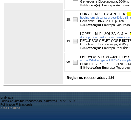
Genéticos e Biotecnologia, 2006. p.
Biblioteca(s):
Embrapa Recursos G
DUARTE, M. S.
;
CASTRO, E. A.
;
F
bovino em sistema procariótico (E. c
18.
Horizonte: CBRA, 2007. p. 128
Biblioteca(s):
Embrapa Recursos G
LOPEZ, I. M. R.
;
SOUZA, C. J. H.
;
do peptídeo maduro dos hormônios 
RECURSOS GENÉTICOS E BIOTECNOLO
19.
Genéticos e Biotecnologia, 2005. p.
Biblioteca(s):
Embrapa Pecuária S
FERREIRA, A. R.
;
AGUIAR FILHO, L
of the X-linked gene MAO-A in troph
20.
Research, v.14, n. 4, p. 12128-1213
Biblioteca(s):
Embrapa Recursos G
Registros recuperados : 186
Embrapa
Todos os direitos reservados, conforme Lei n° 9.610
Política de Privacidade
Área Restrita