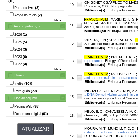
(10)
ON GENETICS APPLIED TO LIVESTOCK
10.
Prociência, 2006. Não paginado.
Parte de livro
(3)
Biblioteca(s):
Embrapa Recursos G
Artigo na mídia
(2)
FRANCO, M. M
.
;
MARINHO, L. S. R
Mais...
M.; SILVA-SANTOS, K. C.; MARINHO, 
11.
Ano de publicação
2016. (Recent trends in biotechnolo
Biblioteca(s):
Embrapa Recursos G
2026
(1)
VARGAS, L. N.
;
SILVEIRA, M. M.
;
F
2025
(5)
Somatic cell nuclear transfer techno
12.
Biblioteca(s):
Embrapa Recursos G
2024
(3)
2023
(6)
FRANCO, M. M
.
;
PRICKETT, A. R.
;
reproduction.
Biology of Reproduction
13.
2022
(4)
Biblioteca(s):
Embrapa Recursos G
Mais...
FRANCO, M. M
.
;
ANTUNES, R. C.
;
Idioma
and carcass traits in Landrace pigs.
14.
Biblioteca(s):
Embrapa Recursos G
Inglês
(109)
Português
(79)
MICHALCZECHEN LACERDA, V. A
a DNA-Demethylating agent in in vitr
15.
Tipo do arquivo
dos proceedings da Annual Conferenc
Biblioteca(s):
Embrapa Recursos G
Página Web
(95)
MELO, E. O.
;
CANAVESSI, A. M. O
Documento digital
(61)
Genetics, v. 48, n. 1, p. 47-61, 2007
16.
Biblioteca(s):
Embrapa Recursos G
MOURA, M. T.
;
MUNDIM, T. C. D.
;
estresse oxidativo em embriões clo
RECURSOS GENÉTICOS E BIOTECNOLO
17.