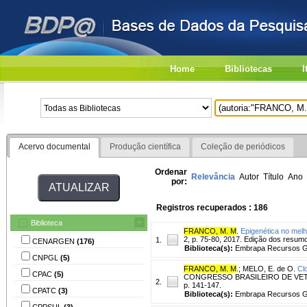
Home
Bibliotecas
I
Acervo documental
Produção científica
Coleção de periódicos
Ordenar
Relevância
Autor
Título
Ano
por:
Registros recuperados : 186
Biblioteca
FRANCO, M. M
.
Epigenética no mel
2, p. 75-80, 2017. Edição dos resum
1.
CENARGEN
(176)
Biblioteca(s):
Embrapa Recursos Ge
CNPGL
(5)
FRANCO, M. M
.
;
MELO, E. de O.
Cl
CPAC
(5)
CONGRESSO BRASILEIRO DE VETERINÁ
2.
p. 141-147.
CPATC
(3)
Biblioteca(s):
Embrapa Recursos Ge
CPPSUL
(3)