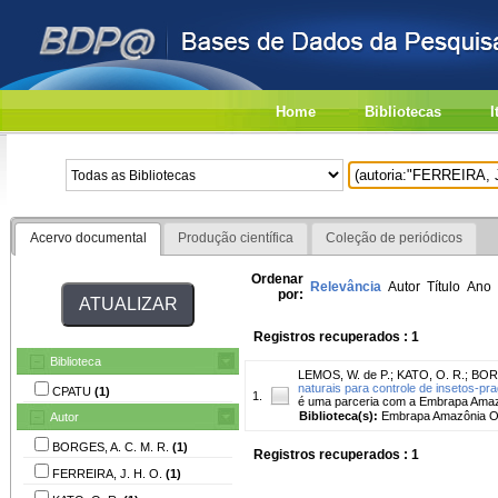
Home
Bibliotecas
I
Acervo documental
Produção científica
Coleção de periódicos
Ordenar
Relevância
Autor
Título
Ano
por:
Registros recuperados : 1
Biblioteca
LEMOS, W. de P.
;
KATO, O. R.
;
BORG
naturais para controle de insetos-pra
CPATU
(1)
1.
é uma parceria com a Embrapa Amazô
Biblioteca(s):
Embrapa Amazônia Or
Autor
BORGES, A. C. M. R.
(1)
Registros recuperados : 1
FERREIRA, J. H. O.
(1)