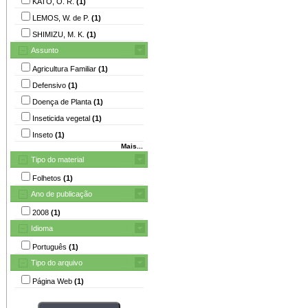
KATO, O. R.
(1)
LEMOS, W. de P.
(1)
SHIMIZU, M. K.
(1)
Assunto
Agricultura Familiar
(1)
Defensivo
(1)
Doença de Planta
(1)
Inseticida vegetal
(1)
Inseto
(1)
Mais...
Tipo do material
Folhetos
(1)
Ano de publicação
2008
(1)
Idioma
Português
(1)
Tipo do arquivo
Página Web
(1)