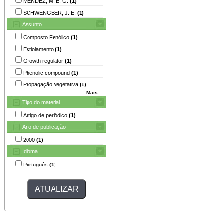
MENDEZ, M. E. G.
(1)
SCHWENGBER, J. E.
(1)
Assunto
Composto Fenólico
(1)
Estiolamento
(1)
Growth regulator
(1)
Phenolic compound
(1)
Propagação Vegetativa
(1)
Mais...
Tipo do material
Artigo de periódico
(1)
Ano de publicação
2000
(1)
Idioma
Português
(1)