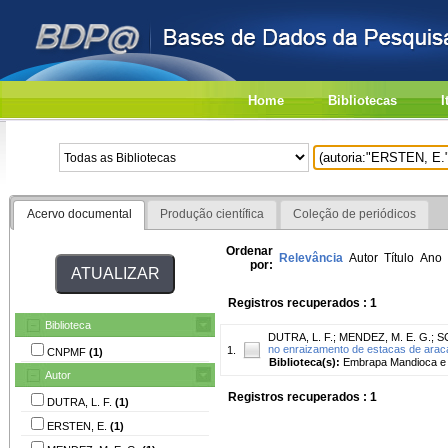
Home
Bibliotecas
I
Acervo documental
Produção científica
Coleção de periódicos
Ordenar
Relevância
Autor
Título
Ano
por:
Registros recuperados : 1
Biblioteca
DUTRA, L. F.
;
MENDEZ, M. E. G.
;
S
no enraizamento de estacas de arac
1.
CNPMF
(1)
Biblioteca(s):
Embrapa Mandioca e F
Autor
Registros recuperados : 1
DUTRA, L. F.
(1)
ERSTEN, E.
(1)