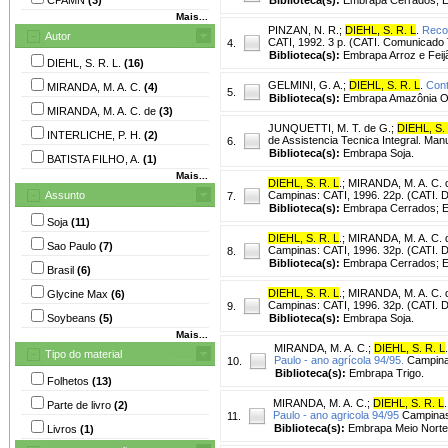
Mais...
PINZAN, N. R.
;
DIEHL, S. R. L
.
Recom
Autor
CATI, 1992. 3 p. (CATI. Comunicado 
4.
Biblioteca(s):
Embrapa Arroz e Feij
DIEHL, S. R. L.
(16)
GELMINI, G. A.
;
DIEHL, S. R. L
.
Cont
MIRANDA, M. A. C.
(4)
5.
Biblioteca(s):
Embrapa Amazônia Or
MIRANDA, M. A. C. de
(3)
JUNQUETTI, M. T. de G.
;
DIEHL, S. 
INTERLICHE, P. H.
(2)
de Assistencia Tecnica Integral. Man
6.
Biblioteca(s):
Embrapa Soja.
BATISTA FILHO, A.
(1)
Mais...
DIEHL, S. R. L
.
;
MIRANDA, M. A. C. 
Assunto
Campinas: CATI, 1996. 22p. (CATI. 
7.
Biblioteca(s):
Embrapa Cerrados; E
Soja
(11)
DIEHL, S. R. L
.
;
MIRANDA, M. A. C. 
Sao Paulo
(7)
Campinas: CATI, 1996. 32p. (CATI. 
8.
Biblioteca(s):
Embrapa Cerrados; E
Brasil
(6)
DIEHL, S. R. L
.
;
MIRANDA, M. A. C. 
Glycine Max
(6)
Campinas: CATI, 1996. 32p. (CATI. 
9.
Soybeans
(5)
Biblioteca(s):
Embrapa Soja.
Mais...
MIRANDA, M. A. C.
;
DIEHL, S. R. L
.
Tipo do material
Paulo - ano agrícola 94/95.
Campinas
10.
Biblioteca(s):
Embrapa Trigo.
Folhetos
(13)
MIRANDA, M. A. C.
;
DIEHL, S. R. L
.
Parte de livro
(2)
Paulo - ano agricola 94/95
Campinas:
11.
Biblioteca(s):
Embrapa Meio Norte
Livros
(1)