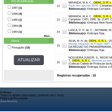
Ano de publicação
MIRANDA, M. A. C.
;
DIEHL, S. R. L
.
Paulo ano agricola 95/96.
Campinas:
12.
1997
(1)
Biblioteca(s):
Embrapa Cerrados; 
1996
(4)
MIRANDA, M. A. C.
;
DIEHL, S. R. L
.
Campinas: CATI, 1996. 3p. (CATI. 
13.
1995
(1)
Biblioteca(s):
Embrapa Meio-Norte
1994
(3)
LASCA, D. H. de
;
C.
;
SICHMAM, W.
1993
(1)
14.
Biblioteca(s):
Embrapa Soja.
Mais...
Idioma
SILVA, M. N. da
;
DIEHL, S. R. L
.
;
DO
Manejo Integrado de Pragas (MIP) 
15.
DA REGIAO DO PARANAPANEMA, 1., 199
Português
(16)
Biblioteca(s):
Embrapa Soja.
NOGUEIRA JUNIOR, S.
;
NEGRI NE
T.
;
DIEHL, S. R. L
.
Alimentacao anim
16.
(Colecao Cadeia de Producao da Agr
Biblioteca(s):
Embrapa Suínos e A
Registros recuperados : 16
Embrapa
Todos os direitos reservados, conforme Lei n° 9.610
Política de Privacidade
Área Restrita