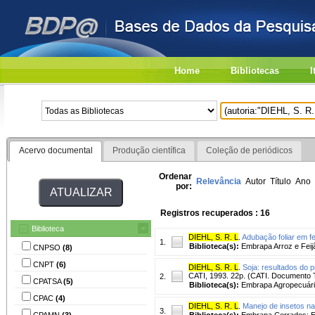
Home
Bibliotecas
I
Acervo documental
Produção científica
Coleção de periódicos
Ordenar
Relevância
Autor
Título
Ano
por:
Registros recuperados : 16
Biblioteca
DIEHL, S. R. L
.
Adubação foliar em fei
1.
Biblioteca(s):
Embrapa Arroz e Feij
CNPSO
(8)
CNPT
(6)
DIEHL, S. R. L
.
Soja: resultados do 
CATI, 1993. 22p. (CATI. Documento T
2.
CPATSA
(5)
Biblioteca(s):
Embrapa Agropecuári
CPAC
(4)
DIEHL, S. R. L
.
Manejo de insetos na 
3.
CPAMN
(3)
Biblioteca(s):
Embrapa Cerrados; E