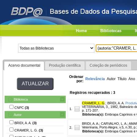
Home
Bibliotecas
I
Acervo documental
Produção científica
Coleção de periódicos
Ordenar
Relevância
Autor
Título
Ano
por:
Registros recuperados : 3
Biblioteca
CRAMER, L. G
.
;
BRIDI, A. A.
Produti
VETERINÁRIA, 3., 1982, Balneário de 
CNPC
(3)
1.
p. 171-207.
Biblioteca(s):
Embrapa Caprinos e 
Autor
BRIDI, A. A.
(3)
BRIDI, A. A.
;
CARVALHO, L. A.
;
AMAR
Veterinaria, Porto Alegre, v.5, n.30, p
2.
CRAMER, L. G.
(3)
Biblioteca(s):
Embrapa Caprinos e 