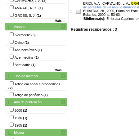
CARVALHO, L. A.
(2)
BRIDI, A. A.
;
CARVALHO, L. A.
;
CRAM
de parasitos de un ano de duracion u
AMARAL, N. K.
(1)
BUIATRIA, 28., 2000, Punta del Este
3.
Buiatrics, 2000. p. 53-63.
GROSS, S. J.
(1)
Biblioteca(s):
Embrapa Caprinos e 
Mais...
Assunto
Registros recuperados : 3
Ivermectin
(3)
Ovino
(2)
Anti-helmíntico
(1)
Avermectins
(1)
Beef cattle
(1)
Mais...
Tipo do material
Artigo em anais e proceedings
(2)
Artigo de periódico
(1)
Ano de publicação
2000
(1)
1986
(1)
1985
(1)
Idioma