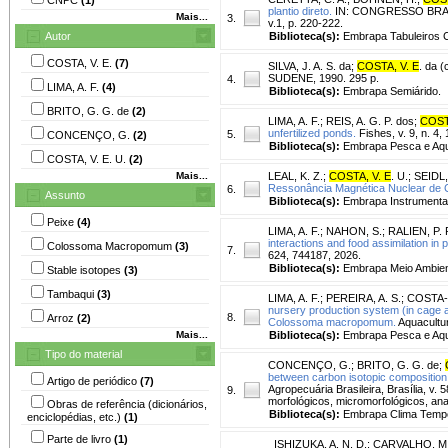
plantio direto.
IN: CONGRESSO BRASIL
Mais...
3.
v.1, p. 220-222.
Autor
Biblioteca(s):
Embrapa Tabuleiros C
COSTA, V. E.
(7)
SILVA, J. A. S. da
;
COSTA, V. E
. da (
SUDENE, 1990. 295 p.
4.
LIMA, A. F.
(4)
Biblioteca(s):
Embrapa Semiárido.
BRITO, G. G. de
(2)
LIMA, A. F.
;
REIS, A. G. P. dos
;
COST
unfertilized ponds.
Fishes, v. 9, n. 4,
5.
CONCENÇO, G.
(2)
Biblioteca(s):
Embrapa Pesca e Aqui
COSTA, V. E. U.
(2)
Mais...
LEAL, K. Z.
;
COSTA, V. E
. U.
;
SEIDL,
Ressonância Magnética Nuclear de 
6.
Assunto
Biblioteca(s):
Embrapa Instrumenta
Peixe
(4)
LIMA, A. F.
;
NAHON, S.
;
RALIEN, P. 
interactions and food assimilation i
Colossoma Macropomum
(3)
7.
624, 744187, 2026.
Biblioteca(s):
Embrapa Meio Ambien
Stable isotopes
(3)
Tambaqui
(3)
LIMA, A. F.
;
PEREIRA, A. S.
;
COSTA-
nursery production system (in cage an
8.
Arroz
(2)
Colossoma macropomum.
Aquacultur
Mais...
Biblioteca(s):
Embrapa Pesca e Aqui
Tipo do material
CONCENÇO, G.
;
BRITO, G. G. de
;
between carbon isotopic composition a
Artigo de periódico
(7)
Agropecuária Brasileira, Brasília, v
9.
morfológicos, micromorfológicos, ana
Obras de referência (dicionários,
Biblioteca(s):
Embrapa Clima Tempe
enciclopédias, etc.)
(1)
Parte de livro
(1)
ISHIZUKA, A. N. D.
;
CARVALHO, M. 