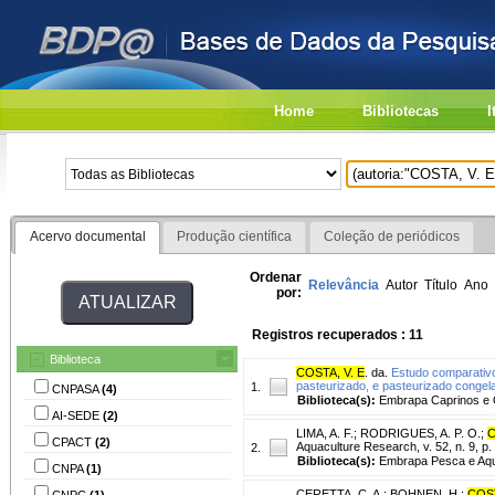
Home
Bibliotecas
I
Acervo documental
Produção científica
Coleção de periódicos
Ordenar
Relevância
Autor
Título
Ano
por:
Registros recuperados : 11
Biblioteca
COSTA, V. E
. da.
Estudo comparativo
pasteurizado, e pasteurizado congel
1.
CNPASA
(4)
Biblioteca(s):
Embrapa Caprinos e 
AI-SEDE
(2)
LIMA, A. F.
;
RODRIGUES, A. P. O.
;
C
CPACT
(2)
Aquaculture Research, v. 52, n. 9, p
2.
Biblioteca(s):
Embrapa Pesca e Aqui
CNPA
(1)
CERETTA, C. A.
;
BOHNEN, H.
;
COST
CNPC
(1)