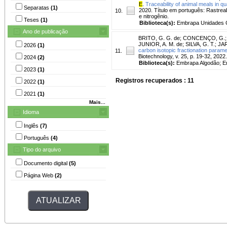
E
.
Traceability of animal meals in q
Separatas
(1)
2020. Título em português: Rastrea
10.
e nitrogênio.
Teses
(1)
Biblioteca(s):
Embrapa Unidades C
Ano de publicação
BRITO, G. G. de
;
CONCENÇO, G.
JUNIOR, A. M. de
;
SILVA, G. T.
;
JAR
2026
(1)
carbon isotopic fractionation parame
11.
Biotechnology, v. 25, p. 19-32, 2022
2024
(2)
Biblioteca(s):
Embrapa Algodão; E
2023
(1)
Registros recuperados : 11
2022
(1)
2021
(1)
Mais...
Idioma
Inglês
(7)
Português
(4)
Tipo do arquivo
Documento digital
(5)
Página Web
(2)