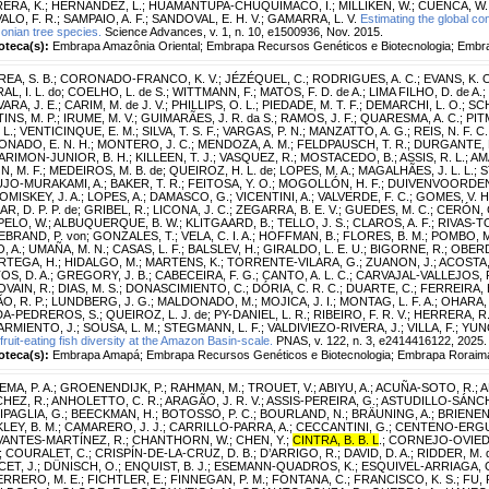
ERA, K.
;
HERNANDEZ, L.
;
HUAMANTUPA-CHUQUIMACO, I.
;
MILLIKEN, W.
;
CUENCA, W. 
ALO, F. R.
;
SAMPAIO, A. F.
;
SANDOVAL, E. H. V.
;
GAMARRA, L. V.
Estimating the global co
nian tree species.
Science Advances, v. 1, n. 10, e1500936, Nov. 2015.
ioteca(s):
Embrapa Amazônia Oriental; Embrapa Recursos Genéticos e Biotecnologia; Embr
EA, S. B.
;
CORONADO-FRANCO, K. V.
;
JÉZÉQUEL, C.
;
RODRIGUES, A. C.
;
EVANS, K. 
L, I. L. do
;
COELHO, L. de S.
;
WITTMANN, F.
;
MATOS, F. D. de A.
;
LIMA FILHO, D. de A.
;
ARA, J. E.
;
CARIM, M. de J. V.
;
PHILLIPS, O. L.
;
PIEDADE, M. T. F.
;
DEMARCHI, L. O.
;
SC
INS, M. P.
;
IRUME, M. V.
;
GUIMARÃES, J. R. da S.
;
RAMOS, J. F.
;
QUARESMA, A. C.
;
PITM
 L.
;
VENTICINQUE, E. M.
;
SILVA, T. S. F.
;
VARGAS, P. N.
;
MANZATTO, A. G.
;
REIS, N. F. C.
NADO, E. N. H.
;
MONTERO, J. C.
;
MENDOZA, A. M.
;
FELDPAUSCH, T. R.
;
DURGANTE, F
ARIMON-JUNIOR, B. H.
;
KILLEEN, T. J.
;
VASQUEZ, R.
;
MOSTACEDO, B.
;
ASSIS, R. L.
;
AMA
N, M. F.
;
MEDEIROS, M. B. de
;
QUEIROZ, H. L. de
;
LOPES, M. A.
;
MAGALHÃES, J. L. L.
;
S
JO-MURAKAMI, A.
;
BAKER, T. R.
;
FEITOSA, Y. O.
;
MOGOLLÓN, H. F.
;
DUIVENVOORDEN, 
OMISKEY, J. A.
;
LOPES, A.
;
DAMASCO, G.
;
VICENTINI, A.
;
VALVERDE, F. C.
;
GOMES, V. H.
R, D. P. P. de
;
GRIBEL, R.
;
LICONA, J. C.
;
ZEGARRA, B. E. V.
;
GUEDES, M. C.
;
CERÓN, 
ELO, W.
;
ALBUQUERQUE, B. W.
;
KLITGAARD, B.
;
TELLO, J. S.
;
CLAROS, A. F.
;
RIVAS-T
EBRAND, P. von
;
GONZALES, T.
;
VELA, C. I. A.
;
HOFFMAN, B.
;
FLORES, B. M.
;
POMBO, M
, A.
;
UMAÑA, M. N.
;
CASAS, L. F.
;
BALSLEV, H.
;
GIRALDO, L. E. U.
;
BIGORNE, R.
;
OBERD
RTEGA, H.
;
HIDALGO, M.
;
MARTENS, K.
;
TORRENTE-VILARA, G.
;
ZUANON, J.
;
ACOSTA,
OS, D. A.
;
GREGORY, J. B.
;
CABECEIRA, F. G.
;
CANTO, A. L. C.
;
CARVAJAL-VALLEJOS, F
OVAIN, R.
;
DIAS, M. S.
;
DONASCIMIENTO, C.
;
DÓRIA, C. R. C.
;
DUARTE, C.
;
FERREIRA, E
O, R. P.
;
LUNDBERG, J. G.
;
MALDONADO, M.
;
MOJICA, J. I.
;
MONTAG, L. F. A.
;
OHARA,
A-PEDREROS, S.
;
QUEIROZ, L. J. de
;
PY-DANIEL, L. R.
;
RIBEIRO, F. R. V.
;
HERRERA, R.
ARMIENTO, J.
;
SOUSA, L. M.
;
STEGMANN, L. F.
;
VALDIVIEZO-RIVERA, J.
;
VILLA, F.
;
YUNO
 fruit-eating fish diversity at the Amazon Basin-scale.
PNAS, v. 122, n. 3, e2414416122, 2025.
ioteca(s):
Embrapa Amapá; Embrapa Recursos Genéticos e Biotecnologia; Embrapa Roraim
EMA, P. A.
;
GROENENDIJK, P.
;
RAHMAN, M.
;
TROUET, V.
;
ABIYU, A.
;
ACUÑA-SOTO, R.
;
A
HEZ, R.
;
ANHOLETTO, C. R.
;
ARAGÃO, J. R. V.
;
ASSIS-PEREIRA, G.
;
ASTUDILLO-SÁNCHE
IPAGLIA, G.
;
BEECKMAN, H.
;
BOTOSSO, P. C.
;
BOURLAND, N.
;
BRÄUNING, A.
;
BRIENEN
LEY, B. M.
;
CAMARERO, J. J.
;
CARRILLO-PARRA, A.
;
CECCANTINI, G.
;
CENTENO-ERGUE
ANTES-MARTÍNEZ, R.
;
CHANTHORN, W.
;
CHEN, Y.
;
CINTRA, B. B. L
.
;
CORNEJO-OVIEDO
;
COURALET, C.
;
CRISPÍN-DE-LA-CRUZ, D. B.
;
D’ARRIGO, R.
;
DAVID, D. A.
;
RIDDER, M. 
ET, J.
;
DÜNISCH, O.
;
ENQUIST, B. J.
;
ESEMANN-QUADROS, K.
;
ESQUIVEL-ARRIAGA, 
ERRERO, M. E.
;
FICHTLER, E.
;
FINNEGAN, P. M.
;
FONTANA, C.
;
FRANCISCO, K. S.
;
FU, 