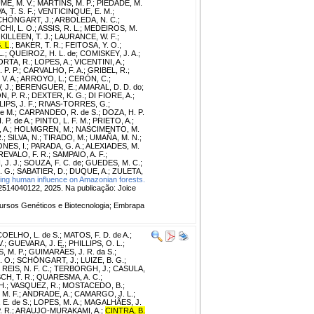
ME, M. V.
;
MARTINS, M. P.
;
PIEDADE, M.
A, T. S. F.
;
VENTICINQUE, E. M.
;
CHÖNGART, J.
;
ARBOLEDA, N. C.
;
HI, L. O.
;
ASSIS, R. L.
;
MEDEIROS, M.
;
KILLEEN, T. J.
;
LAURANCE, W. F.
;
. L
.
;
BAKER, T. R.
;
FEITOSA, Y. O.
;
L.
;
QUEIROZ, H. L. de
;
COMISKEY, J. A.
;
RTA, R.
;
LOPES, A.
;
VICENTINI, A.
;
 P. P.
;
CARVALHO, F. A.
;
GRIBEL, R.
;
V. A.
;
ARROYO, L.
;
CERÓN, C.
;
 J.
;
BERENGUER, E.
;
AMARAL, D. D. do
;
, P. R.
;
DEXTER, K. G.
;
DI FIORE, A.
;
IPS, J. F.
;
RIVAS-TORRES, G.
;
e M.
;
CARPANDEO, R. de S.
;
DOZA, H. P.
 P. de A.
;
PINTO, L. F. M.
;
PRIETO, A.
;
 A.
;
HOLMGREN, M.
;
NASCIMENTO, M.
.
;
SILVA, N.
;
TIRADO, M.
;
UMAÑA, M. N.
;
NES, I.
;
PARADA, G. A.
;
ALEXIADES, M.
REVALO, F. R.
;
SAMPAIO, A. F.
;
, J. J.
;
SOUZA, F. C. de
;
GUEDES, M. C.
;
. G.
;
SABATIER, D.
;
DUQUE, A.
;
ZULETA,
ing human influence on Amazonian forests.
 e2514040122, 2025. Na publicação: Joice
rsos Genéticos e Biotecnologia; Embrapa
COELHO, L. de S.
;
MATOS, F. D. de A.
;
V.
;
GUEVARA, J. E.
;
PHILLIPS, O. L.
;
, M. P.
;
GUIMARÃES, J. R. da S.
;
. O.
;
SCHÖNGART, J.
;
LUIZE, B. G.
;
;
REIS, N. F. C.
;
TERBORGH, J.
;
CASULA,
H, T. R.
;
QUARESMA, A. C.
;
H.
;
VASQUEZ, R.
;
MOSTACEDO, B.
;
M. F.
;
ANDRADE, A.
;
CAMARGO, J. L.
;
 E. de S.
;
LOPES, M. A.
;
MAGALHÃES, J.
 R.
;
ARAUJO-MURAKAMI, A.
;
CINTRA, B.