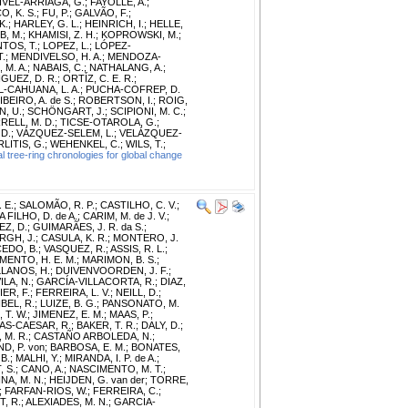
VEL-ARRIAGA, G.
;
FAYOLLE, A.
;
, K. S.
;
FU, P.
;
GALVÃO, F.
;
K.
;
HARLEY, G. L.
;
HEINRICH, I.
;
HELLE,
B, M.
;
KHAMISI, Z. H.
;
KOPROWSKI, M.
;
TOS, T.
;
LOPEZ, L.
;
LÓPEZ-
T.
;
MENDIVELSO, H. A.
;
MENDOZA-
M. A.
;
NABAIS, C.
;
NATHALANG, A.
;
UEZ, D. R.
;
ORTÍZ, C. E. R.
;
-CAHUANA, L. A.
;
PUCHA-COFREP, D.
IBEIRO, A. de S.
;
ROBERTSON, I.
;
ROIG,
, U.
;
SCHÖNGART, J.
;
SCIPIONI, M. C.
;
RELL, M. D.
;
TICSE-OTAROLA, G.
;
 D.
;
VÁZQUEZ-SELEM, L.
;
VELÁZQUEZ-
LITIS, G.
;
WEHENKEL, C.
;
WILS, T.
;
l tree-ring chronologies for global change
 E.
;
SALOMÃO, R. P.
;
CASTILHO, C. V.
;
A FILHO, D. de A.
;
CARIM, M. de J. V.
;
Z, D.
;
GUIMARÃES, J. R. da S.
;
GH, J.
;
CASULA, K. R.
;
MONTERO, J.
EDO, B.
;
VASQUEZ, R.
;
ASSIS, R. L.
;
MENTO, H. E. M.
;
MARIMON, B. S.
;
LANOS, H.
;
DUIVENVOORDEN, J. F.
;
ILA, N.
;
GARCÍA-VILLACORTA, R.
;
DIAZ,
ER, F.
;
FERREIRA, L. V.
;
NEILL, D.
;
BEL, R.
;
LUIZE, B. G.
;
PANSONATO, M.
 T. W.
;
JIMENEZ, E. M.
;
MAAS, P.
;
S-CAESAR, R.
;
BAKER, T. R.
;
DALY, D.
;
 M. R.
;
CASTAÑO ARBOLEDA, N.
;
D, P. von
;
BARBOSA, E. M.
;
BONATES,
B.
;
MALHI, Y.
;
MIRANDA, I. P. de A.
;
, S.
;
CANO, A.
;
NASCIMENTO, M. T.
;
A, M. N.
;
HEIJDEN, G. van der
;
TORRE,
;
FARFAN-RIOS, W.
;
FERREIRA, C.
;
, R.
;
ALEXIADES, M. N.
;
GARCIA-