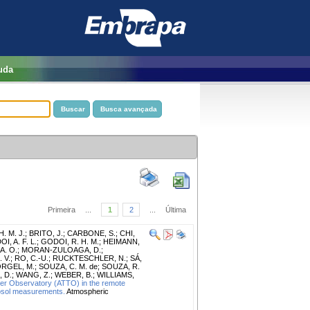
uda
Primeira
...
1
2
...
Última
. M. J.
;
BRITO, J.
;
CARBONE, S.
;
CHI,
I, A. F. L.
;
GODOI, R. H. M.
;
HEIMANN,
A. O.
;
MORAN-ZULOAGA, D.
;
 V.
;
RO, C.-U.
;
RUCKTESCHLER, N.
;
SÁ,
RGEL, M.
;
SOUZA, C. M. de
;
SOUZA, R.
 D.
;
WANG, Z.
;
WEBER, B.
;
WILLIAMS,
er Observatory (ATTO) in the remote
rosol measurements.
Atmospheric