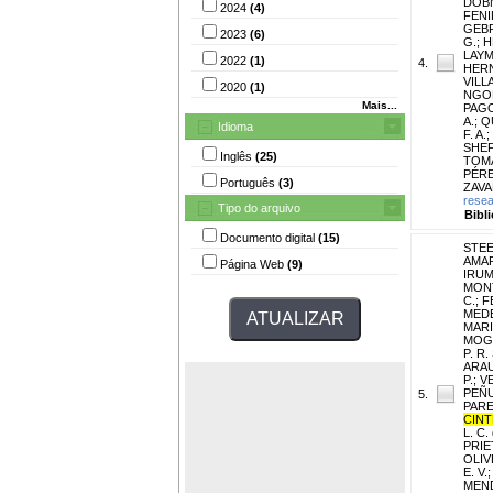
DOBN
2024
(4)
FENIL
GEBR
2023
(6)
G.
;
H
LAYM
2022
(1)
4.
HERN
VILLA
2020
(1)
NGOM
Mais...
PAGO
A.
;
Q
Idioma
F. A.
;
SHEP
Inglês
(25)
TOMA
PÉRE
Português
(3)
ZAVAL
resea
Tipo do arquivo
Bibl
Documento digital
(15)
STEE
AMARA
Página Web
(9)
IRUM
MON
C.
;
F
MEDE
MARI
MOGO
P. R. 
ARAU
P.
;
V
PEÑU
5.
PARE
CINTR
L. C.
PRIE
OLIVE
E. V.
MEND