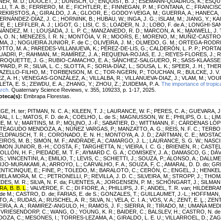
ER, M. D.
;
DOUCET, J.
;
DÜNISCH, O.
;
ENQUIST, B. J.
;
ESEMANN-QUADROS, K.
;
ESQUI
LI, T. A. B.
;
FERRERO, M. E.
;
FICHTLER, E.
;
FINNEGAN, P. M.
;
FONTANA, C.
;
FRANCISCO
EKIRSTOS, A.
;
GIRALDO, J. A.
;
GLOOR, E.
;
GODOY-VEIGA, M.
;
GUERRA, A.
;
HANECA, 
ERNÁNDEZ-DÍAZ, J. C.
;
HORNINK, B.
;
HUBAU, W.
;
INGA, J. G.
;
ISLAM, M.
;
JIANG, Y.
;
KAI
E, E.
;
LEFFLER, A. J.
;
LIGOT, G.
;
LISI, C. S.
;
LOADER, N. J.
;
LOBO, F. de A.
;
LONGHI-SAN
ÁNDEZ, M. I.
;
LOUSADA, J. L. P. C.
;
MANZANEDO, R. D.
;
MARCON, A. K.
;
MAXWELL, J. 
, O. N.
;
MENEZES, Í. R. N.
;
MONTÓIA, V. R.
;
MOORS, E.
;
MORENO, M.
;
MUÑIZ-CASTRO, 
A, J.
;
NOGUEIRA JUNIOR, F. de C.
;
OLIVEIRA, J. M.
;
OLMEDO, G. M.
;
ORTEGA-RODRIG
TTO, M. A.
;
PAREDES-VILLANUEVA, K.
;
PÉREZ-DE-LIS, G.
;
CALDERÓN, L. P. P.
;
PORTAL
UADRI, P.
;
RAHMAN, M.
;
RAMÍREZ, J. A.
;
REQUENA-ROJAS, E. J.
;
REYES-FLORES, J.
;
R
ROQUETTE, J. G.
;
RUBIO-CAMACHO, E. A.
;
SÁNCHEZ-SALGUERO, R.
;
SASS-KLAASSEN
PARD, P. R.
;
SILVA, L. C.
;
SLOTTA, F.
;
SORIA-DÍAZ, L.
;
SOUSA, L. K.
;
SPEER, J. H.
;
THER
ZELLO-FILHO, M.
;
TORBENSON, M. C.
;
TOR-NGERN, P.
;
TOUCHAN, R.
;
BULCKE, J. V.
Z, A. H.
;
VENEGAS-GONZÁLEZ, A.
;
VILLALBA, R.
;
VILLANUEVA-DIAZ, J.
;
VLAM, M.
;
VOUR
ETA, E. S.
;
ZEWDU, E. A.
;
ZHANG, Y.
;
ZHOU, Z.
;
ZUIDEMA, P. A.
The importance of tropica
rch.
Quaternary Science Reviews, v. 355, 109233, p. 1-17, 2025.
ioteca(s):
Embrapa Florestas.
GE, H. ter
;
PITMAN, N. C. A.
;
KILEEN, T. J.
;
LAURANCE, W. F.
;
PERES, C. A.
;
GUEVARA, J.
L, I. L.
;
MATOS, F. D. de A.
;
COELHO, L. de S.
;
MAGNUSSON, W. E.
;
PHILIPS, O. L.
;
LIM
E, M. V.
;
MARTINS, M. P.
;
MOLINO, J.-F.
;
SABATIER, D.
;
WITTMANN, F.
;
CÁRDENAS LÓPE
TEAGUDO MENDOZA, A.
;
NÚÑEZ VARGAS, P.
;
MANZATTO, A. G.
;
REIS, N. F. C.
;
TERBOR
ELDPAUSCH, T. R.
;
CORONADO, E. N. H.
;
MONTOYA, A. J. D.
;
ZARTMAN, C. E.
;
MOSTAC
IROS, M. B.
;
SIMON, M. F.
;
ANDRADE, A.
;
CAMARGO, J. L.
;
LAURANCE, S. G. W.
;
NASCI
MON JUNIOR, B.-H.
;
COSTA, F.
;
TARGHETTA, N.
;
VIEIRA, I. C. G.
;
BRIENEN, R.
;
CASTEL
LLÓN, H. F.
;
PIEDADE, M. T. F.
;
AYMARD C. G. A.
;
COMISKEY, J. A.
;
DAMASCO, G.
;
DÁV
S.
;
VINCENTINI, A.
;
EMILIO, T.
;
LEVIS, C.
;
SCHIETTI, J.
;
SOUZA, P.
;
ALONSO, A.
;
DALLMEI
JO-MURAKAMI, A.
;
ARROYO, L.
;
CARVALHO, F. A.
;
SOUZA, F. C.
;
AMARAL, D. D. do
;
GRI
ENTICINQUE, E.
;
FINE, P.
;
TOLEDO, M.
;
BARALOTO, C.
;
CERÓN, C.
;
ENGEL, J.
;
HENKEL,
ELA MORA, M. C.
;
PETRONELLI, P.
;
REVILLA, J. D. C.
;
SILVEIRA, M.
;
STROPP, J.
;
THOMA
DES, M. R.
;
SILVA, N. F. da
;
FUENTES, A.
;
JORGENSEN, P. M.
;
SCHÖNGART, J.
;
SILMAN,
A, B. B. L
.
;
VALVERDE, F. C.
;
DI FIORE, A.
;
PHILLIPS, J. F.
;
ANDEL, T. R. van
;
HILDEBRAN
 de M.
;
CASTRO, D. de
;
FARIAS, E. de S.
;
GONZALES, T.
;
GUILLAUMET, J.-L.
;
HOFFMAN, 
TO, A.
;
RUDAS, A.
;
RUSCHEL, A. R.
;
SILVA, N.
;
VELA, C. I. A.
;
VOS, V. A.
;
ZENT, E. L.
;
ZENT
IRA, A. A.
;
RAMIREZ-ANGULO, H.
;
RAMOS, J. F.
;
SIERRA, R.
;
TIRADO, M.
;
UMAÑA MEDIN
;
VRIESENDORP, C.
;
WANG, O.
;
YOUNG, K. R.
;
BAIDER, C.
;
BALSLEV, H.
;
CASTRO, N. de
OZA, C.
;
MESONES, I.
;
TORRES-LEZAMA, A.
;
GIRALDO, L. E. U.
;
VILLARROEL, D.
;
ZAGT