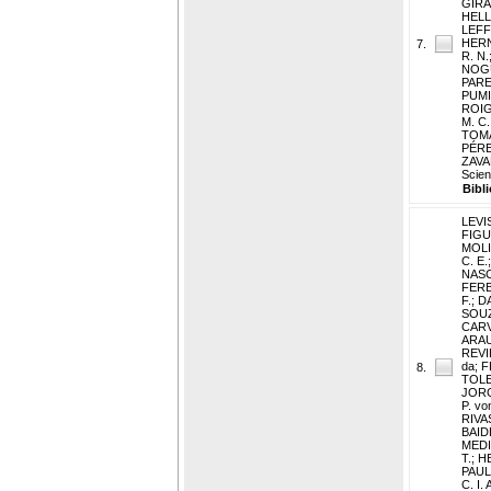
GIRA
HELL
LEFFL
HERN
7.
R. N.
NOGU
PARE
PUMI
ROIG,
M. C.
TOMA
PÉRE
ZAVAL
Scien
Bibl
LEVIS
FIGU
MOLI
C. E.
NASC
FERB
F.
;
D
SOUZ
CARV
ARAU
REVIL
da
;
F
8.
TOLE
JORG
P. vo
RIVA
BAID
MEDI
T.
;
H
PAUL
C. I. 