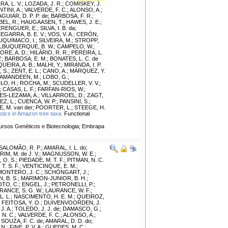
A, L. V.
;
LOZADA, J. R.
;
COMISKEY, J.
TINI, A.
;
VALVERDE, F. C.
;
ALONSO, A.
;
AGUIAR, D. P. P. de
;
BARBOSA, F. R.
;
BEL, R.
;
HAUGAASEN, T.
;
HAWES, J. E.
;
ERENGUER, E.
;
SILVA, I. B. da
;
EGARRA, B. E. V.
;
VOS, V. A.
;
CERÓN,
QUIMACO, I.
;
SILVEIRA, M.
;
STROPP,
LBUQUERQUE, B. W.
;
CAMPELO, W.
;
IORE, A. D.
;
HILÁRIO, R. R.
;
PEREIRA, L.
.
;
BARBOSA, E. M.
;
BONATES, L. C. de
UEIRA, A. B.
;
MALHI, Y.
;
MIRANDA, I. P.
 S.
;
ZENT, E. L.
;
CANO, A.
;
MÁRQUEZ, Y.
AMANDEEN, M.
;
LOBO, G.
;
LO, H.
;
ROCHA, M.
;
SCUDELLER, V. V.
;
;
CASAS, L. F.
;
FARFAN-RIOS, W.
;
S-LEZAMA, A.
;
VILLARROEL, D.
;
ZAGT,
Z, L.
;
CUENCA, W. P.
;
PANSINI, S.
;
, M. van der
;
POORTER, L.
;
STEEGE, H.
stics in Amazon tree taxa.
Functional
rsos Genéticos e Biotecnologia; Embrapa
SALOMÃO, R. P.
;
AMARAL, I. L. do
;
RIM, M. de J. V.
;
MAGNUSSON, W. E.
;
 O. S.
;
PIEDADE, M. T. F.
;
PITMAN, N. C.
 T. S. F.
;
VENTICINQUE, E. M.
;
MONTERO, J. C.
;
SCHÖNGART, J.
;
 B. S.
;
MARIMON-JUNIOR, B. H.
;
TO, C.
;
ENGEL, J.
;
PETRONELLI, P.
;
RANCE, S. G. W.
;
LAURANCE, W. F.
;
. L.
;
NASCIMENTO, H. E. M.
;
QUEIROZ,
;
FEITOSA, Y. O.
;
DUIVENVOORDEN, J.
J. A.
;
TOLEDO, J. J. de
;
DAMASCO, G.
;
N. C.
;
VALVERDE, F. C.
;
ALONSO, A.
;
;
SOUZA, F. C. de
;
AMARAL, D. D. do
;
 N.
;
FINE, P. V. A.
;
GUEDES, M. C.
;