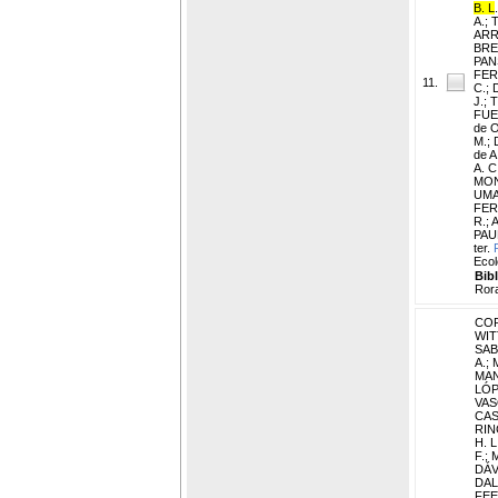
B. L
.
A.
;
T
ARR
BRED
PAN
FER
11.
C.
;
J.
;
T
FUE
de O
M.
;
de A
A. C
MON
UMA
FER
R.
;
A
PAU
ter.
Ecol
Bib
Ror
COR
WIT
SAB
A.
;
MAN
LÓP
VAS
CAS
RIN
H. L
F.
;
DÁV
DAL
FEEL