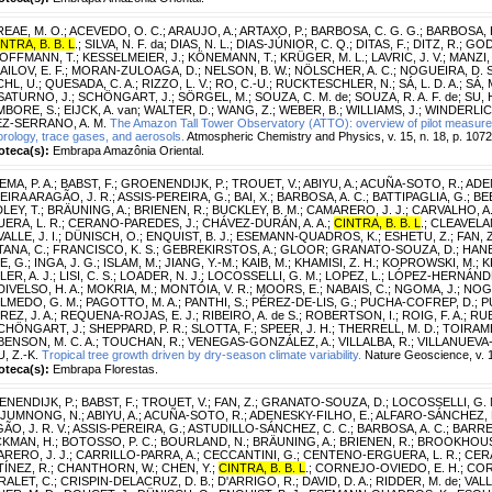
EAE, M. O.
;
ACEVEDO, O. C.
;
ARAUJO, A.
;
ARTAXO, P.
;
BARBOSA, C. G. G.
;
BARBOSA, H
NTRA, B. B. L
.
;
SILVA, N. F. da
;
DIAS, N. L.
;
DIAS-JÚNIOR, C. Q.
;
DITAS, F.
;
DITZ, R.
;
GODO
OFFMANN, T.
;
KESSELMEIER, J.
;
KÖNEMANN, T.
;
KRÜGER, M. L.
;
LAVRIC, J. V.
;
MANZI, 
ILOV, E. F.
;
MORAN-ZULOAGA, D.
;
NELSON, B. W.
;
NÖLSCHER, A. C.
;
NOGUEIRA, D. S
HL, U.
;
QUESADA, C. A.
;
RIZZO, L. V.
;
RO, C.-U.
;
RUCKTESCHLER, N.
;
SÁ, L. D. A.
;
SÁ, 
SATURNO, J.
;
SCHÖNGART, J.
;
SÖRGEL, M.
;
SOUZA, C. M. de
;
SOUZA, R. A. F. de
;
SU, 
BORE, S.
;
EIJCK, A. van
;
WALTER, D.
;
WANG, Z.
;
WEBER, B.
;
WILLIAMS, J.
;
WINDERLICH
Z-SERRANO, A. M.
The Amazon Tall Tower Observatory (ATTO): overview of pilot measur
rology, trace gases, and aerosols.
Atmospheric Chemistry and Physics, v. 15, n. 18, p. 107
ioteca(s):
Embrapa Amazônia Oriental.
EMA, P. A.
;
BABST, F.
;
GROENENDIJK, P.
;
TROUET, V.
;
ABIYU, A.
;
ACUÑA-SOTO, R.
;
ADE
IEIRA ARAGÃO, J. R.
;
ASSIS-PEREIRA, G.
;
BAI, X.
;
BARBOSA, A. C.
;
BATTIPAGLIA, G.
;
BE
LEY, T.
;
BRÄUNING, A.
;
BRIENEN, R.
;
BUCKLEY, B. M.
;
CAMARERO, J. J.
;
CARVALHO, A
ERA, L. R.
;
CERANO-PAREDES, J.
;
CHÁVEZ-DURÁN, A. A.
;
CINTRA, B. B. L
.
;
CLEAVELAN
ALLE, J. I.
;
DÜNISCH, O.
;
ENQUIST, B. J.
;
ESEMANN-QUADROS, K.
;
ESHETU, Z.
;
FAN, Z
ANA, C.
;
FRANCISCO, K. S.
;
GEBREKIRSTOS, A.
;
GLOOR
;
GRANATO-SOUZA, D.
;
HANE
E, G.
;
INGA, J. G.
;
ISLAM, M.
;
JIANG, Y.-M.
;
KAIB, M.
;
KHAMISI, Z. H.
;
KOPROWSKI, M.
;
K
ER, A. J.
;
LISI, C. S.
;
LOADER, N. J.
;
LOCOSSELLI, G. M.
;
LOPEZ, L.
;
LÓPEZ-HERNÁNDEZ
IVELSO, H. A.
;
MOKRIA, M.
;
MONTÓIA, V. R.
;
MOORS, E.
;
NABAIS, C.
;
NGOMA, J.
;
NOGU
LMEDO, G. M.
;
PAGOTTO, M. A.
;
PANTHI, S.
;
PÉREZ-DE-LIS, G.
;
PUCHA-COFREP, D.
;
P
REZ, J. A.
;
REQUENA-ROJAS, E. J.
;
RIBEIRO, A. de S.
;
ROBERTSON, I.
;
ROIG, F. A.
;
RUB
CHÖNGART, J.
;
SHEPPARD, P. R.
;
SLOTTA, F.
;
SPEER, J. H.
;
THERRELL, M. D.
;
TOIRAMB
ENSON, M. C. A.
;
TOUCHAN, R.
;
VENEGAS-GONZÁLEZ, A.
;
VILLALBA, R.
;
VILLANUEVA-
, Z.-K.
Tropical tree growth driven by dry-season climate variability.
Nature Geoscience, v. 1
ioteca(s):
Embrapa Florestas.
NENDIJK, P.
;
BABST, F.
;
TROUET, V.
;
FAN, Z.
;
GRANATO-SOUZA, D.
;
LOCOSSELLI, G. 
JUMNONG, N.
;
ABIYU, A.
;
ACUÑA-SOTO, R.
;
ADENESKY-FILHO, E.
;
ALFARO-SÁNCHEZ, 
ÃO, J. R. V.
;
ASSIS-PEREIRA, G.
;
ASTUDILLO-SÁNCHEZ, C. C.
;
BARBOSA, A. C.
;
BARRET
KMAN, H.
;
BOTOSSO, P. C.
;
BOURLAND, N.
;
BRÄUNING, A.
;
BRIENEN, R.
;
BROOKHOUS
RERO, J. J.
;
CARRILLO-PARRA, A.
;
CECCANTINI, G.
;
CENTENO-ERGUERA, L. R.
;
CER
ÍNEZ, R.
;
CHANTHORN, W.
;
CHEN, Y.
;
CINTRA, B. B. L
.
;
CORNEJO-OVIEDO, E. H.
;
COR
ALET, C.
;
CRISPIN-DELACRUZ, D. B.
;
D'ARRIGO, R.
;
DAVID, D. A.
;
RIDDER, M. de
;
VALLE