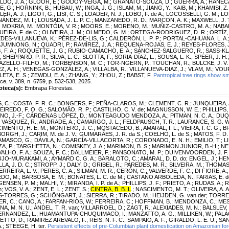
LDO, J. A.
;
GLOOR, E.
;
GODOY-VEIGA, M.
;
GRANATO-SOUZA, D.
;
GUERRA, A.
;
HANECA
E, G.
;
HORNINK, B.
;
HUBAU, W.
;
INGA, J. G.
;
ISLAM, M.
;
JIANG, Y.
;
KAIB, M.
;
KHAMISI, Z.
ER, A. J.
;
LIGOT, G.
;
LISI, C. S.
;
LOADER, N. J.
;
LOBO, F. de A.
;
LOCOSSELLI, G. M.
;
LO
ÁNDEZ, M. I.
;
LOUSADA, J. L. P. C.
;
MANZANEDO, R. D.
;
MARCON, A. K.
;
MAXWELL, J. 
;
MOKRIA, M.
;
MONTÓIA, V. R.
;
MOORS, E.
;
MORENO, M.
;
MUÑIZ-CASTRO, M. A.
;
NABAI
EIRA, F. de C.
;
OLIVEIRA, J. M.
;
OLMEDO, G. M.
;
ORTEGA-RODRIGUEZ, D. R.
;
ORTÍZ, 
DES-VILLANUEVA, K.
;
PÉREZ-DE-LIS, G.
;
CALDERÓN, L. P. P.
;
PORTAL-CAHUANA, L. A.
JUMNONG, N.
;
QUADRI, P.
;
RAMÍREZ, J. A.
;
REQUENA-ROJAS, E. J.
;
REYES-FLORES, J
 F. A.
;
ROQUETTE, J. G.
;
RUBIO-CAMACHO, E. A.
;
SÁNCHEZ-SALGUERO, R.
;
SASS-KL
;
SHEPPARD, P. R.
;
SILVA, L. C.
;
SLOTTA, F.
;
SORIA-DÍAZ, L.
;
SOUSA, L. K.
;
SPEER, J. H.
ZELLO-FILHO, M.
;
TORBENSON, M. C.
;
TOR-NGERN, P.
;
TOUCHAN, R.
;
BULCKE, J. V.
Z, A. H.
;
VENEGAS-GONZÁLEZ, A.
;
VILLALBA, R.
;
VILLANUEVA-DIAZ, J.
;
VLAM, M.
;
VOUR
ETA, E. S.
;
ZEWDU, E. A.
;
ZHANG, Y.
;
ZHOU, Z.
;
BABST, F.
Pantropical tree rings show sm
ce, v. 389, n. 6759, p. 532-538, 2025.
ioteca(s):
Embrapa Florestas.
, C.
;
COSTA, F. R. C.
;
BONGERS, F.
;
PEÑA-CLAROS, M.
;
CLEMENT, C. R.
;
JUNQUEIRA, A
EIREDO, F. O. G.
;
SALOMÃO, R. P.
;
CASTILHO, C. V. de
;
MAGNUSSON, W. E.
;
PHILLIPS, 
NO, J.-F.
;
CÁRDENAS LÓPEZ, D.
;
MONTEAGUDO MENDOZA, A.
;
PITMAN, N. C. A.
;
DUQU
;
VASQUEZ, R.
;
ANDRADE, A.
;
CAMARGO, J. L.
;
FELDPAUSCH, T. R.
;
LAURANCE, S. G. W
IMENTO, H. E. M.
;
MONTERO, J. C.
;
MOSTACEDO, B.
;
AMARAL, I. L.
;
VIEIRA, I. C. G.
;
BR
ORGH, J.
;
CARIM, M. de J. V.
;
GUIMARÃES, J. R. da S.
;
COELHO, L. de S.
;
MATOS, F. D. 
AMASCO, G.
;
DÁVILA, N.
;
GARCÍA-VILLACORTA, R.
;
CORONADO, E. N. H.
;
EMILIO, T.
;
L
A, P.
;
TARGHETTA, N.
;
COMISKEY, J. A.
;
MARIMON, B. S.
;
MARIMON JUNIOR, B.-H.
;
NEI
ALHO, F. A.
;
SOUZA, F. C.
;
DALLMEIER, F.
;
PANSONATO, M. P.
;
DUIVENVOORDEN, J. F.
JO-MURAKAMI, A.
;
AYMARD C. G. A.
;
BARALOTO, C.
;
AMARAL, D. D. do
;
ENGEL, J.
;
HEN
LA, J. D. C.
;
STROPP, J.
;
DALY, D.
;
GRIBEL, R.
;
PAREDES, M. R.
;
SILVEIRA, M.
;
THOMAS
ERREIRA, L. V.
;
PERES, C. A.
;
SILMAN, M. R.
;
CERÓN, C.
;
VALVERDE, F. C.
;
DI FIORE, A.
DO, M.
;
BARBOSA, E. M.
;
BONATES, L. C. de M.
;
CASTAÑO ARBOLEDA, N.
;
FARIAS, E. d
ENSEN, P. M.
;
MALHI, Y.
;
MIRANDA, I. P. de A.
;
PHILLIPS, J. F.
;
PRIETO, A.
;
RUDAS, A.
;
R
n
;
VOS, V. A.
;
ZENT, E. L.
;
ZENT, S.
;
CINTRA, B. B. L
.
;
NASCIMENTO, M. T.
;
OLIVEIRA, A. A
S-TORRES, G.
;
SCHÖNGART, J.
;
SIERRA, R.
;
TIRADO, M.
;
HEIJDEN, G. van der
;
TORRE,
ER, C.
;
CANO, A.
;
FARFAN-RIOS, W.
;
FERREIRA, C.
;
HOFFMAN, B.
;
MENDONZA, C.
;
MES
NA, M. N. U.
;
ANDEL, T. R. van
;
VILLARROEL, D.
;
ZAGT, R.
;
ALEXIADES, M. N.
;
BALSLEV, 
ERNANDEZ, L.
;
HUAMANTUPA-CHUQUIMACO, I.
;
MANZATTO, A. G.
;
MILLIKEN, W.
;
PALA
ETTO, D.
;
RAMIREZ AREVALO, F.
;
REIS, N. F. C.
;
SAMPAIO, A. F.
;
GIRALDO, L. E. U.
;
SAN
A.
;
STEEGE, H. ter.
Persistent effects of pre-Columbian plant domestication on Amazonian for