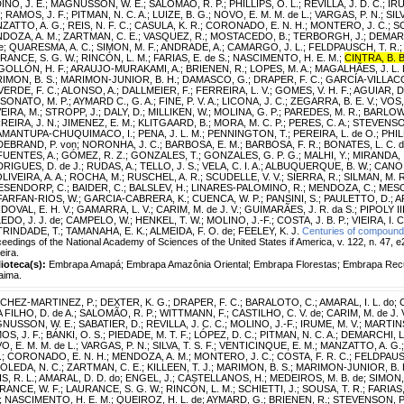
INO, J. E.
;
MAGNUSSON, W. E.
;
SALOMÃO, R. P.
;
PHILLIPS, O. L.
;
REVILLA, J. D. C.
;
IRU
;
RAMOS, J. F.
;
PITMAN, N. C. A.
;
LUIZE, B. G.
;
NOVO, E. M. M. de L.
;
VARGAS, P. N.
;
SILV
ZATTO, A. G.
;
REIS, N. F. C.
;
CASULA, K. R.
;
CORONADO, E. N. H.
;
MONTERO, J. C.
;
S
DOZA, A. M.
;
ZARTMAN, C. E.
;
VASQUEZ, R.
;
MOSTACEDO, B.
;
TERBORGH, J.
;
DEMARC
e
;
QUARESMA, A. C.
;
SIMON, M. F.
;
ANDRADE, A.
;
CAMARGO, J. L.
;
FELDPAUSCH, T. R.
RANCE, S. G. W.
;
RINCÓN, L. M.
;
FARIAS, E. de S.
;
NASCIMENTO, H. E. M.
;
CINTRA, B. B
OLLÓN, H. F.
;
ARAUJO-MURAKAMI, A.
;
BRIENEN, R.
;
LOPES, M. A.
;
MAGALHÃES, J. L. 
IMON, B. S.
;
MARIMON-JUNIOR, B. H.
;
DAMASCO, G.
;
DRAPER, F. C.
;
GARCÍA-VILLACO
VERDE, F. C.
;
ALONSO, A.
;
DALLMEIER, F.
;
FERREIRA, L. V.
;
GOMES, V. H. F.
;
AGUIAR, D.
SONATO, M. P.
;
AYMARD C., G. A.
;
FINE, P. V. A.
;
LICONA, J. C.
;
ZEGARRA, B. E. V.
;
VOS, 
VEIRA, M.
;
STROPP, J.
;
DALY, D.
;
MILLIKEN, W.
;
MOLINA, G. P.
;
PAREDES, M. R.
;
BARLOW,
REIRA, J. N.
;
JIMENEZ, E. M.
;
KLITGAARD, B.
;
MORA, M. C. P.
;
PERES, C. A.
;
STEVENSON
MANTUPA-CHUQUIMACO, I.
;
PENA, J. L. M.
;
PENNINGTON, T.
;
PEREIRA, L. de O.
;
PHILL
DEBRAND, P. von
;
NORONHA, J. C.
;
BARBOSA, E. M.
;
BARBOSA, F. R.
;
BONATES, L. C. d
FUENTES, A.
;
GÓMEZ, R. Z.
;
GONZALES, T.
;
GONZALES, G. P. G.
;
MALHI, Y.
;
MIRANDA, I.
RIGUES, D. de J.
;
RUDAS, A.
;
TELLO, J. S.
;
VELA, C. I. A.
;
ALBUQUERQUE, B. W.
;
CANO,
LIVEIRA, A. A.
;
ROCHA, M.
;
RUSCHEL, A. R.
;
SCUDELLE, V. V.
;
SIERRA, R.
;
SILMAN, M. R
ESENDORP, C.
;
BAIDER, C.
;
BALSLEV, H.
;
LINARES-PALOMINO, R.
;
MENDOZA, C.
;
MESO
FARFAN-RIOS, W.
;
GARCIA-CABRERA, K.
;
CUENCA, W. P.
;
PANSINI, S.
;
PAULETTO, D.
;
A
DOVAL, E. H. V.
;
GAMARRA, L. V.
;
CARIM, M. de J. V.
;
GUIMARÃES, J. R. da S.
;
PIPOLY III
EDO, J. J. de
;
CAMPELO, W.
;
HENKEL, T. W.
;
MOLINO, J.-F.
;
COSTA, J. B. P.
;
VIEIRA, I. C
TRINDADE, T.
;
TAMANAHA, E. K.
;
ALMEIDA, F. O. de
;
FEELEY, K. J.
Centuries of compound
eedings of the National Academy of Sciences of the United States if America, v. 122, n. 47,
eira.
lioteca(s):
Embrapa Amapá; Embrapa Amazônia Oriental; Embrapa Florestas; Embrapa Recu
aima.
CHEZ-MARTINEZ, P.
;
DEXTER, K. G.
;
DRAPER, F. C.
;
BARALOTO, C.
;
AMARAL, I. L. do
;
 FILHO, D. de A.
;
SALOMÃO, R. P.
;
WITTMANN, F.
;
CASTILHO, C. V. de
;
CARIM, M. de J. 
NUSSON, W. E.
;
SABATIER, D.
;
REVILLA, J. C. C.
;
MOLINO, J.-F.
;
IRUME, M. V.
;
MARTINS
OS, J. F.
;
BÁNKI, O. S.
;
PIEDADE, M. T. F.
;
LÓPEZ, D. C.
;
PITMAN, N. C. A.
;
DEMARCHI, L
, E. M. M. de L.
;
VARGAS, P. N.
;
SILVA, T. S. F.
;
VENTICINQUE, E. M.
;
MANZATTO, A. G.
.
;
CORONADO, E. N. H.
;
MENDOZA, A. M.
;
MONTERO, J. C.
;
COSTA, F. R. C.
;
FELDPAUSC
OLEDA, N. C.
;
ZARTMAN, C. E.
;
KILLEEN, T. J.
;
MARIMON, B. S.
;
MARIMON-JUNIOR, B. 
S, R. L.
;
AMARAL, D. D. do
;
ENGEL, J.
;
CASTELLANOS, H.
;
MEDEIROS, M. B. de
;
SIMON, 
RANCE, W. F.
;
LAURANCE, S. G. W.
;
RINCÓN, L. M.
;
SCHIETTI, J.
;
SOUSA, T. R.
;
FARIAS,
;
NASCIMENTO, H. E. M.
;
QUEIROZ, H. L. de
;
AYMARD, G.
;
BRIENEN, R.
;
STEVENSON, P.