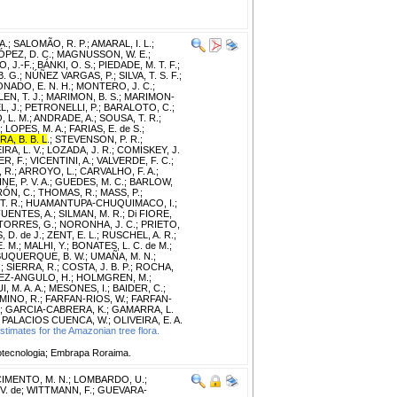
A.
;
SALOMÃO, R. P.
;
AMARAL, I. L.
;
ÓPEZ, D. C.
;
MAGNUSSON, W. E.
;
, J.-F.
;
BÁNKI, O. S.
;
PIEDADE, M. T. F.
;
B. G.
;
NÚÑEZ VARGAS, P.
;
SILVA, T. S. F.
;
NADO, E. N. H.
;
MONTERO, J. C.
;
LEN, T. J.
;
MARIMON, B. S.
;
MARIMON-
, J.
;
PETRONELLI, P.
;
BARALOTO, C.
;
 L. M.
;
ANDRADE, A.
;
SOUSA, T. R.
;
;
LOPES, M. A.
;
FARIAS, E. de S.
;
RA, B. B. L
.
;
STEVENSON, P. R.
;
RA, L. V.
;
LOZADA, J. R.
;
COMISKEY, J.
R, F.
;
VICENTINI, A.
;
VALVERDE, F. C.
;
 R.
;
ARROYO, L.
;
CARVALHO, F. A.
;
INE, P. V. A.
;
GUEDES, M. C.
;
BARLOW,
ÓN, C.
;
THOMAS, R.
;
MASS, P.
;
T. R.
;
HUAMANTUPA-CHUQUIMACO, I.
;
UENTES, A.
;
SILMAN, M. R.
;
Di FIORE,
TORRES, G.
;
NORONHA, J. C.
;
PRIETO,
 D. de J.
;
ZENT, E. L.
;
RUSCHEL, A. R.
;
. M.
;
MALHI, Y.
;
BONATES, L. C. de M.
;
BUQUERQUE, B. W.
;
UMAÑA, M. N.
;
.
;
SIERRA, R.
;
COSTA, J. B. P.
;
ROCHA,
EZ-ANGULO, H.
;
HOLMGREN, M.
;
, M. A. A.
;
MESONES, I.
;
BAIDER, C.
;
MINO, R.
;
FARFAN-RIOS, W.
;
FARFAN-
;
GARCIA-CABRERA, K.
;
GAMARRA, L.
;
PALACIOS CUENCA, W.
;
OLIVEIRA, E. A.
timates for the Amazonian tree flora.
tecnologia; Embrapa Roraima.
IMENTO, M. N.
;
LOMBARDO, U.
;
V. de
;
WITTMANN, F.
;
GUEVARA-