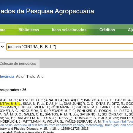
me
Bibliotecas
Itens selecionados
Créditos
Aj
Coleção de periódicos
levância
Autor
Título
Ano
ecuperados : 26
EAE, M. O.
;
ACEVEDO, O. C.
;
ARAUJO, A.
;
ARTAXO, P.
;
BARBOSA, C. G. G.
;
BARBOSA, H
NTRA, B. B. L
.
;
SILVA, N. F. da
;
DIAS, N. L.
;
DIAS-JÚNIOR, C. Q.
;
DITAS, F.
;
DITZ, R.
;
GODO
OFFMANN, T.
;
KESSELMEIER, J.
;
KÖNEMANN, T.
;
KRÜGER, M. L.
;
LAVRIC, J. V.
;
MANZI, 
CHER, A. C.
;
NOGUEIRA, D. S.
;
PIEDADE, M. T. F.
;
PÖHLKER, C.
;
PÖSCHL, U.
;
RIZZO, L.
A.
;
SÁ, M. D. O.
;
SALES, C. B.
;
SANTOS, R. M. N. dos
;
SATURNO, J.
;
SCHÖNGART, J.
;
SÖ
 de
;
SU, H.
;
TARGHETTA, N.
;
TÓTA, J.
;
TREBS, I.
;
TRUMBORE, S.
;
EIJCK, A. van
;
WALTER,
NDERLICH, J.
;
WITTMANN, F.
;
WOLFF, S.
;
YÁÑEZ-SERRANO, A. M.
The Amazon Tall Tow
n basin: overview of first results from ecosystem ecology, meteorology, trace gas, and ae
stry and Physics Discuss, v. 15, n. 18, p. 11599-11726, 2015.
ioteca(s):
Embrapa Amazônia Oriental.