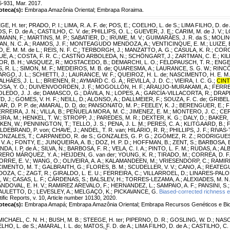
5-931, Mar. 2017.
ioteca(s):
Embrapa Amazônia Oriental; Embrapa Roraima.
GE, H. ter
;
PRADO, P. I.
;
LIMA, R. A. F. de
;
POS, E.
;
COELHO, L. de S.
;
LIMA FILHO, D. de 
, F. D. de A.
;
CASTILHO, C. V. de
;
PHILLIPS, O. L.
;
GUEVER, J. E.
;
CARIM, M. de J. V.
;
L
MANN, F.
;
MARTINS, M. P.
;
SABATIER, D.
;
IRUME, M. V.
;
GUIMARÃES, J. R. da S.
;
MOLINO
N, N. C. A.
;
RAMOS, J. F.
;
MONTEAGUDO MENDOZA, A.
;
VENTICINQUE, E. M.
;
LUIZE, 
 E. M. M. de L.
;
REIS, N. F. C.
;
TERBORGH, J.
;
MANZATTO, A. G.
;
CASULA, K. R.
;
CORO
E, A.
;
COSTA, F. R. C.
;
CASTÑO ARBOLEDA, N.
;
SCHÖNGART, J.
;
ZARTMAN, C. E.
;
KIL
OR, B. H.
;
VASQUEZ, R.
;
MOSTACEDO, B.
;
DEMARCHI, L. O.
;
FELDPAUSCH, T. R.
;
ENGEL
, R. L.
;
SIMON, M. F.
;
MEDEIROS, M. B. de
;
QUARESMA, A.
;
LAURANCE, S. G. W.
;
RINCÓ,
RGO, J. L.
;
SCHIETTI, J.
;
LAURANCE, W. F.
;
QUEIROZ, H. L. de
;
NASCIMENTO, H. E. M.
LHÃES, J. L. L.
;
BRIENEN, R.
;
AYMARD C. G. A.
;
REVILLA, J. D. C.
;
VIEIRA, I. C. G.
;
CINT
OSA, Y. O.
;
DUIVENVOORDEN, J. F.
;
MOGOLLÓN, H. F.
;
ARAUJO-MURAKAMI, A.
;
FERREI
LEDO, J. J. de
;
DAMASCO, G.
;
DÁVILA, N.
;
LOPES, A.
;
GARCÍA-VILLACORTA, R.
;
DRAPE
D, J.
;
GOMES, V. H. F.
;
NEILL, D.
;
ALONSO, A.
;
DALLMEIER, F.
;
SOUZA, F. C. de
;
GRIBEL,
R, D. P. P. de
;
AMARAL, D. D. do
;
PANSONATO, M. P.
;
FEELEY, K. J.
;
BERENGUER, E.
;
F
RREIRA, J. N.
;
VILLA, B.
;
PEÑUELA MORA, M. C.
;
JIMENEZ, E. M.
;
MONTERO, J. C.
;
CER
EIRA, M.
;
HENKEL, T. W.
;
STROPP, J.
;
PAREDES, M. R.
;
DEXTER, K. G.
;
DALY, D.
;
BAKER, 
IKEN, W.
;
PENNINGTON, T.
;
TELLO, J. S.
;
PENA, J. L. M.
;
PERES, C. A.
;
KLITGAARD, B.
;
F
ILDEBRAND, P. von
;
CHAVE, J.
;
ANDEL, T. R. van
;
HILÁRIO, R. R.
;
PHILLIPS, J. F.
;
RIVAS-
ONZALES, T.
;
CARPANEDO, R. de S.
;
GONZALES, G. P. G.
;
ZGÓMEZ, R. Z.
;
RODRIGUES,
V. A.
;
FONTY, E.
;
JUNQUEIRA, A. B.
;
DOZ, H. P. D.
;
HOFFMAN, B.
;
ZENT, S.
;
BARBOSA, E
DA, I. P. de A.
;
SILVA, N.
;
BARBOSA, F. R.
;
VELA, C. I. A.
;
PINTO, L. F. M.
;
RUDAS, A.
;
AL
ERO MÁRQUEZ, Y. A.
;
HEIJDEN, G. van der
;
YOUNG, K. R.
;
TIRADO, M.
;
CORREA, D. F
ORRE, E. V.
;
WANG, O.
;
OLIVEIRA, A. A.
;
KALAMANDEEN, M.
;
VRIESENDORP, C.
;
RAMIR
IMENTO, M. T.
;
GALBRAITH, G.
;
FLORES, B. M.
;
SCUDELLER, V. V.
;
CANO, A.
;
REATEGUI
OZA, C.
;
ZAGT, R.
;
GIRALDO, L. E. U.
;
FERREIRA, C.
;
VILLARROEL, D.
;
LINARES-PALO
, W.
;
CASAS, L. F.
;
CÁRDENAS, S.
;
BALSLEV, H.
;
TORRES-LEZAMA, A.
;
ALEXIADES, M. N.
NDOVAL, E. H. V.
;
RAMIREZ AREVALO, F.
;
HERNANDEZ, L.
;
SAMPAIO, A. F.
;
PANSINI, S.
AULETTO, D.
;
LEVESLEY, A.
;
MELGAÇO, K.
;
PICKAVANCE, G.
Biased-corrected richness es
tific Reports, v. 10, Article number 10130, 2020.
ioteca(s):
Embrapa Amapá; Embrapa Amazônia Oriental; Embrapa Recursos Genéticos e Bio
ICHAEL, C. N. H.
;
BUSH, M. B.
;
STEEGE, H. ter
;
PIPERNO, D. R.
;
GOSLING, W. D.
;
NASC
LHO, L. de S.
;
AMARAL, I. L. do
;
MATOS, F. D. de A.
;
LIMA FILHO, D. de A.
;
CASTILHO, C. 