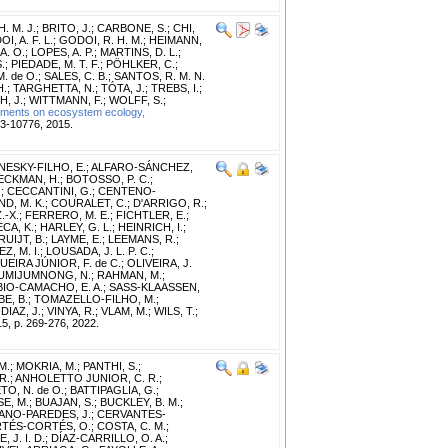
. M. J.
;
BRITO, J.
;
CARBONE, S.
;
CHI,
I, A. F. L.
;
GODOI, R. H. M.
;
HEIMANN,
A. O.
;
LOPES, A. P.
;
MARTINS, D. L.
;
.
;
PIEDADE, M. T. F.
;
PÖHLKER, C.
;
M. de O.
;
SALES, C. B.
;
SANTOS, R. M. N.
H.
;
TARGHETTA, N.
;
TÓTA, J.
;
TREBS, I.
;
, J.
;
WITTMANN, F.
;
WOLFF, S.
;
ements on ecosystem ecology,
23-10776, 2015.
NESKY-FILHO, E.
;
ALFARO-SÁNCHEZ,
ECKMAN, H.
;
BOTOSSO, P. C.
;
.
;
CECCANTINI, G.
;
CENTENO-
D, M. K.
;
COURALET, C.
;
D'ARRIGO, R.
;
.-X.
;
FERRERO, M. E.
;
FICHTLER, E.
;
CA, K.
;
HARLEY, G. L.
;
HEINRICH, I.
;
RUIJT, B.
;
LAYME, E.
;
LEEMANS, R.
;
, M. I.
;
LOUSADA, J. L. P. C.
;
EIRA JÚNIOR, F. de C.
;
OLIVEIRA, J.
UMIJUMNONG, N.
;
RAHMAN, M.
;
IO-CAMACHO, E. A.
;
SASS-KLAASSEN,
E, B.
;
TOMAZELLO-FILHO, M.
;
DIAZ, J.
;
VINYA, R.
;
VLAM, M.
;
WILS, T.
;
5, p. 269-276, 2022.
M.
;
MOKRIA, M.
;
PANTHI, S.
;
R.
;
ANHOLETTO JUNIOR, C. R.
;
O, N. de O.
;
BATTIPAGLIA, G.
;
E, M.
;
BUAJAN, S.
;
BUCKLEY, B. M.
;
ANO-PAREDES, J.
;
CERVANTES-
TÉS-CORTÉS, O.
;
COSTA, C. M.
;
, J. I. D.
;
DÍAZ-CARRILLO, O. A.
;