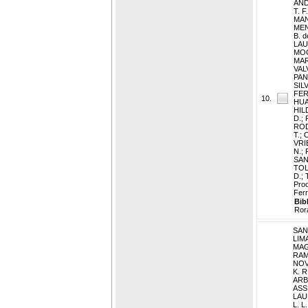
AND
T. F.
MAN
MEN
B. d
LAU
MOG
MAR
VAL
PAN
SIL
FER
10.
HUA
HIL
D.
;
ROD
T.
;
O
VRI
N.
;
SAN
TOL
D.
;
Proc
Ferr
Bib
Ror
SAN
LIMA
MAG
RAM
NOVO
K. R
ARB
ASSI
LAU
L. L.