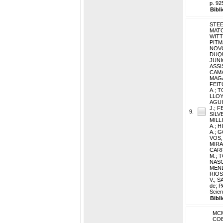
p. 92
Bibl
STEE
MATOS
WITT
PITMA
NOVO,
DUQU
JUNI
ASSIS
CAMA
MAGA
FEIT
A.
;
TO
LLOY
AGUIA
J.
;
FE
9.
SILV
MILL
A.
;
H
A.
;
G
VOS, 
MIRAN
CARR
M.
;
T
NASC
MEND
RIOS
V.
;
SA
de
;
P
Scien
Bibl
MCM
COE