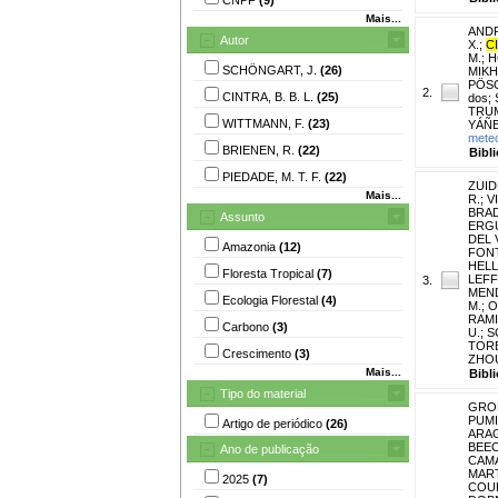
Mais...
ANDR
Autor
X.
;
CI
M.
;
H
SCHÖNGART, J.
(26)
MIKHA
PÖSC
2.
CINTRA, B. B. L.
(25)
dos
;
TRUM
WITTMANN, F.
(23)
YÁÑE
meteo
BRIENEN, R.
(22)
Bibl
PIEDADE, M. T. F.
(22)
ZUID
Mais...
R.
;
V
BRAD
Assunto
ERGU
DEL V
Amazonia
(12)
FONT
HELL
Floresta Tropical
(7)
LEFFL
3.
MEND
Ecologia Florestal
(4)
M.
;
O
RAMI
Carbono
(3)
U.
;
S
TORB
Crescimento
(3)
ZHOU
Mais...
Bibl
Tipo do material
GROE
PUMI
Artigo de periódico
(26)
ARAG
BEEC
Ano de publicação
CAMA
MART
2025
(7)
COUR