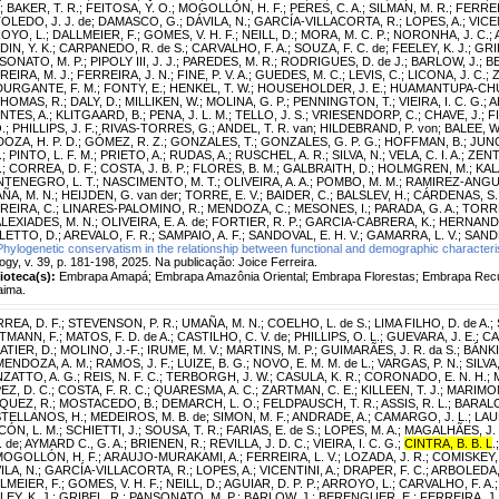
;
BAKER, T. R.
;
FEITOSA, Y. O.
;
MOGOLLÓN, H. F.
;
PERES, C. A.
;
SILMAN, M. R.
;
FERREIR
OLEDO, J. J. de
;
DAMASCO, G.
;
DÁVILA, N.
;
GARCÍA-VILLACORTA, R.
;
LOPES, A.
;
VICEN
OYO, L.
;
DALLMEIER, F.
;
GOMES, V. H. F.
;
NEILL, D.
;
MORA, M. C. P.
;
NORONHA, J. C.
;
IN, Y. K.
;
CARPANEDO, R. de S.
;
CARVALHO, F. A.
;
SOUZA, F. C. de
;
FEELEY, K. J.
;
GRI
SONATO, M. P.
;
PIPOLY III, J. J.
;
PAREDES, M. R.
;
RODRIGUES, D. de J.
;
BARLOW, J.
;
B
REIRA, M. J.
;
FERREIRA, J. N.
;
FINE, P. V. A.
;
GUEDES, M. C.
;
LEVIS, C.
;
LICONA, J. C.
;
Z
DURGANTE, F. M.
;
FONTY, E.
;
HENKEL, T. W.
;
HOUSEHOLDER, J. E.
;
HUAMANTUPA-CHU
HOMAS, R.
;
DALY, D.
;
MILLIKEN, W.
;
MOLINA, G. P.
;
PENNINGTON, T.
;
VIEIRA, I. C. G.
;
A
NTES, A.
;
KLITGAARD, B.
;
PENA, J. L. M.
;
TELLO, J. S.
;
VRIESENDORP, C.
;
CHAVE, J.
;
F
.
;
PHILLIPS, J. F.
;
RIVAS-TORRES, G.
;
ANDEL, T. R. van
;
HILDEBRAND, P. von
;
BALEE, W
DOZA, H. P. D.
;
GÓMEZ, R. Z.
;
GONZALES, T.
;
GONZALES, G. P. G.
;
HOFFMAN, B.
;
JUNQ
.
;
PINTO, L. F. M.
;
PRIETO, A.
;
RUDAS, A.
;
RUSCHEL, A. R.
;
SILVA, N.
;
VELA, C. I. A.
;
ZENT,
.
;
CORREA, D. F.
;
COSTA, J. B. P.
;
FLORES, B. M.
;
GALBRAITH, D.
;
HOLMGREN, M.
;
KAL
TENEGRO, L. T.
;
NASCIMENTO, M. T.
;
OLIVEIRA, A. A.
;
POMBO, M. M.
;
RAMIREZ-ANGU
ÑA, M. N.
;
HEIJDEN, G. van der
;
TORRE, E. V.
;
BAIDER, C.
;
BALSLEV, H.
;
CÁRDENAS, S.
REIRA, C.
;
LINARES-PALOMINO, R.
;
MENDOZA, C.
;
MESONES, I.
;
PARADA, G. A.
;
TORRE
LEXIADES, M. N.
;
OLIVEIRA, E. A. de
;
FORTIER, R. P.
;
GARCIA-CABRERA, K.
;
HERNANDE
LETTO, D.
;
AREVALO, F. R.
;
SAMPAIO, A. F.
;
SANDOVAL, E. H. V.
;
GAMARRA, L. V.
;
SANDE
Phylogenetic conservatism in the relationship between functional and demographic characteri
ogy, v. 39, p. 181-198, 2025. Na publicação: Joice Ferreira.
lioteca(s):
Embrapa Amapá; Embrapa Amazônia Oriental; Embrapa Florestas; Embrapa Recu
aima.
REA, D. F.
;
STEVENSON, P. R.
;
UMAÑA, M. N.
;
COELHO, L. de S.
;
LIMA FILHO, D. de A.
;
TMANN, F.
;
MATOS, F. D. de A.
;
CASTILHO, C. V. de
;
PHILLIPS, O. L.
;
GUEVARA, J. E.
;
CA
ATIER, D.
;
MOLINO, J.-F.
;
IRUME, M. V.
;
MARTINS, M. P.
;
GUIMARÃES, J. R. da S.
;
BÁNKI,
MENDOZA, A. M.
;
RAMOS, J. F.
;
LUIZE, B. G.
;
NOVO, E. M. M. de L.
;
VARGAS, P. N.
;
SILVA,
ZATTO, A. G.
;
REIS, N. F. C.
;
TERBORGH, J. W.
;
CASULA, K. R.
;
CORONADO, E. N. H.
;
EZ, D. C.
;
COSTA, F. R. C.
;
QUARESMA, A. C.
;
ZARTMAN, C. E.
;
KILLEEN, T. J.
;
MARIMON,
QUEZ, R.
;
MOSTACEDO, B.
;
DEMARCH, L. O.
;
FELDPAUSCH, T. R.
;
ASSIS, R. L.
;
BARALO
TELLANOS, H.
;
MEDEIROS, M. B. de
;
SIMON, M. F.
;
ANDRADE, A.
;
CAMARGO, J. L.
;
LAU
CÓN, L. M.
;
SCHIETTI, J.
;
SOUSA, T. R.
;
FARIAS, E. de S.
;
LOPES, M. A.
;
MAGALHÃES, J. L
. de
;
AYMARD C., G. A.
;
BRIENEN, R.
;
REVILLA, J. D. C.
;
VIEIRA, I. C. G.
;
CINTRA, B. B. L
.
MOGOLLÓN, H. F.
;
ARAUJO-MURAKAMI, A.
;
FERREIRA, L. V.
;
LOZADA, J. R.
;
COMISKEY, 
ILA, N.
;
GARCÍA-VILLACORTA, R.
;
LOPES, A.
;
VICENTINI, A.
;
DRAPER, F. C.
;
ARBOLEDA, 
LMEIER, F.
;
GOMES, V. H. F.
;
NEILL, D.
;
AGUIAR, D. P. P.
;
ARROYO, L.
;
CARVALHO, F. A.
EY, K. J.
;
GRIBEL, R.
;
PANSONATO, M. P.
;
BARLOW, J.
;
BERENGUER, E.
;
FERREIRA, J.