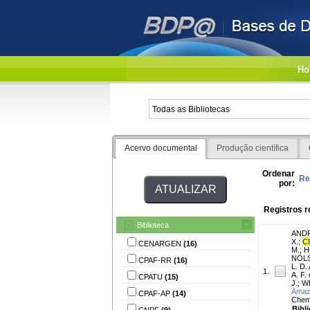
Ho
Acervo documental
Produção científica
Ordenar
Re
por:
Registros r
Biblioteca
ANDR
X.
;
CI
CENARGEN
(16)
M.
;
H
NÖLS
CPAF-RR
(16)
L. D. 
1.
A. F.
CPATU
(15)
J.
;
WI
Amazo
CPAF-AP
(14)
Chemi
Bibl
CNPF
(9)