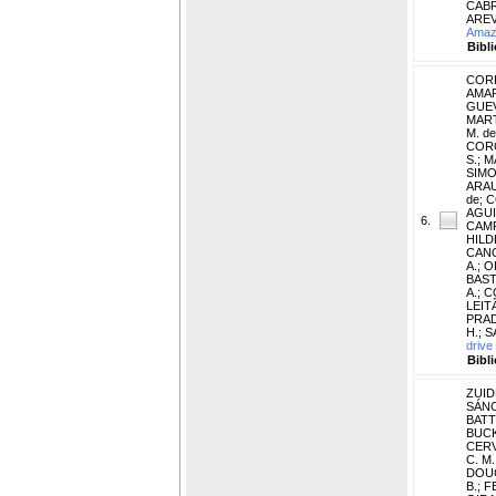
CABR
AREV
Amazo
Bibl
CORR
AMARA
GUEV
MART
M. de
CORO
S.
;
M
SIMO
ARAU
de
;
C
AGUIA
6.
CAMP
HILD
CANO
A.
;
O
BAST
A.
;
C
LEITÃ
PRAD
H.
;
S
drive
Bibl
ZUID
SÁNC
BATT
BUCK
CERV
C. M.
DOUC
B.
;
F