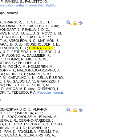
P.
;
PANSINI, S.
;
PAULETTO, D.
;
nservation status of more than 15,000
apa Roraima.
O.
;
GRANGER, J. J.
;
STEEGE, H. T.
;
SALOMÃO, R. P.
;
CASTILHO, C. V. de
;
HÖNGART, J.
;
REVILLA, J. D. C.
;
AN, N. C. A.
;
LUIZE, B. G.
;
NOVO, E. M.
;
TERBORGH, J.
;
CASULA, K. R.
;
. M.
;
ARBOLEDA, N. C.
;
MARIMON, B.
RAL, D. D. do
;
HOUSEHOLDER, J. E.
;
TEVENSON, P. R.
;
CINTRA, B. B. L
.
;
J. F.
;
FERREIRA, L. V.
;
TOLEDO, J. J.
 F.
;
ALONSO, A.
;
DALLMEIER, F.
;
C.
;
THOMAS, R.
;
MILLIKEN, W.
;
ORRES, G.
;
PHILLIPS, J. F.
;
. M.
;
ROCHA, M.
;
HOLMGREN, M.
;
ORFF, T.
;
MALDONADO-OCAMPO, J.
 A.
;
AGUDELO, E.
;
MAURE, S. B.
;
. M.
;
CARVALHO, L. N.
;
CELLA-RIBEIRO,
. J. G.
;
GALUCH, A. V.
;
GIARRIZZO, T.
;
 W.
;
PIRES, T. H. S.
;
POUILLY, M.
;
 R.
;
ANJOS, M. R. dos
;
LOURENCO, I.
KI, T.
;
TEDESCO, P. A.
Floodplain forests
a.
DENESKY-FILHO, E.
;
ALFARO-
Z, C. C.
;
BARBOSA, A. C.
;
, R.
;
BROOKHOUSE, M.
;
BUAJAN, S.
;
RA, L. R.
;
CERANO-PAREDES, J.
;
, E. H.
;
CORTÉS-CORTÉS, O.
;
COSTA,
de
;
VALLE, J. I. D.
;
DOBNER, M.
;
G.
;
FAN, Z.
;
FAYOLLE, A.
;
FENILLI, T. A.
P.
;
GALVÃO, F.
;
GEBREKIRSTOS, A.
;