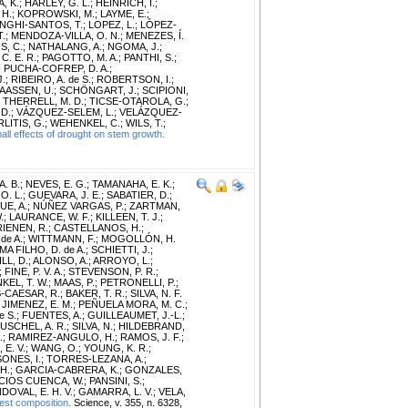
, K.
;
HARLEY, G. L.
;
HEINRICH, I.
;
 H.
;
KOPROWSKI, M.
;
LAYME, E.
;
NGHI-SANTOS, T.
;
LOPEZ, L.
;
LÓPEZ-
T.
;
MENDOZA-VILLA, O. N.
;
MENEZES, Í.
S, C.
;
NATHALANG, A.
;
NGOMA, J.
;
C. E. R.
;
PAGOTTO, M. A.
;
PANTHI, S.
;
;
PUCHA-COFREP, D. A.
;
.
;
RIBEIRO, A. de S.
;
ROBERTSON, I.
;
AASSEN, U.
;
SCHÖNGART, J.
;
SCIPIONI,
;
THERRELL, M. D.
;
TICSE-OTAROLA, G.
;
 D.
;
VÁZQUEZ-SELEM, L.
;
VELÁZQUEZ-
LITIS, G.
;
WEHENKEL, C.
;
WILS, T.
;
all effects of drought on stem growth.
. B.
;
NEVES, E. G.
;
TAMANAHA, E. K.
;
O. L.
;
GUEVARA, J. E.
;
SABATIER, D.
;
E, A.
;
NÚÑEZ VARGAS, P.
;
ZARTMAN,
.
;
LAURANCE, W. F.
;
KILLEEN, T. J.
;
IENEN, R.
;
CASTELLANOS, H.
;
de A.
;
WITTMANN, F.
;
MOGOLLÓN, H.
IMA FILHO, D. de A.
;
SCHIETTI, J.
;
LL, D.
;
ALONSO, A.
;
ARROYO, L.
;
;
FINE, P. V. A.
;
STEVENSON, P. R.
;
KEL, T. W.
;
MAAS, P.
;
PETRONELLI, P.
;
-CAESAR, R.
;
BAKER, T. R.
;
SILVA, N. F.
;
JIMENEZ, E. M.
;
PEÑUELA MORA, M. C.
;
e S.
;
FUENTES, A.
;
GUILLEAUMET, J.-L.
;
USCHEL, A. R.
;
SILVA, N.
;
HILDEBRAND,
.
;
RAMIREZ-ANGULO, H.
;
RAMOS, J. F.
;
 E. V.
;
WANG, O.
;
YOUNG, K. R.
;
ONES, I.
;
TORRES-LEZANA, A.
;
H.
;
GARCIA-CABRERA, K.
;
GONZALES,
CIOS CUENCA, W.
;
PANSINI, S.
;
DOVAL, E. H. V.
;
GAMARRA, L. V.
;
VELA,
est composition.
Science, v. 355, n. 6328,