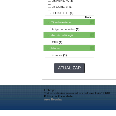
GNAGNE, M.
(1)
LE GUEN, V.
(1)
LEGNATE, H.
(1)
Mais...
Tipo do material
Artigo de periódico
(1)
Ano de publicação
1995
(1)
Idioma
Francês
(1)
Embrapa
Todos os direitos reservados, conforme Lei n° 9.610
Política de Privacidade
Área Restrita