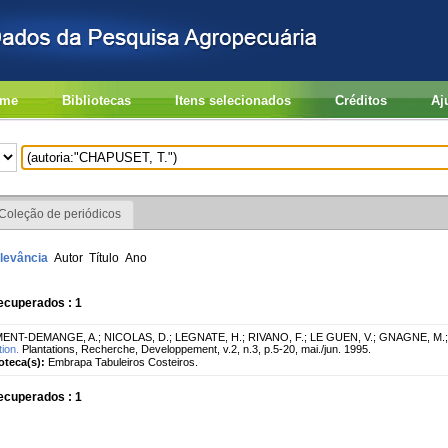
me
Bibliotecas
Itens selecionados
Créditos
Aj
Coleção de periódicos
levância
Autor
Título
Ano
ecuperados : 1
ENT-DEMANGE, A.
;
NICOLAS, D.
;
LEGNATE, H.
;
RIVANO, F.
;
LE GUEN, V.
;
GNAGNE, M.
tion.
Plantations, Recherche, Developpement, v.2, n.3, p.5-20, mai./jun. 1995.
ioteca(s):
Embrapa Tabuleiros Costeiros.
ecuperados : 1