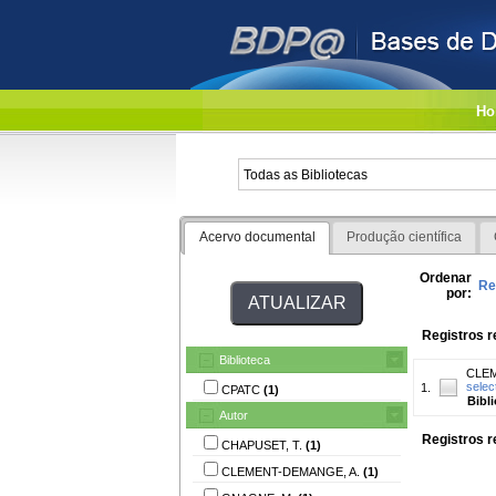
Ho
Acervo documental
Produção científica
Ordenar
Re
por:
Registros r
Biblioteca
CLEM
selec
1.
CPATC
(1)
Bibl
Autor
Registros r
CHAPUSET, T.
(1)
CLEMENT-DEMANGE, A.
(1)