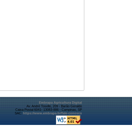
Embrapa Agricultura Digital
Av. André Tosello, 209 - Barão Geraldo
Caixa Postal 6041- 13083-886 - Campinas, SP
SAC:
https://www.embrapa.br/fale-conosco