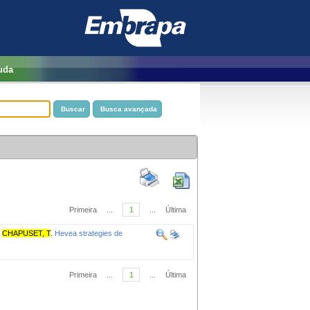
uda
Primeira
...
1
...
Última
;
CHAPUSET, T
.
Hevea strategies de
Primeira
...
1
...
Última