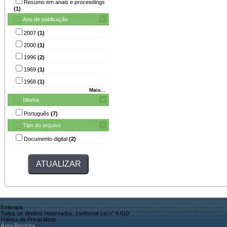
Resumo em anais e proceedings
(1)
Ano de publicação
2007
(1)
2000
(1)
1996
(2)
1969
(1)
1968
(1)
Mais...
Idioma
Português
(7)
Tipo do arquivo
Documento digital
(2)
Embrapa
Todos os direitos reservados, conforme Lei n° 9.610
Política de Privacidade
Área Restrita