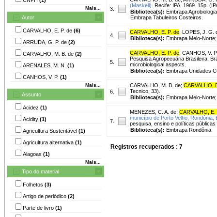
(Maskell).
Recife: IPA, 1969. 15p. (IP
Mais...
3.
Biblioteca(s):
Embrapa Agrobiologi
Autor
Embrapa Tabuleiros Costeiros.
CARVALHO, E. P. de
(6)
CARVALHO, E. P. de
;
LOPES, J. G. 
4.
Biblioteca(s):
Embrapa Meio-Norte;
ARRUDA, G. P. de
(2)
CARVALHO, E. P. de
;
CANHOS, V. P
CARVALHO, M. B. de
(2)
Pesquisa Agropecuária Brasileira, Bras
5.
microbiological aspects.
ARENALES, M. N.
(1)
Biblioteca(s):
Embrapa Unidades Ce
CANHOS, V. P.
(1)
Mais...
CARVALHO, M. B. de
;
CARVALHO, E.
Tecnico, 33).
6.
Assunto
Biblioteca(s):
Embrapa Meio-Norte;
Acidez
(1)
MENEZES, C. A. de
;
CARVALHO, E. 
município de Porto Velho, Rondônia, B
Acidity
(1)
7.
pesquisa, ensino e políticas pública
Biblioteca(s):
Embrapa Rondônia.
Agricultura Sustentável
(1)
Agricultura alternativa
(1)
Registros recuperados : 7
Alagoas
(1)
Mais...
Tipo do material
Folhetos
(3)
Artigo de periódico
(2)
Parte de livro
(1)