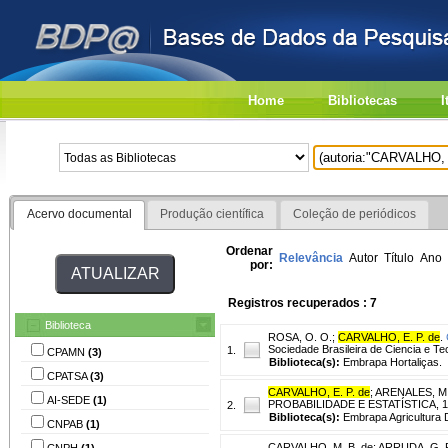
Home
Bibliotecas
I
Acervo documental
Produção científica
Coleção de periódicos
Ordenar
Relevância
Autor
Título
Ano
por:
Registros recuperados : 7
Biblioteca
ROSA, O. O.
;
CARVALHO, E. P. de
.
Sociedade Brasileira de Ciencia e Tec
1.
CPAMN
(3)
Biblioteca(s):
Embrapa Hortaliças.
CPATSA
(3)
CARVALHO, E. P. de
;
ARENALES, M.
AI-SEDE
(1)
PROBABILIDADE E ESTATÍSTICA, 12.
2.
Biblioteca(s):
Embrapa Agricultura Di
CNPAB
(1)
CARVALHO, M. B. de
;
ARRUDA, G. P
CNPH
(1)