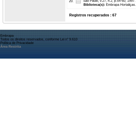
Sao Paulo, v.27, n.2, p.54-60, 1997.
20.
Biblioteca(s):
Embrapa Hortaliças.
Registros recuperados : 67
Embrapa
Todos os direitos reservados, conforme Lei n° 9.610
Política de Privacidade
Área Restrita