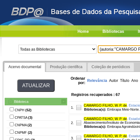
Home
Bibliotecas
I
Acervo documental
Produção científica
Coleção de periódicos
Ordenar
Relevância
Autor
Título
Ano
por:
Registros recuperados : 67
Biblioteca
CAMARGO FILHO, W. P. de
.
Estaci
1.
Biblioteca(s):
Embrapa Meio-Norte.
CNPH
(52)
CPATSA
(3)
CAMARGO FILHO, W. P. de
.
Estatís
Abastecimento/Instituto de Economia 
2.
CNPMA
(2)
Biblioteca(s):
Embrapa Agroindústria
CNPMF
(2)
CAMARGO FILHO, W. P. de
.
Estatis
3.
CPAF-RR
(2)
Biblioteca(s):
Embrapa Gado de Lei