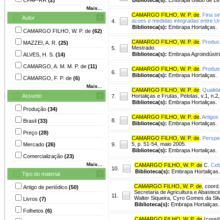
Mais...
CAMARGO FILHO, W. P. de
.
Fina si
Autor
acoes e medidas integradas entre Un
4.
Biblioteca(s):
Embrapa Hortaliças.
CAMARGO FILHO, W. P. de
(62)
CAMARGO FILHO, W. P. de
.
Produca
MAZZEI, A. R.
(25)
Mestrado.
5.
Biblioteca(s):
Embrapa Agroindústri
ALVES, H. S.
(14)
CAMARGO, A. M. M. P. de
(11)
CAMARGO FILHO, W. P. de
.
Produto
6.
Biblioteca(s):
Embrapa Hortaliças.
CAMARGO, F. P. de
(6)
Mais...
CAMARGO FILHO, W. P. de
.
Qualida
Assunto
Hortaliças e Frutas, Pelotas, v.1, n.2, 
7.
Biblioteca(s):
Embrapa Hortaliças.
Produção
(34)
CAMARGO FILHO, W. P. de
.
Artigos
8.
Brasil
(33)
Biblioteca(s):
Embrapa Hortaliças.
Preço
(28)
CAMARGO FILHO, W. P. de
.
Perspe
5, p. 51-54, maio 2005.
Mercado
(26)
9.
Biblioteca(s):
Embrapa Hortaliças.
Comercialização
(23)
Mais...
CAMARGO FILHO, W. P. de
C.
Cebo
10.
Biblioteca(s):
Embrapa Hortaliças.
Tipo do material
CAMARGO FILHO, W. P. de
, coord.
Artigo de periódico
(50)
Secretaria de Agricultura e Abastec
11.
Walter Siqueira, Cyro Gomes da Sil
Livros
(7)
Biblioteca(s):
Embrapa Hortaliças.
Folhetos
(6)
CAMARGO FILHO, W. P. de
(coord.