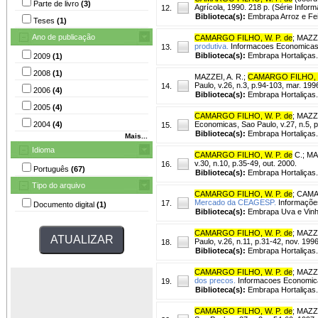
Parte de livro
(3)
Agrícola, 1990. 218 p. (Série Inform
12.
Biblioteca(s):
Embrapa Arroz e Fe
Teses
(1)
Ano de publicação
CAMARGO FILHO, W. P. de
;
MAZZE
produtiva.
Informacoes Economicas, S
13.
Biblioteca(s):
Embrapa Hortaliças.
2009
(1)
2008
(1)
MAZZEI, A. R.
;
CAMARGO FILHO, W
Paulo, v.26, n.3, p.94-103, mar. 199
14.
2006
(4)
Biblioteca(s):
Embrapa Hortaliças.
2005
(4)
CAMARGO FILHO, W. P. de
;
MAZZE
2004
(4)
Economicas, Sao Paulo, v.27, n.5, p
15.
Biblioteca(s):
Embrapa Hortaliças.
Mais...
Idioma
CAMARGO FILHO, W. P. de
C.
;
MAZ
v.30, n.10, p.35-49, out. 2000.
16.
Português
(67)
Biblioteca(s):
Embrapa Hortaliças.
Tipo do arquivo
CAMARGO FILHO, W. P. de
;
CAMAR
Mercado da CEAGESP.
Informações
17.
Documento digital
(1)
Biblioteca(s):
Embrapa Uva e Vinh
CAMARGO FILHO, W. P. de
;
MAZZE
Paulo, v.26, n.11, p.31-42, nov. 1996
18.
Biblioteca(s):
Embrapa Hortaliças.
CAMARGO FILHO, W. P. de
;
MAZZE
dos precos.
Informacoes Economicas
19.
Biblioteca(s):
Embrapa Hortaliças.
CAMARGO FILHO, W. P. de
;
MAZZE