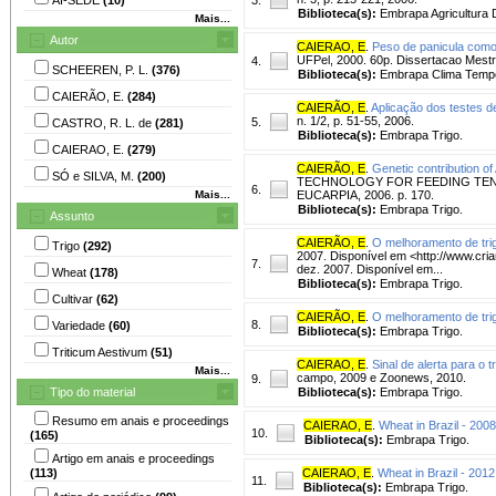
Biblioteca(s):
Embrapa Agricultura D
Mais...
Autor
CAIERAO, E
.
Peso de panicula como 
UFPel, 2000. 60p. Dissertacao Mest
4.
SCHEEREN, P. L.
(376)
Biblioteca(s):
Embrapa Clima Temp
CAIERÃO, E.
(284)
CAIERÃO, E
.
Aplicação dos testes 
n. 1/2, p. 51-55, 2006.
5.
CASTRO, R. L. de
(281)
Biblioteca(s):
Embrapa Trigo.
CAIERAO, E.
(279)
CAIERÃO, E
.
Genetic contribution of
SÓ e SILVA, M.
(200)
TECHNOLOGY FOR FEEDING TEN BILL
6.
Mais...
EUCARPIA, 2006. p. 170.
Biblioteca(s):
Embrapa Trigo.
Assunto
CAIERÃO, E
.
O melhoramento de tri
Trigo
(292)
2007. Disponível em <http://www.cria
7.
dez. 2007. Disponível em...
Wheat
(178)
Biblioteca(s):
Embrapa Trigo.
Cultivar
(62)
CAIERÃO, E
.
O melhoramento de tri
8.
Variedade
(60)
Biblioteca(s):
Embrapa Trigo.
Triticum Aestivum
(51)
CAIERAO, E
.
Sinal de alerta para o t
Mais...
campo, 2009 e Zoonews, 2010.
9.
Tipo do material
Biblioteca(s):
Embrapa Trigo.
Resumo em anais e proceedings
CAIERAO, E
.
Wheat in Brazil - 2008
10.
(165)
Biblioteca(s):
Embrapa Trigo.
Artigo em anais e proceedings
(113)
CAIERAO, E
.
Wheat in Brazil - 2012
11.
Biblioteca(s):
Embrapa Trigo.