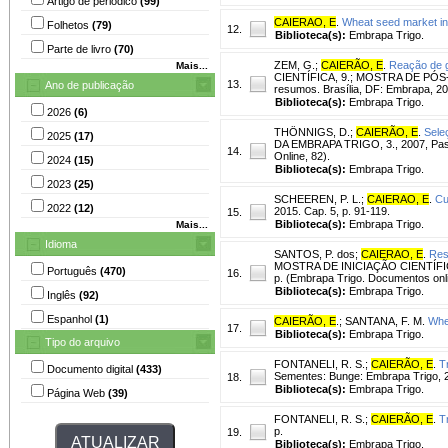
Artigo de periódico
(99)
CAIERAO, E
.
Wheat seed market in 
Folhetos
(79)
12.
Biblioteca(s):
Embrapa Trigo.
Parte de livro
(70)
ZEM, G.
;
CAIERÃO, E
.
Reação de g
Mais...
CIENTÍFICA, 9.; MOSTRA DE PÓS-G
13.
Ano de publicação
resumos. Brasília, DF: Embrapa, 20
Biblioteca(s):
Embrapa Trigo.
2026
(6)
THÖNNIGS, D.
;
CAIERÃO, E
.
Sele
2025
(17)
DA EMBRAPA TRIGO, 3., 2007, Pass
14.
Online, 82).
2024
(15)
Biblioteca(s):
Embrapa Trigo.
2023
(25)
SCHEEREN, P. L.
;
CAIERAO, E
.
Cu
2022
(12)
2015. Cap. 5, p. 91-119.
15.
Biblioteca(s):
Embrapa Trigo.
Mais...
Idioma
SANTOS, P. dos
;
CAIERAO, E
.
Res
MOSTRA DE INICIAÇÃO CIENTÍFICA 
Português
(470)
16.
p. (Embrapa Trigo. Documentos onli
Biblioteca(s):
Embrapa Trigo.
Inglês
(92)
Espanhol
(1)
CAIERÃO, E
.
;
SANTANA, F. M.
Whea
17.
Biblioteca(s):
Embrapa Trigo.
Tipo do arquivo
FONTANELI, R. S.
;
CAIERÃO, E
.
T
Documento digital
(433)
Sementes: Bunge: Embrapa Trigo, 20
18.
Biblioteca(s):
Embrapa Trigo.
Página Web
(39)
FONTANELI, R. S.
;
CAIERÃO, E
.
T
p.
19.
Biblioteca(s):
Embrapa Trigo.