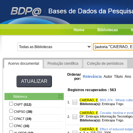
Home
Bibliotecas
I
Acervo documental
Produção científica
Coleção de periódicos
Ordenar
Relevância
Autor
Título
Ano
por:
Registros recuperados : 563
Biblioteca
CAIERAO, E
.
BRS 374 - Wheat cultiv
1.
Biblioteca(s):
Embrapa Trigo.
CNPT
(512)
CNPSO
(38)
CAIERÃO, E
.
Cevada: história e evo
DF: Embrapa Informação Tecnológica
2.
CPACT
(19)
Biblioteca(s):
Embrapa Trigo.
CPAC
(16)
CAIERÃO, E
.
Effect of induced lodgin
n. 3, p. 215-221, 2006.
AI-SEDE
(10)
3.