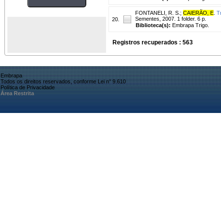
FONTANELI, R. S.
;
CAIERÃO, E
.
T
Sementes, 2007. 1 folder. 6 p.
20.
Biblioteca(s):
Embrapa Trigo.
Registros recuperados : 563
Embrapa
Todos os direitos reservados, conforme Lei n° 9.610
Política de Privacidade
Área Restrita