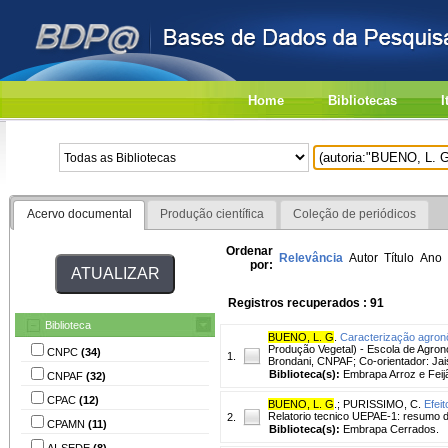
Home
Bibliotecas
I
Acervo documental
Produção científica
Coleção de periódicos
Ordenar
Relevância
Autor
Título
Ano
por:
Registros recuperados : 91
Biblioteca
BUENO, L. G
.
Caracterização agron
Produção Vegetal) - Escola de Agron
CNPC
(34)
1.
Brondani, CNPAF; Co-orientador: Jai
Biblioteca(s):
Embrapa Arroz e Feij
CNPAF
(32)
CPAC
(12)
BUENO, L. G
.
;
PURISSIMO, C.
Efei
Relatorio tecnico UEPAE-1: resumo d
2.
CPAMN
(11)
Biblioteca(s):
Embrapa Cerrados.
AI-SEDE
(8)