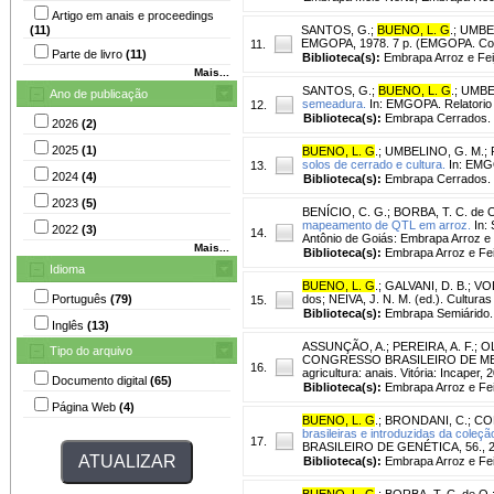
Artigo em anais e proceedings
(11)
SANTOS, G.
;
BUENO, L. G
.
;
UMBEL
EMGOPA, 1978. 7 p. (EMGOPA. Com
11.
Parte de livro
(11)
Biblioteca(s):
Embrapa Arroz e Fei
Mais...
SANTOS, G.
;
BUENO, L. G
.
;
UMBEL
Ano de publicação
semeadura.
In: EMGOPA. Relatorio 
12.
Biblioteca(s):
Embrapa Cerrados.
2026
(2)
2025
(1)
BUENO, L. G
.
;
UMBELINO, G. M.
;
solos de cerrado e cultura.
In: EMGO
13.
2024
(4)
Biblioteca(s):
Embrapa Cerrados.
2023
(5)
BENÍCIO, C. G.
;
BORBA, T. C. de 
mapeamento de QTL em arroz.
In:
2022
(3)
14.
Antônio de Goiás: Embrapa Arroz e 
Mais...
Biblioteca(s):
Embrapa Arroz e Fei
Idioma
BUENO, L. G
.
;
GALVANI, D. B.
;
VOL
Português
(79)
dos; NEIVA, J. N. M. (ed.). Cultura
15.
Biblioteca(s):
Embrapa Semiárido.
Inglês
(13)
ASSUNÇÃO, A.
;
PEREIRA, A. F.
;
OL
Tipo do arquivo
CONGRESSO BRASILEIRO DE MELHO
16.
agricultura: anais. Vitória: Incaper
Documento digital
(65)
Biblioteca(s):
Embrapa Arroz e Fei
Página Web
(4)
BUENO, L. G
.
;
BRONDANI, C.
;
COE
brasileiras e introduzidas da cole
17.
BRASILEIRO DE GENÉTICA, 56., 2010
Biblioteca(s):
Embrapa Arroz e Fei
BUENO, L. G
.
;
BORBA, T. C. de O.