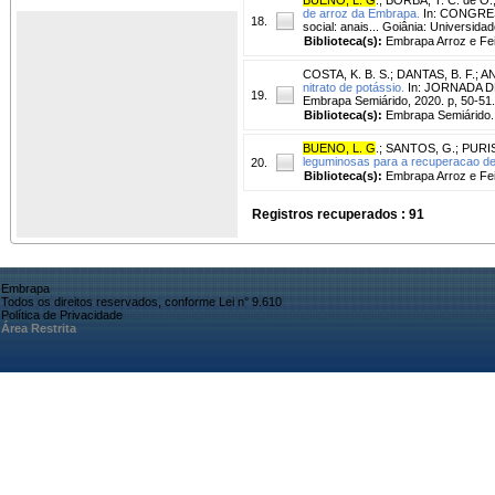
de arroz da Embrapa.
In: CONGRES
18.
social: anais... Goiânia: Universida
Biblioteca(s):
Embrapa Arroz e Fei
COSTA, K. B. S.
;
DANTAS, B. F.
;
AN
nitrato de potássio.
In: JORNADA DE 
19.
Embrapa Semiárido, 2020. p, 50-51
Biblioteca(s):
Embrapa Semiárido.
BUENO, L. G
.
;
SANTOS, G.
;
PURIS
leguminosas para a recuperacao de
20.
Biblioteca(s):
Embrapa Arroz e Fei
Registros recuperados : 91
Embrapa
Todos os direitos reservados, conforme Lei n° 9.610
Política de Privacidade
Área Restrita