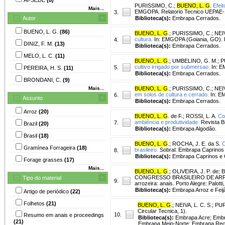
PURISSIMO, C.
;
BUENO, L. G
.
Efei
Mais...
EMGOPA. Relatorio Tecnico UEPAE-1:
3.
Autor
Biblioteca(s):
Embrapa Cerrados.
BUENO, L. G.
(86)
BUENO, L. G
.
;
PURISSIMO, C.
;
NEIV
cultura.
In: EMGOPA (Goiania, GO). Re
4.
DINIZ, F. M.
(13)
Biblioteca(s):
Embrapa Cerrados.
MELO, L. C.
(11)
BUENO, L. G
.
;
UMBELINO, G. M.
;
P
cultivo irrigado por submersao.
In: E
5.
PEREIRA, H. S.
(11)
Biblioteca(s):
Embrapa Cerrados.
BRONDANI, C.
(9)
Mais...
BUENO, L. G
.
;
PURISSIMO, C.
;
NEIV
em solos de cultura e cerrado.
In: EM
6.
Assunto
Biblioteca(s):
Embrapa Cerrados.
Arroz
(20)
BUENO, L. G
. de F.
;
ROSSI, L. A.
Co
ambiência e produtividade.
Revista Br
7.
Brazil
(20)
Biblioteca(s):
Embrapa Algodão.
Brasil
(18)
BUENO, L. G
.
;
ROCHA, J. E. da S.
C
Gramínea Forrageira
(18)
brasileiro.
Sobral: Embrapa Caprinos 
8.
Biblioteca(s):
Embrapa Caprinos e 
Forage grasses
(17)
Mais...
BUENO, L. G
.
;
OLIVEIRA, J. P. de
;
B
CONGRESSO BRASILEIRO DE ARROZ IRR
Tipo do material
9.
arrozeira: anais. Porto Alegre: Palot
Biblioteca(s):
Embrapa Arroz e Feij
Artigo de periódico
(22)
Folhetos
(21)
BUENO, L. G
.
;
NEIVA, L. C. S.
;
PUR
Circular Tecnica, 1).
10.
Resumo em anais e proceedings
Biblioteca(s):
Embrapa Acre; Embra
(21)
Embrapa Meio-Norte; Embrapa Recu