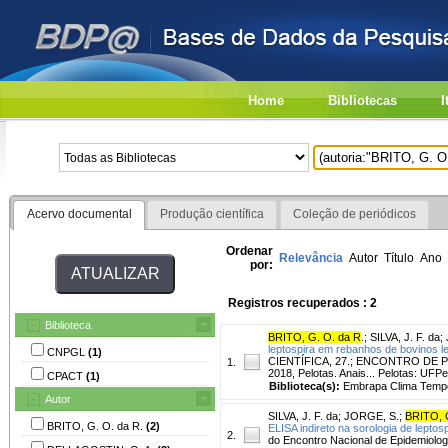
Home
Bibliotecas
I
Acervo documental
Produção científica
Coleção de periódicos
Ordenar
Relevância
Autor
Título
Ano
por:
Registros recuperados : 2
Biblioteca
BRITO, G. O. da R
.
;
SILVA, J. F. da
;
leptospira em rebanhos de bovinos le
CNPGL
(1)
CIENTÍFICA, 27.; ENCONTRO DE 
1.
2018, Pelotas. Anais... Pelotas: UFPe
CPACT
(1)
Biblioteca(s):
Embrapa Clima Temp
Autor
SILVA, J. F. da
;
JORGE, S.
;
BRITO, 
BRITO, G. O. da R.
(2)
ELISA indireto na sorologia de leptos
2.
do Encontro Nacional de Epidemiologia