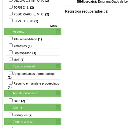
DELLAGOSTIN, O. A.
(2)
Biblioteca(s):
Embrapa Gado de Lei
JORGE, S.
(2)
Registros recuperados : 2
PEGORARO, L. M. C.
(2)
SILVA, J. F. da
(2)
Mais...
Assunto
Alta sensibilidade
(1)
Amostras
(1)
Leptospirose
(1)
MAT
(1)
Tipo do material
Artigo em anais e proceedings
(1)
Resumo em anais e proceedings
(1)
Ano de publicação
2018
(2)
Idioma
Português
(2)
Tipo do arquivo