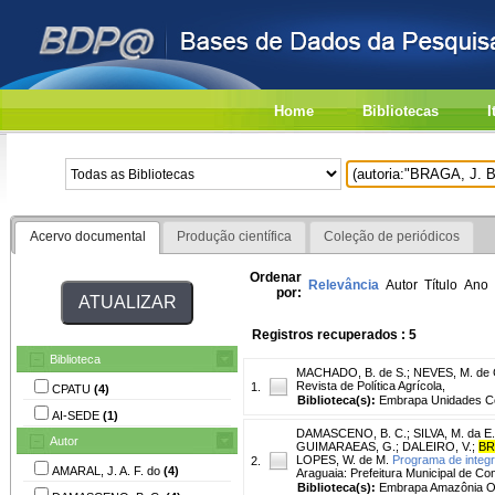
Home
Bibliotecas
I
Acervo documental
Produção científica
Coleção de periódicos
Ordenar
Relevância
Autor
Título
Ano
por:
Registros recuperados : 5
Biblioteca
MACHADO, B. de S.
;
NEVES, M. de 
Revista de Política Agrícola,
1.
CPATU
(4)
Biblioteca(s):
Embrapa Unidades Ce
AI-SEDE
(1)
DAMASCENO, B. C.
;
SILVA, M. da E.
Autor
GUIMARAEAS, G.
;
DALEIRO, V.
;
BR
LOPES, W. de M.
Programa de integr
2.
AMARAL, J. A. F. do
(4)
Araguaia: Prefeitura Municipal de Con
Biblioteca(s):
Embrapa Amazônia Or