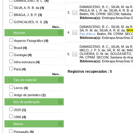
DAMASCENO, B. C.
(4)
DAMASCENO, B. C.
;
SILVA, M. da R
SILVA, A. R. B. da
(4)
PAULA, M. L. R. de
;
SILVA, A. R. B. d
3.
Belém, PA: CPRM: SECOM; Itaituba: Pre
BRAGA, J. B. P.
(3)
Biblioteca(s):
Embrapa Amazônia Or
GONCALVES, H. S.
(3)
DAMASCENO, B. C.
;
SILVA, M. da R
Mais...
SÁ, R. M. de
;
SILVA, A. R. B. da
;
BRA
4.
Assunto
Pau d'Arco.
Belém, PA: CPRM: SECOM; 
Biblioteca(s):
Embrapa Amazônia Or
Aspecto Fisiográfico
(4)
DAMASCENO, B. C.
;
SILVA, M. da R
Brasil
(4)
MELO, J. P. S. de
;
SÁ, R. M. de
;
MAC
OLIVEIRA, D. M. de
;
SOUZA NETO, I
5.
Geologia
(4)
PA: CPRM: SECOM; Santana do Araguai
Biblioteca(s):
Embrapa Amazônia Or
Infra-estrutura
(4)
Pará
(4)
Registros recuperados : 5
Mais...
Tipo do material
Livros
(4)
Artigo de periódico
(1)
Ano de publicação
2025
(1)
1996
(4)
Idioma
Português
(5)