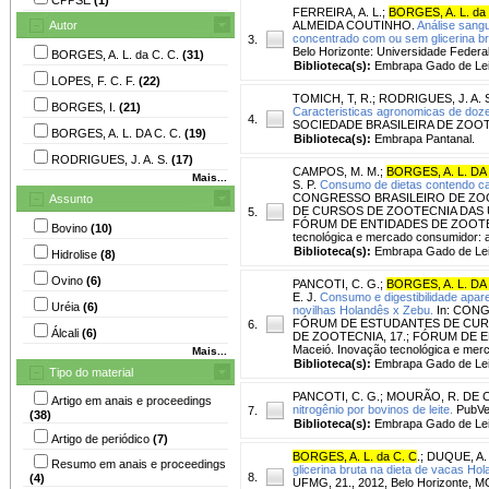
FERREIRA, A. L.
;
BORGES, A. L. da
Autor
ALMEIDA COUTINHO.
Análise sangu
concentrado com ou sem glicerina br
3.
Belo Horizonte: Universidade Federa
BORGES, A. L. da C. C.
(31)
Biblioteca(s):
Embrapa Gado de Lei
LOPES, F. C. F.
(22)
TOMICH, T, R.
;
RODRIGUES, J. A. 
BORGES, I.
(21)
Caracteristicas agronomicas de doz
4.
SOCIEDADE BRASILEIRA DE ZOOTECNIA
BORGES, A. L. DA C. C.
(19)
Biblioteca(s):
Embrapa Pantanal.
RODRIGUES, J. A. S.
(17)
CAMPOS, M. M.
;
BORGES, A. L. DA 
Mais...
S. P.
Consumo de dietas contendo ca
CONGRESSO BRASILEIRO DE ZOO
Assunto
DE CURSOS DE ZOOTECNIA DAS U
5.
FÓRUM DE ENTIDADES DE ZOOTECN
Bovino
(10)
tecnológica e mercado consumidor: an
Biblioteca(s):
Embrapa Gado de Lei
Hidrolise
(8)
Ovino
(6)
PANCOTI, C. G.
;
BORGES, A. L. DA 
E. J.
Consumo e digestibilidade apare
Uréia
(6)
novilhas Holandês x Zebu.
In: CONG
FÓRUM DE ESTUDANTES DE CURS
6.
Álcali
(6)
DE ZOOTECNIA, 17.; FÓRUM DE E
Maceió. Inovação tecnológica e merca
Mais...
Biblioteca(s):
Embrapa Gado de Lei
Tipo do material
PANCOTI, C. G.
;
MOURÃO, R. DE C
Artigo em anais e proceedings
nitrogênio por bovinos de leite.
PubVet,
7.
(38)
Biblioteca(s):
Embrapa Gado de Lei
Artigo de periódico
(7)
BORGES, A. L. da C. C
.
;
DUQUE, A. 
Resumo em anais e proceedings
glicerina bruta na dieta de vacas Hol
8.
(4)
UFMG, 21., 2012, Belo Horizonte, MG