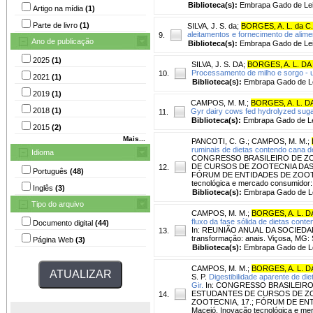
Biblioteca(s):
Embrapa Gado de Lei
Artigo na mídia
(1)
Parte de livro
(1)
SILVA, J. S. da
;
BORGES, A. L. da C
aleitamentos e fornecimento de alime
9.
Ano de publicação
Biblioteca(s):
Embrapa Gado de Lei
2025
(1)
SILVA, J. S. DA
;
BORGES, A. L. DA 
Processamento de milho e sorgo - u
10.
2021
(1)
Biblioteca(s):
Embrapa Gado de Le
2019
(1)
CAMPOS, M. M.
;
BORGES, A. L. DA
2018
(1)
Gyr dairy cows fed hydrolyzed sug
11.
Biblioteca(s):
Embrapa Gado de Le
2015
(2)
Mais...
PANCOTI, C. G.
;
CAMPOS, M. M.
;
ruminais de dietas contendo cana de
Idioma
CONGRESSO BRASILEIRO DE ZO
DE CURSOS DE ZOOTECNIA DAS 
12.
Português
(48)
FÓRUM DE ENTIDADES DE ZOOTEC
tecnológica e mercado consumidor: a
Inglês
(3)
Biblioteca(s):
Embrapa Gado de Le
Tipo do arquivo
CAMPOS, M. M.
;
BORGES, A. L. D
fluxo da fase sólida de dietas cont
Documento digital
(44)
In: REUNIÃO ANUAL DA SOCIEDADE 
13.
transformação: anais. Viçosa, MG: 
Página Web
(3)
Biblioteca(s):
Embrapa Gado de Le
CAMPOS, M. M.
;
BORGES, A. L. D
S. P.
Digestibilidade aparente de d
Gir.
In: CONGRESSO BRASILEIRO
ESTUDANTES DE CURSOS DE ZOO
14.
ZOOTECNIA, 17.; FÓRUM DE ENT
Maceió. Inovação tecnológica e mer