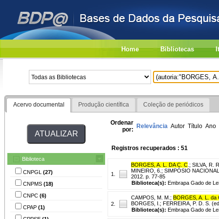
Home
Bibliotecas
I
Acervo documental
Produção científica
Coleção de periódicos
Ordenar
Relevância
Autor
Título
Ano
por:
Registros recuperados : 51
Biblioteca
BORGES, A. L. DA C. C
.
;
SILVA, R. R
MINEIRO, 6.; SIMPÓSIO NACIONAL SO
CNPGL
(27)
1.
2012. p. 77-85
Biblioteca(s):
Embrapa Gado de Lei
CNPMS
(18)
CNPC
(6)
CAMPOS, M. M.
;
BORGES, A. L. da 
BORGES, I.; FERREIRA, P. D. S. (ed.)
2.
CPAP
(1)
Biblioteca(s):
Embrapa Gado de Lei
CPPSE
(1)