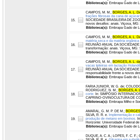
Biblioteca(s):
Embrapa Gado de Le
CAMPOS, M. M.
;
BORGES, A. L. D
frações fibrosas da cana de açúcar t
SOCIEDADE BRASILEIRA DE ZOOTECNI
15.
novos desafios: anais. Viçosa, MG: 
Biblioteca(s):
Embrapa Gado de Le
CAMPOS, M. M.
;
BORGES, A. L. D
matéria seca e da matéria orgânica 
REUNIÃO ANUAL DA SOCIEDADE BRA
16.
transformação: anais. Viçosa, MG: 
Biblioteca(s):
Embrapa Gado de Le
CAMPOS, M. M.
;
BORGES, A. L. da
vacas leiteiras em lactação Holand
REUNIÃO ANUAL DA SOCIEDADE BRA
17.
responsabilidade frente a novos des
Biblioteca(s):
Embrapa Gado de Le
FARIA JUNIOR, W. G. de
;
COLODO,
RODRIGUEZ, N. M.
;
BORGES, A. L
corte.
In: SIMPÓSIO INTERNACI
18.
CAPRINO-OVINOCULTURA DE CORTE,
Biblioteca(s):
Embrapa Milho e So
AMARAL, G. M. P. DE M.
;
BORGES, 
SILVA, R. R. e.
Implementação e cali
produção de metano em bovinos.
In
19.
Horizonte: Universidade Federal de
Biblioteca(s):
Embrapa Gado de Le
DUQUE, A. C. A.
;
LOPES, F. C. F.
;
SILVA, R. R. e.
Glicerina em substi