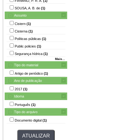
FIRMINO, P. R. A.
(1)
SOUSA, A. B. de
(1)
Assunto
Cistern
(1)
Cisterna
(1)
Políticas públicas
(1)
Public policies
(1)
Segurança hídrica
(1)
Mais...
Tipo do material
Artigo de periódico
(1)
Ano de publicação
2017
(1)
Idioma
Português
(1)
Tipo do arquivo
Documento digital
(1)