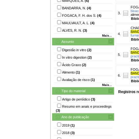
MARQUES, A.
(6)
FOGA
BANDARRA, N.
(4)
bioac
3.
alime
FOGACA, F. H. dos S.
(4)
Bibl
MAULVAULT, A. L.
(4)
CHAG
ALVES, R. N.
(3)
BAND
4.
furnie
Mais...
Bibl
Assunto
FOGA
Digestão in vitro
(2)
BAND
5.
pract
In vitro digestion
(2)
Bibl
Ácido Graxo
(2)
FOGA
Alimento
(1)
BAND
6.
pract
Avaliação de risco
(1)
Bibl
Mais...
Tipo do material
Registros r
Artigo de periódico
(3)
Resumo em anais e proceedings
(3)
Ano de publicação
2019
(1)
2018
(3)