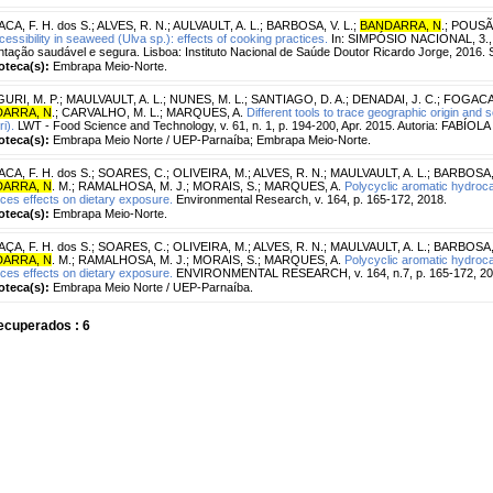
CA, F. H. dos S.
;
ALVES, R. N.
;
AULVAULT, A. L.
;
BARBOSA, V. L.
;
BANDARRA, N
.
;
POUSÃO
cessibility in seaweed (Ulva sp.): effects of cooking practices.
In: SIMPÓSIO NACIONAL, 3., 
ntação saudável e segura. Lisboa: Instituto Nacional de Saúde Doutor Ricardo Jorge, 2016.
ioteca(s):
Embrapa Meio-Norte.
URI, M. P.
;
MAULVAULT, A. L.
;
NUNES, M. L.
;
SANTIAGO, D. A.
;
DENADAI, J. C.
;
FOGACA,
ARRA, N
.
;
CARVALHO, M. L.
;
MARQUES, A.
Different tools to trace geographic origin and
ri).
LWT - Food Science and Technology, v. 61, n. 1, p. 194-200, Apr. 2015. Autoria: FAB
ioteca(s):
Embrapa Meio Norte / UEP-Parnaíba; Embrapa Meio-Norte.
CA, F. H. dos S.
;
SOARES, C.
;
OLIVEIRA, M.
;
ALVES, R. N.
;
MAULVAULT, A. L.
;
BARBOSA, 
ARRA, N
. M.
;
RAMALHOSA, M. J.
;
MORAIS, S.
;
MARQUES, A.
Polycyclic aromatic hydroca
ices effects on dietary exposure.
Environmental Research, v. 164, p. 165-172, 2018.
ioteca(s):
Embrapa Meio-Norte.
ÇA, F. H. dos S.
;
SOARES, C.
;
OLIVEIRA, M.
;
ALVES, R. N.
;
MAULVAULT, A. L.
;
BARBOSA, 
ARRA, N
. M.
;
RAMALHOSA, M. J.
;
MORAIS, S.
;
MARQUES, A.
Polycyclic aromatic hydrocar
ices effects on dietary exposure.
ENVIRONMENTAL RESEARCH, v. 164, n.7, p. 165-172, 201
ioteca(s):
Embrapa Meio Norte / UEP-Parnaíba.
ecuperados : 6