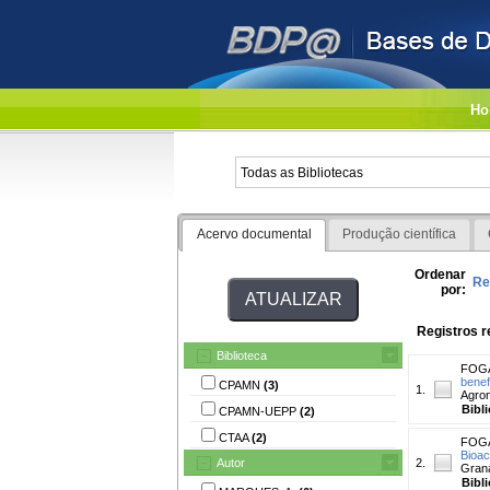
Ho
Acervo documental
Produção científica
Ordenar
Re
por:
Registros r
Biblioteca
FOGA
benef
CPAMN
(3)
1.
Agron
Bibl
CPAMN-UEPP
(2)
CTAA
(2)
FOGA
Bioac
Autor
2.
Grana
Bibl