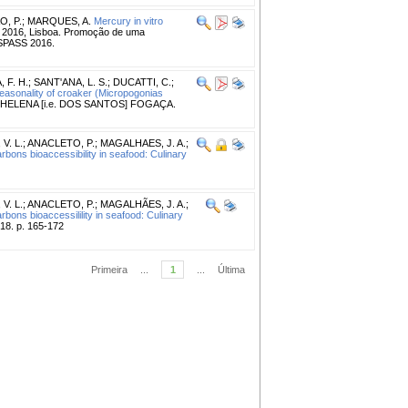
, P.
;
MARQUES, A.
Mercury in vitro
2016, Lisboa. Promoção de uma
 SPASS 2016.
 F. H.
;
SANT'ANA, L. S.
;
DUCATTI, C.
;
 seasonality of croaker (Micropogonias
ÍOLA HELENA [i.e. DOS SANTOS] FOGAÇA.
V. L.
;
ANACLETO, P.
;
MAGALHAES, J. A.
;
rbons bioaccessibility in seafood: Culinary
V. L.
;
ANACLETO, P.
;
MAGALHÃES, J. A.
;
bons bioaccessilility in seafood: Culinary
8. p. 165-172
Primeira
...
1
...
Última