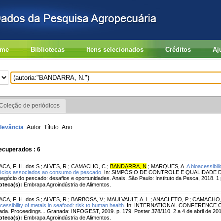
me
Bibliotecas
Itens selecionados
Créditos
Aj
Coleção de periódicos
levância
Autor
Título
Ano
ecuperados : 6
CA, F. H. dos S.
;
ALVES, R.
;
CAMACHO, C.
;
BANDARRA, N
.
;
MARQUES, A.
A bioacessibi
ícios associados ao consumo de pescado.
In: SIMPÓSIO DE CONTROLE E QUALIDADE DO 
egócio do pescado: desafios e oportunidades. Anais. São Paulo: Instituto da Pesca, 2018. 1
ioteca(s):
Embrapa Agroindústria de Alimentos.
CA, F. H. dos S.
;
ALVES, R.
;
BARBOSA, V.
;
MAULVAULT, A. L.
;
ANACLETO, P.
;
CAMACHO,
cessibility of metals in seafood: risk to human health.
In: INTERNATIONAL CONFERENCE ON
da. Proceedings... Granada: INFOGEST, 2019. p. 179. Poster 378/110. 2 a 4 de abril de 201
ioteca(s):
Embrapa Agroindústria de Alimentos.