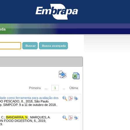
uda
Primeira
...
1
...
Última
lidade como ferramenta para avaliação dos
PESCADO, 8., 2018, São Paulo.
 p. SIMPCOP. 9 a 11 de outubro de 2018.
 C.
;
BANDARRA, N
.
;
MARQUES, A.
 FOOD DIGESTION, 6., 2019,
9.