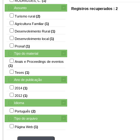
RODRIGUES, C.
(1)
Assunto
Registros recuperados : 2
Turismo rural
(2)
Agricultura Familiar
(1)
Desenvolvimento Rural
(1)
Desenvolvimento local
(1)
Pronaf
(1)
Tipo do material
Anais e Proceedings de eventos
(1)
Teses
(1)
Ano de publicação
2014
(1)
2012
(1)
Idioma
Português
(2)
Tipo do arquivo
Página Web
(1)