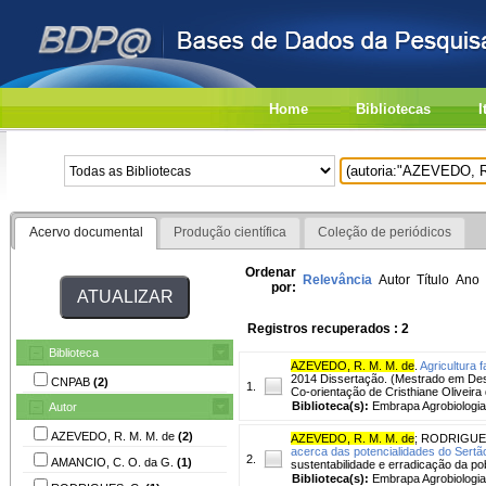
Home
Bibliotecas
I
Acervo documental
Produção científica
Coleção de periódicos
Ordenar
Relevância
Autor
Título
Ano
por:
Registros recuperados : 2
Biblioteca
AZEVEDO, R. M. M. de
.
Agricultura 
2014 Dissertação. (Mestrado em Desen
CNPAB
(2)
1.
Co-orientação de Cristhiane Oliveir
Biblioteca(s):
Embrapa Agrobiologia
Autor
AZEVEDO, R. M. M. de
(2)
AZEVEDO, R. M. M. de
;
RODRIGUES
acerca das potencialidades do Sertã
2.
AMANCIO, C. O. da G.
(1)
sustentabilidade e erradicação da p
Biblioteca(s):
Embrapa Agrobiologia