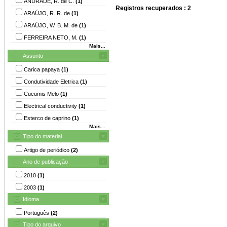
ANDRADE, R. de C.
(1)
Registros recuperados : 2
ARAÚJO, R. R. de
(1)
ARAÚJO, W. B. M. de
(1)
FERREIRA NETO, M.
(1)
Mais...
Assunto
Carica papaya
(1)
Condutividade Eletrica
(1)
Cucumis Melo
(1)
Electrical conductivity
(1)
Esterco de caprino
(1)
Mais...
Tipo do material
Artigo de periódico
(2)
Ano de publicação
2010
(1)
2003
(1)
Idioma
Português
(2)
Tipo do arquivo