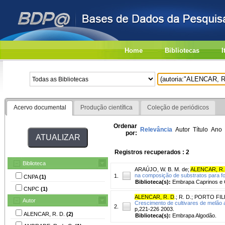
Home
Bibliotecas
I
Acervo documental
Produção científica
Coleção de periódicos
Ordenar
Relevância
Autor
Título
Ano
por:
Registros recuperados : 2
Biblioteca
ARAÚJO, W. B. M. de
;
ALENCAR, R.
na composição de substratos para 
1.
CNPA
(1)
Biblioteca(s):
Embrapa Caprinos e 
CNPC
(1)
ALENCAR, R. D
.
;
R. D.
;
PORTO FILH
Autor
Crescimento de cultivares de melão 
2.
p,221-226 2003.
ALENCAR, R. D.
(2)
Biblioteca(s):
Embrapa Algodão.