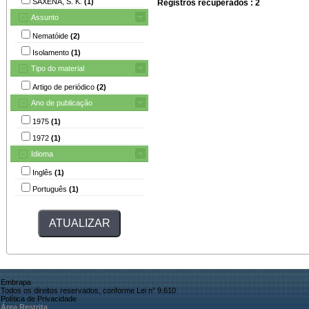
SAXENA, S. K.
(1)
Registros recuperados : 2
Assunto
Nematóide
(2)
Isolamento
(1)
Tipo do material
Artigo de periódico
(2)
Ano de publicação
1975
(1)
1972
(1)
Idioma
Inglês
(1)
Português
(1)
Embrapa
Todos os direitos reservados, conforme Lei n° 9.610
Política de Privacidade
Área Restrita