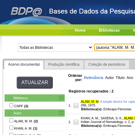
Home
Bibliotecas
I
Acervo documental
Produção científica
Coleção de periódicos
Ordenar
Relevância
Autor
Título
Ano
por:
Registros recuperados : 2
Biblioteca
ALAM, M. M
.
A simple device for rap
266, 1975.
1.
CNPF
(2)
Biblioteca(s):
Embrapa Florestas.
Autor
KHAN, A. M.
;
SAXENA, S. K.
;
ALAM, 
ALAM, M. M.
(2)
Indian Journal of Nematology, v. 2, p
2.
Biblioteca(s):
Embrapa Florestas.
KHAN, A. M.
(1)