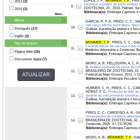
LOPES, J. F.
;
WOMMER, T. P
.
;
PIRE
2011
(2)
cordeiros oriundos de parto simples
9.
ZOOTECNIA, 20., 2010, Palmas. Sust
2010
(2)
Biblioteca(s):
Embrapa Caprinos e 
Mais...
Idioma
GARCIA, R. P. A.
;
PIRES, C. C.
;
SA
nas raças Merino Australiano, Ideal 
10.
Português
(17)
Goiânia. A produção animal e o foco
Biblioteca(s):
Embrapa Caprinos e
Inglês
(2)
WOMMER, T. P
.
;
PIRES, C. C.
;
GAL
Tipo do arquivo
Características da carcaça e dos c
11.
Medicina Veterinária e Zootecnia, Bel
Página Web
(10)
Biblioteca(s):
Embrapa Caprinos e
Documento digital
(7)
MORO, A. B.
;
PELLEGRIN, A. C. R.
D.
Análise sensorial da carne de co
BRASILEIRO DE ZOOTECNIA, 22., 201
12.
Federal de Mato Grosso, 2012. 1
Biblioteca(s):
Embrapa Pecuária S
HÜBNER, C. H.
;
PIRES, C. C.
;
CAR
HÖRST, F. G.
Produção de leite de
durante as seis primeiras semanas 
13.
Goiânia. A produção animal e o foco
Biblioteca(s):
Embrapa Caprinos e
PIRES, C. C.
;
CARDOSO, A. R.
;
GA
Desempenho de cordeiros alimentad
BRASILEIRA DE ZOOTECNIA, 42., 200
14.
Zootecnia, 2005. 4 f. CD ROM.
Biblioteca(s):
Embrapa Caprinos e
MORO, A. B.
;
WOMMER, T. P
.
;
GAL