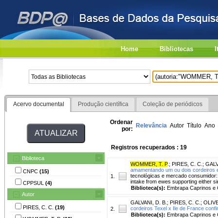
Home
Bibliotecas
I
Acervo documental
Produção científica
Coleção de periódicos
Ordenar
Relevância
Autor
Título
Ano
por:
Registros recuperados : 19
Biblioteca
WOMMER, T. P
.
;
PIRES, C. C.
;
GALV
amamentando um ou dois cordeiros 
CNPC
(15)
tecnológicas e mercado consumidor: 
1.
intake from ewes supporting either si
CPPSUL
(4)
Biblioteca(s):
Embrapa Caprinos e 
Autor
GALVANI, D. B.
;
PIRES, C. C.
;
OLIVE
PIRES, C. C.
(19)
cordeiros Texel x Ile de France con
2.
Biblioteca(s):
Embrapa Caprinos e 