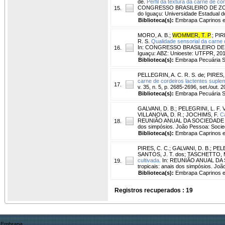
de.
Perfil da textura da carne de c
CONGRESSO BRASILEIRO DE ZOOTECNI
15.
do Iguaçu: Universidade Estadual
Biblioteca(s):
Embrapa Caprinos e
MORO, A. B.
;
WOMMER, T. P
.
;
PIR
R. S.
Qualidade sensorial da carne 
In: CONGRESSO BRASILEIRO DE ZOOT
16.
Iguaçu: ABZ: Unioeste: UTFPR, 20
Biblioteca(s):
Embrapa Pecuária S
PELLEGRIN, A. C. R. S. de
;
PIRES,
carne de cordeiros lactentes suple
17.
v. 35, n. 5, p. 2685-2696, set./out. 2
Biblioteca(s):
Embrapa Pecuária S
GALVANI, D. B.
;
PELEGRINI, L. F. V
VILLANOVA, D. R.
;
JOCHIMS, F.
Ca
REUNIÃO ANUAL DA SOCIEDADE BRA
18.
dos simpósios. João Pessoa: Socieda
Biblioteca(s):
Embrapa Caprinos e
PIRES, C. C.
;
GALVANI, D. B.
;
PELE
SANTOS, J. T. dos
;
TASCHETTO, M
cultivada.
In: REUNIÃO ANUAL DA S
19.
tropicais: anais dos simpósios. Joã
Biblioteca(s):
Embrapa Caprinos e
Registros recuperados : 19
Embrapa