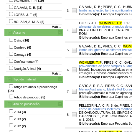
WOMMER, T. P.
(19)
GALVANI, D. B.
;
PIRES, C. C.
;
HÜBNE
GALVANI, D. B.
(11)
lambs as affected by the nutritional r
3.
Biblioteca(s):
Embrapa Caprinos e 
LOPES, J. F.
(6)
BOLZAN, A. M. S.
(5)
LOPES, J. F.
;
WOMMER, T. P
.
;
PIRE
alimentar de cordeiros oriundos de p
Mais...
BRASILEIRO DE ZOOTECNIA, 20., 2010
4.
Assunto
ROM.
Biblioteca(s):
Embrapa Caprinos e 
Ovino
(16)
GALVANI, D. B.
;
PIRES, C. C.
;
WOMM
Cordeiro
(6)
lambs slaughtered at different live we
5.
Biblioteca(s):
Embrapa Caprinos e 
Carcaça
(4)
Confinamento
(4)
WOMMER, T. P
.
;
PIRES, C. C.
;
GALV
provenientes de parto simples ou du
Nutrição Animal
(4)
Maceió. Inovações tecnológicas e me
6.
em inglês: Carcass characteristics of 
Mais...
Biblioteca(s):
Embrapa Caprinos e 
Tipo do material
GARCIA, R. P. A.
;
PIRES, C. C.
;
SAN
Artigo em anais e proceedings
Merino Australiano, Ideal e Poll Dorse
(14)
7.
produção animal e o foco no agronegó
Biblioteca(s):
Embrapa Caprinos e 
Artigo de periódico
(5)
Ano de publicação
PELLEGRIN, A. C. R. S. de
;
PIRES, C
carne de cordeiros lactentes mantid
2014
(3)
DE OVINOCULTURA, 15; SIMPÓSI
8.
CAPRINOS, 3., 2011, Pato Branco. An
2013
(2)
n. 1, 2012.
Biblioteca(s):
Embrapa Pecuária Su
2012
(2)