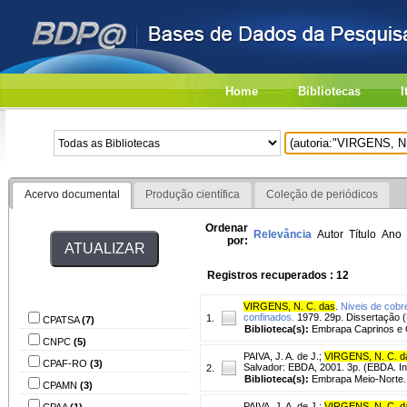
Home
Bibliotecas
I
Acervo documental
Produção científica
Coleção de periódicos
Ordenar
Relevância
Autor
Título
Ano
por:
Registros recuperados : 12
Biblioteca
VIRGENS, N. C. das
.
Niveis de cobr
confinados.
1979. 29p. Dissertação (
1.
CPATSA
(7)
Biblioteca(s):
Embrapa Caprinos e 
CNPC
(5)
PAIVA, J. A. de J.
;
VIRGENS, N. C. d
CPAF-RO
(3)
Salvador: EBDA, 2001. 3p. (EBDA. In
2.
Biblioteca(s):
Embrapa Meio-Norte.
CPAMN
(3)
PAIVA, J. A. de J.
;
VIRGENS, N. C. d
CPAA
(1)