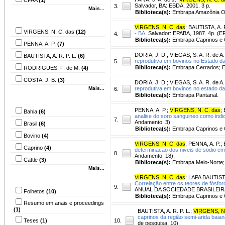
Salvador, BA: EBDA, 2001. 3 p.
3.
Mais...
Biblioteca(s):
Embrapa Amazônia Oc
Autor
VIRGENS, N. C. das
;
BAUTISTA, A. R
VIRGENS, N. C. das
(12)
- BA.
Salvador: EPABA, 1987. 4p. (E
4.
Biblioteca(s):
Embrapa Caprinos e 
PENNA, A. P.
(7)
DORIA, J. D.
;
VIEGAS, S. A. R. de A.
BAUTISTA, A. R. P. L.
(6)
reprodutiva em bovinos no Estado da
5.
Biblioteca(s):
Embrapa Cerrados; E
RODRIGUES, F. de M.
(4)
COSTA, J. B.
(3)
DORIA, J. D.
;
VIEGAS, S. A. R. de A.
Mais...
reprodutiva em bovinos no estado da
6.
Biblioteca(s):
Embrapa Pantanal.
Assunto
PENNA, A. P.
;
VIRGENS, N. C. das
;
Bahia
(6)
analise do soro sanguineo como indic
7.
Andamento, 3)
Brasil
(6)
Biblioteca(s):
Embrapa Caprinos e 
Bovino
(4)
VIRGENS, N. C. das
;
PENNA, A. P.
;
Caprino
(4)
determinacao dos niveis de sodio em
8.
Andamento, 18).
Cattle
(3)
Biblioteca(s):
Embrapa Meio-Norte;
Mais...
VIRGENS, N. C. das
;
LAPA BAUTISTA
Tipo do material
Correlação entre os teores de fósfor
9.
ANUAL DA SOCIEDADE BRASILEIRA DE 
Folhetos
(10)
Biblioteca(s):
Embrapa Caprinos e 
Resumo em anais e proceedings
(1)
BAUTISTA, A. R. P. L.
;
VIRGENS, N.
caprinos da região semi-árida baia
Teses
(1)
10.
de pesquisa, 10).