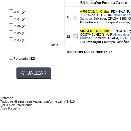
Biblioteca(s):
Embrapa Caprinos e
Ano de publicação
VIRGENS, N. C. das
;
PENNA, A. P.
2001
(2)
P.
;
SOUZA, C. L. A. de.
Niveis de fo
11.
Barbosa.
Salvador: EPABA, 1986. 0
1987
(2)
Biblioteca(s):
Embrapa Rondônia; 
1986
(2)
VIRGENS, N. C. das
;
PENNA, A. P.
1985
(1)
COSTA JUNIOR, M. P.
Niveis de zi
12.
Barbosa.
Salvador: EPABA, 1986. 5
1983
(1)
Biblioteca(s):
Embrapa Rondônia; 
Mais...
Idioma
Registros recuperados : 12
Português
(12)
Embrapa
Todos os direitos reservados, conforme Lei n° 9.610
Política de Privacidade
Área Restrita