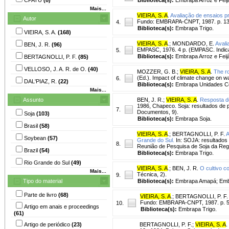
Mais...
VIEIRA, S. A
.
Avaliação de ensaios pr
Autor
Fundo: EMBRAPA-CNPT, 1987. p. 13-3
4.
Biblioteca(s):
Embrapa Trigo.
VIEIRA, S. A.
(168)
VIEIRA, S. A
.
;
MONDARDO, E.
Avali
BEN, J. R.
(96)
EMPASC, 1976. 4 p. (EMPASC. Indica
5.
Biblioteca(s):
Embrapa Arroz e Feij
BERTAGNOLLI, P. F.
(85)
VELLOSO, J. A. R. de O.
(40)
MOZZER, G. B.
;
VIEIRA, S. A
.
The ro
(Ed.). Impact of climate change on w
6.
DAL'PIAZ, R.
(22)
Biblioteca(s):
Embrapa Unidades Ce
Mais...
Assunto
BEN, J. R.
;
VIEIRA, S. A
.
Resposta de
1986, Chapeco. Soja: resultados d
7.
Documentos, 9).
Soja
(103)
Biblioteca(s):
Embrapa Soja.
Brasil
(58)
VIEIRA, S. A
.
;
BERTAGNOLLI, P. F.
A
Soybean
(57)
Grande do Sul.
In: SOJA: resultados
8.
Reunião de Pesquisa de Soja da Regiã
Brazil
(54)
Biblioteca(s):
Embrapa Trigo.
Rio Grande do Sul
(49)
VIEIRA, S. A
.
;
BEN, J. R.
O cultivo c
Mais...
Técnica, 2).
9.
Tipo do material
Biblioteca(s):
Embrapa Amapá; Embr
Parte de livro
(68)
VIEIRA, S. A
.
;
BERTAGNOLLI, P. F.
Fundo: EMBRAPA-CNPT, 1987. p. 51-
10.
Artigo em anais e proceedings
Biblioteca(s):
Embrapa Trigo.
(61)
Artigo de periódico
(23)
BERTAGNOLLI, P. F.
;
VIEIRA, S. A
.