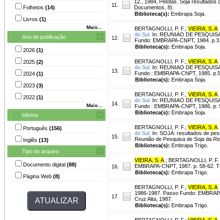
12., 1984, Pelotas. Soja resulta
11.
Folhetos
(14)
Documentos, 8).
Biblioteca(s):
Embrapa Soja.
Livros
(1)
Mais...
BERTAGNOLLI, P. F.
;
VIEIRA, S. A
.
do Sul.
In: REUNIAO DE PESQUISA D
Ano de publicação
12.
Fundo: EMBRAPA-CNPT, 1984. p.3
Biblioteca(s):
Embrapa Soja.
2026
(1)
BERTAGNOLLI, P. F.
;
VIEIRA, S. A
.
2025
(2)
do Sul.
In: REUNIAO DE PESQUISA DE
13.
Fundo : EMBRAPA-CNPT, 1985. p.
2024
(1)
Biblioteca(s):
Embrapa Soja.
2023
(3)
BERTAGNOLLI, P. F.
;
VIEIRA, S. A
.
2022
(1)
do Sul.
In: REUNIAO DE PESQUISA D
14.
Mais...
Fundo : EMBRAPA-CNPT, 1986. p. 
Biblioteca(s):
Embrapa Soja.
Idioma
BERTAGNOLLI, P. F.
;
VIEIRA, S. A
.
Português
(156)
do Sul.
In: SOJA: resultados de pe
15.
Reunião de Pesquisa de Soja da Reg
Inglês
(13)
Biblioteca(s):
Embrapa Trigo.
Tipo do arquivo
VIEIRA, S. A
.
;
BERTAGNOLLI, P. F.
Documento digital
(88)
EMBRAPA-CNPT, 1987. p. 58-62. Tra
16.
Biblioteca(s):
Embrapa Trigo.
Página Web
(8)
BERTAGNOLLI, P. F.
;
VIEIRA, S. A
.
1986-1987. Passo Fundo: EMBRAPA-
17.
Cruz Alta, 1987.
Biblioteca(s):
Embrapa Trigo.
BERTAGNOLLI, P. F.
;
VIEIRA, S. A
.