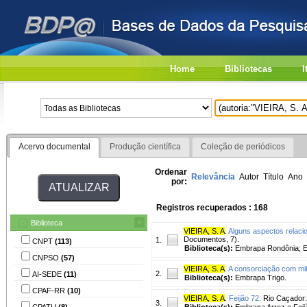
Home
Bibliotecas
I
Acervo documental
Produção científica
Coleção de periódicos
Ordenar
Relevância
Autor
Título
Ano
por:
Registros recuperados : 168
Biblioteca
VIEIRA, S. A
.
Alguns aspectos relaci
Documentos, 7).
1.
CNPT
(113)
Biblioteca(s):
Embrapa Rondônia; E
CNPSO
(57)
VIEIRA, S. A
.
A consorciação com mil
2.
AI-SEDE
(11)
Biblioteca(s):
Embrapa Trigo.
CPAF-RR
(10)
VIEIRA, S. A
.
Feijão 72.
Rio Caçador: 
3.
CPATU
(8)
Biblioteca(s):
Embrapa Arroz e Feij