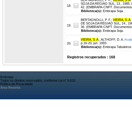
SOJA DA REGIAO SUL, 13., 1985, P
18.
42. (EMBRAPA-CNPT. Documentos,
Biblioteca(s):
Embrapa Soja.
BERTAGNOLLI, P. F.
;
VIEIRA, S. A
.
DE SOJA DA REGIAO SUL, 14., 1986
19.
36. (EMBRAPA-CNPT. Documentos,
Biblioteca(s):
Embrapa Soja.
VIEIRA, S. A
.
;
ALTHOFF, D. A.
Avali
p.16-20, jun. 1993.
20.
Biblioteca(s):
Embrapa Tabuleiros 
Registros recuperados : 168
Embrapa
Todos os direitos reservados, conforme Lei n° 9.610
Política de Privacidade
Área Restrita