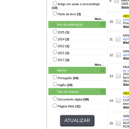
AMERI
9.
2009
Artigo em anais e proceedings
Bibl
(10)
Parte de livro
(3)
VIEI
Mais...
simb
10.
Proc
Ano de publicação
Bib
2025
(1)
SAN
agre
2024
(2)
11.
Bib
2022
(1)
SAN
2021
(1)
agre
12.
Bib
2017
(2)
Mais...
PRA
Idioma
de o
2010
13.
faze
Português
(54)
Sil
Bib
Inglês
(24)
Tipo do arquivo
VIEI
a co
Documento digital
(58)
CON
14.
inte
Página Web
(11)
Bib
SAN
pote
AGR
15.
RO