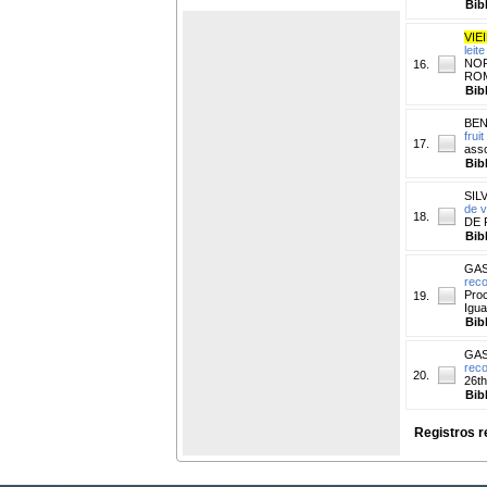
Bib
VIEI
leit
NOR
16.
RO
Bib
BEN
frui
17.
asso
Bib
SILV
de 
18.
DE P
Bib
GAS
reco
Proc
19.
Igua
Bib
GAS
reco
20.
26th
Bib
Registros r