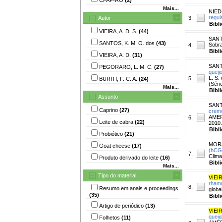
Mais...
NIEDE
regul
Autor
3.
Bibl
VIEIRA, A. D. S.
(44)
SANT
SANTOS, K. M. O. dos
(43)
Sobra
4.
Bibl
VIEIRA, A. D.
(31)
SANT
PEGORARO, L. M. C.
(27)
queij
L. S.
5.
BURITI, F. C. A.
(24)
(Séri
Mais...
Bibl
Assunto
SANT
Caprino
(27)
cremo
AMERI
6.
Leite de cabra
(22)
2010.
Bibl
Probiótico
(21)
MORA
Goat cheese
(17)
(hCG)
7.
Clima
Produto derivado do leite
(16)
Bibl
Mais...
Tipo do material
VIEIR
rhamn
8.
Resumo em anais e proceedings
globa
(35)
Bibl
Artigo de periódico
(13)
VIEIR
queij
Folhetos
(11)