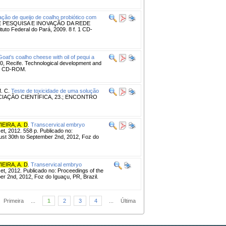
ação de queijo de coalho probiótico com
 PESQUISA E INOVAÇÃO DA REDE
 Federal do Pará, 2009. 8 f. 1 CD-
Goat's coalho cheese with oil of pequi a
ecife. Technological development and
. 1 CD-ROM.
. C.
Teste de toxicidade de uma solução
CIAÇÃO CIENTÍFICA, 23.; ENCONTRO
IEIRA, A. D
.
Transcervical embryo
/set, 2012. 558 p. Publicado no:
ust 30th to September 2nd, 2012, Foz do
IEIRA, A. D
.
Transervical embryo
/set, 2012. Publicado no: Proceedings of the
er 2nd, 2012, Foz do Iguaçu, PR, Brazil.
Primeira
...
1
2
3
4
...
Última