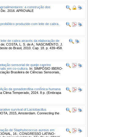
agroalimentares: a construção dos
3, Dic. 2016. APROVALE
 probiótico produzido com leite de cabra.
leite de cabra através da elaboração de
. de; COSTA, L. S. de A.; NASCIMENTO, J.
deste do Brasil, 2010. Cap. 18. p. 439-458.
eitação sensorial de queijo caprino
alis em co-cultura.
In: SIMPÓSIO IBERO-
ção Brasileira de Ciências Sensoriais,
Ação da gonadotrofina coriônica humana
a Clima Temperado, 2024. 8 p. (Embrapa
rative survival of Lactobacillus
OTA, 2015, Amsterdam. Connecting the
nação de Staphylococcus aureus em
IONAL, 16.; CONGRESSO LATINO-