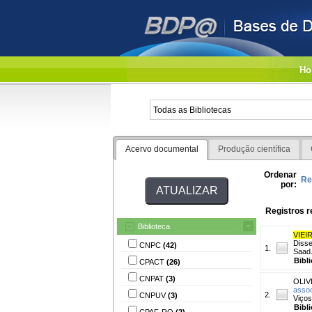
Ho
Acervo documental
Produção científica
Ordenar
Re
por:
Registros r
Biblioteca
VIEIR
Disse
CNPC
(42)
1.
Saad
Bibl
CPACT
(26)
CNPAT
(3)
OLIV
assoc
2.
CNPUV
(3)
Viços
Bibl
CPAF-RO
(2)