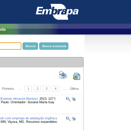
uda
Primeira
...
1
2
3
4
...
Última
 (Euterpe oleracea Martius).
2013. 127 f.
 Paulo. Orientador: Susana Marta Isay
e solo com emprego de adubação orgânica
5, Viçosa, MG. Resumos expandidos.