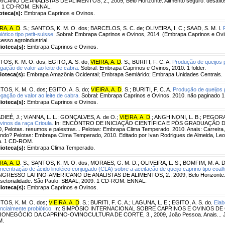
CANO DE ANALISTAS DE ALIMENTOS, 2., 2009, Belo Horizonte. Alimento seguro: desafios d
. 1 CD-ROM. ENNAL.
ioteca(s):
Embrapa Caprinos e Ovinos.
RA, A. D
. S.
;
SANTOS, K. M. O. dos
;
BARCELOS, S. C. de
;
OLIVEIRA, I. C.
;
SAAD, S. M. I.
iótico tipo petit-suisse.
Sobral: Embrapa Caprinos e Ovinos, 2014. (Embrapa Caprinos e Ovin
esso agroindustrial.
lioteca(s):
Embrapa Caprinos e Ovinos.
TOS, K. M. O. dos
;
EGITO, A. S. do
;
VIEIRA, A. D
. S.
;
BURITI, F. C. A.
Produção de queijos p
gação de valor ao leite de cabra.
Sobral: Embrapa Caprinos e Ovinos, 2010. 1 folder.
lioteca(s):
Embrapa Amazônia Ocidental; Embrapa Semiárido; Embrapa Unidades Centrais.
TOS, K. M. O. dos
;
EGITO, A. S. do
;
VIEIRA, A. D
. S.
;
BURITI, F. C. A.
Produção de queijos p
gação de valor ao leite de cabra.
Sobral: Embrapa Caprinos e Ovinos, 2010. não paginado 1 
lioteca(s):
Embrapa Caprinos e Ovinos.
DIEÉ, J.
;
VIANNA, L. L.
;
GONÇALVES, A. de O.
;
VIEIRA, A. D
.
;
ANGHINONI, L. B.
;
PEGORAR
vinos da raça Crioula.
In: ENCONTRO DE INICIAÇÃO CIENTÍFICA E PÓS GRADUAÇÃO D
, Pelotas. resumos e palestras... Pelotas: Embrapa Clima Temperado, 2010. Anais: Carreira,
ndo? Pelotas: Embrapa Clima Temperado, 2010. Editado por Ivan Rodrigues de Almeida, Leon
va. 1 CD-ROM.
lioteca(s):
Embrapa Clima Temperado.
RA, A. D
. S.
;
SANTOS, K. M. O. dos
;
MORAES, G. M. D.
;
OLIVEIRA, L. S.
;
BOMFIM, M. A. D
ncentração de ácido linoléico conjugado (CLA) sobre a aceitação de queijo caprino tipo coal
GRESSO LATINO-AMERICANO DE ANALISTAS DE ALIMENTOS, 2., 2009, Belo Horizonte. Al
rsetorialidade. São Paulo: SBAAL, 2009. 1 CD-ROM. ENNAL.
lioteca(s):
Embrapa Caprinos e Ovinos.
TOS, K. M. O. dos
;
VIEIRA, A. D
. S.
;
BURITI, F. C. A.
;
LAGUNA, L. E.
;
EGITO, A. S. do.
Elab
ncialmente probiótico.
In: SIMPÓSIO INTERNACIONAL SOBRE CAPRINOS E OVINOS DE 
ONEGÓCIO DA CAPRINO-OVINOCULTURA DE CORTE, 3., 2009, João Pessoa. Anais... Joã
M.