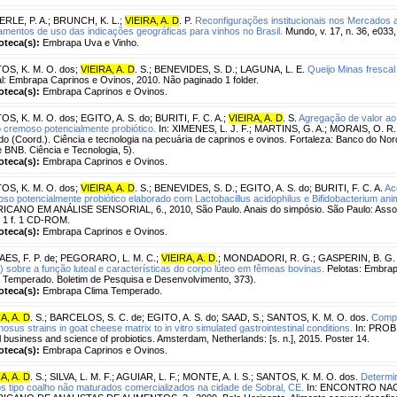
RLE, P. A.
;
BRUNCH, K. L.
;
VIEIRA, A. D
. P.
Reconfigurações institucionais nos Mercados 
amentos de uso das indicações geográficas para vinhos no Brasil.
Mundo, v. 17, n. 36, e03
ioteca(s):
Embrapa Uva e Vinho.
OS, K. M. O. dos
;
VIEIRA, A. D
. S.
;
BENEVIDES, S. D.
;
LAGUNA, L. E.
Queijo Minas frescal
l: Embrapa Caprinos e Ovinos, 2010. Não paginado 1 folder.
ioteca(s):
Embrapa Caprinos e Ovinos.
OS, K. M. O. dos
;
EGITO, A. S. do
;
BURITI, F. C. A.
;
VIEIRA, A. D
. S.
Agregação de valor ao 
o cremoso potencialmente probiótico.
In: XIMENES, L. J. F.; MARTINS, G. A.; MORAIS, O. R
 do (Coord.). Ciência e tecnologia na pecuária de caprinos e ovinos. Fortaleza: Banco do Nor
e BNB. Ciência e Tecnologia, 5).
ioteca(s):
Embrapa Caprinos e Ovinos.
OS, K. M. O. dos
;
VIEIRA, A. D
. S.
;
BENEVIDES, S. D.
;
EGITO, A. S. do
;
BURITI, F. C. A.
Ac
so potencialmente probiótico elaborado com Lactobacillus acidophilus e Bifidobacterium anim
CANO EM ANÁLISE SENSORIAL, 6., 2010, São Paulo. Anais do simpósio. São Paulo: Associa
 1 f. 1 CD-ROM.
ioteca(s):
Embrapa Caprinos e Ovinos.
ES, F. P. de
;
PEGORARO, L. M. C.
;
VIEIRA, A. D
.
;
MONDADORI, R. G.
;
GASPERIN, B. G.
 sobre a função luteal e características do corpo lúteo em fêmeas bovinas.
Pelotas: Embrap
 Temperado. Boletim de Pesquisa e Desenvolvimento, 373).
ioteca(s):
Embrapa Clima Temperado.
A, A. D
. S.
;
BARCELOS, S. C. de
;
EGITO, A. S. do
;
SAAD, S.
;
SANTOS, K. M. O. dos.
Compa
osus strains in goat cheese matrix to in vitro simulated gastrointestinal conditions.
In: PROBI
l business and science of probiotics. Amsterdam, Netherlands: [s. n.], 2015. Poster 14.
ioteca(s):
Embrapa Caprinos e Ovinos.
A, A. D
. S.
;
SILVA, L. M. F.
;
AGUIAR, L. F.
;
MONTE, A. I. S.
;
SANTOS, K. M. O. dos.
Determi
os tipo coalho não maturados comercializados na cidade de Sobral, CE.
In: ENCONTRO NAC