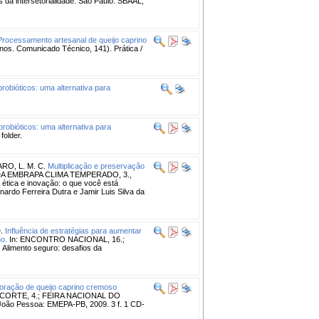
a intersetorialidade. São Paulo: SBAAL,
Processamento artesanal de queijo caprino
os. Comunicado Técnico, 141). Prática /
robióticos: uma alternativa para
robióticos: uma alternativa para
folder.
O, L. M. C.
Multiplicação e preservação
A EMBRAPA CLIMA TEMPERADO, 3.,
 ética e inovação: o que você está
ardo Ferreira Dutra e Jamir Luis Silva da
.
Influência de estratégias para aumentar
ho.
In: ENCONTRO NACIONAL, 16.;
imento seguro: desafios da
oração de queijo caprino cremoso
CORTE, 4.; FEIRA NACIONAL DO
o Pessoa: EMEPA-PB, 2009. 3 f. 1 CD-