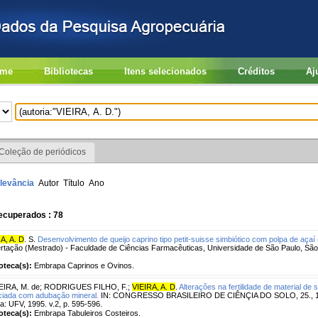
me
Bibliotecas
Itens selecionados
Créditos
Aj
Coleção de periódicos
levância
Autor
Título
Ano
ecuperados : 78
A, A. D
. S.
Desenvolvimento de queijo caprino tipo petit-suisse simbiótico com polpa de açaí
rtação (Mestrado) - Faculdade de Ciências Farmacêuticas, Universidade de São Paulo, São
.
ioteca(s):
Embrapa Caprinos e Ovinos.
EIRA, M. de
;
RODRIGUES FILHO, F.
;
VIEIRA, A. D
.
Alterações na fertilidade de material d
iada com adubação mineral.
IN: CONGRESSO BRASILEIRO DE CIÊNÇIA DO SOLO, 25., 199
a: UFV, 1995. v.2, p. 595-596.
ioteca(s):
Embrapa Tabuleiros Costeiros.