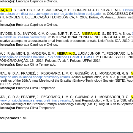
lioteca(s):
Embrapa Caprinos e Ovinos.
RA, A. D
. S.
;
SANTOS, K. M. O. dos
;
PAIVA, D. O.
;
BOMFIM, M. A. D.
;
SILVA, L. M. F.
Elabor
e de cabras em dieta para aumento do teor de ácido linoléico conjugado.
In: CONGRESSO DE
TE NORDESTE DE EDUCAÇÃO TECNOLÓGICA, 4., 2009, Belém, PA. Anais... Belém: Instituto
M.
lioteca(s):
Embrapa Caprinos e Ovinos.
EVIDES, S. D.
;
SANTOS, K. M. O. dos
;
BURITI, F. C. A.
;
VIEIRA, A. D
. S.
;
EGITO, A. S. do.
t available in Brazilian biodiversity.
In: INTERNATIONAL CONFERENCE ON GOATS, 10., 2010, R
ciative attempts to a sustainable small livestock production: annals. Little Rock: IGA, 2010
lioteca(s):
Embrapa Caprinos e Ovinos.
A, J. F. da
;
MION, B.
;
MADEIRA, E. M.
;
VIEIRA, A. D
.
;
LUCIA JUNIOR, T.
;
PEGORARO, L. M
vitrificação de embriões bovinos (PIV) contendo EGMME E DMSO.
In: CONGRESSO DE INI
ÓS-GRADUAÇÃO, 16., 2014, Pelotas. [Anais.]. Pelotas: UFPel, 2014.
lioteca(s):
Embrapa Clima Temperado.
TAL, G. D. A.
;
PRADIEÉ, J.
;
PEGORARO, L. M. C.
;
GUSMÃO, A. L.
;
MONDADORI, R. G.
;
V
very on crioula lanada sheep: preliminary results.
Animal Reproduction, v. 9. n. 3. p. 558, jul
eedings of the 26th Annual Meeting of the Brazilian Embryo Technology Society (SBTE), Aug
çu, PR, Brazil.
lioteca(s):
Embrapa Clima Temperado.
TAL, G. D. A.
;
PRADIEÉ, J.
;
PEGORARO, L. M. C.
;
GUSMÃO, A. L.
;
MONDADORI, R. G.
;
V
very on crioula lanada sheep: preliminary results.
Animal Reproduction, v. 9. n. 3. p. 558, jul
 Annual Meeting of the Brazilian Embryo Technology Society (SBTE), August 30th to Septemb
lioteca(s):
Embrapa Clima Temperado.
ecuperados : 78