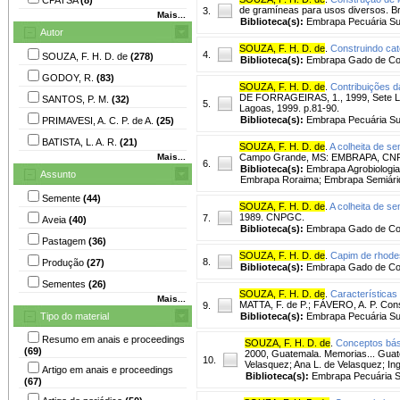
de gramíneas para usos diversos. Br
3.
Mais...
Biblioteca(s):
Embrapa Pecuária Su
Autor
SOUZA, F. H. D. de
.
Construindo cat
4.
SOUZA, F. H. D. de
(278)
Biblioteca(s):
Embrapa Gado de Co
GODOY, R.
(83)
SOUZA, F. H. D. de
.
Contribuições d
DE FORRAGEIRAS, 1., 1999, Sete Lag
SANTOS, P. M.
(32)
5.
Lagoas, 1999. p.81-90.
Biblioteca(s):
Embrapa Pecuária Su
PRIMAVESI, A. C. P. de A.
(25)
BATISTA, L. A. R.
(21)
SOUZA, F. H. D. de
.
A colheita de s
Mais...
Campo Grande, MS: EMBRAPA, CNP
6.
Biblioteca(s):
Embrapa Agrobiologi
Assunto
Embrapa Roraima; Embrapa Semiárid
Semente
(44)
SOUZA, F. H. D. de
.
A colheita de s
1989. CNPGC.
7.
Aveia
(40)
Biblioteca(s):
Embrapa Gado de Co
Pastagem
(36)
SOUZA, F. H. D. de
.
Capim de rhode
8.
Produção
(27)
Biblioteca(s):
Embrapa Gado de Co
Sementes
(26)
SOUZA, F. H. D. de
.
Característica
Mais...
MATTA, F. de P.; FÁVERO, A. P. Cons
9.
Tipo do material
Biblioteca(s):
Embrapa Pecuária Su
Resumo em anais e proceedings
SOUZA, F. H. D. de
.
Conceptos bási
(69)
2000, Guatemala. Memorias... Guat
10.
Velasquez; Ana L. de Velasquez; Ing
Artigo em anais e proceedings
Biblioteca(s):
Embrapa Pecuária S
(67)