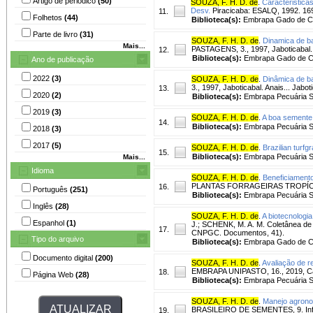
Artigo de periódico
(50)
SOUZA, F. H. D. de
.
Caracteristica
Desv.
Piracicaba: ESALQ, 1992. 16
11.
Folhetos
(44)
Biblioteca(s):
Embrapa Gado de Co
Parte de livro
(31)
SOUZA, F. H. D. de
.
Dinamica de b
Mais...
PASTAGENS, 3., 1997, Jaboticabal.
12.
Biblioteca(s):
Embrapa Gado de C
Ano de publicação
2022
(3)
SOUZA, F. H. D. de
.
Dinâmica de b
3., 1997, Jaboticabal. Anais... Jab
13.
2020
(2)
Biblioteca(s):
Embrapa Pecuária S
2019
(3)
SOUZA, F. H. D. de
.
A boa semente
14.
Biblioteca(s):
Embrapa Pecuária S
2018
(3)
2017
(5)
SOUZA, F. H. D. de
.
Brazilian turfg
15.
Biblioteca(s):
Embrapa Pecuária S
Mais...
Idioma
SOUZA, F. H. D. de
.
Beneficiament
PLANTAS FORRAGEIRAS TROPÍCAIS, 
16.
Português
(251)
Biblioteca(s):
Embrapa Pecuária S
Inglês
(28)
SOUZA, F. H. D. de
.
A biotecnologi
Espanhol
(1)
J.; SCHENK, M. A. M. Coletânea 
17.
CNPGC. Documentos, 41).
Tipo do arquivo
Biblioteca(s):
Embrapa Gado de C
Documento digital
(200)
SOUZA, F. H. D. de
.
Avaliação de r
EMBRAPA UNIPASTO, 16., 2019, Camp
18.
Página Web
(28)
Biblioteca(s):
Embrapa Pecuária S
SOUZA, F. H. D. de
.
Manejo agrono
BRASILEIRO DE SEMENTES, 9. Infor
19.