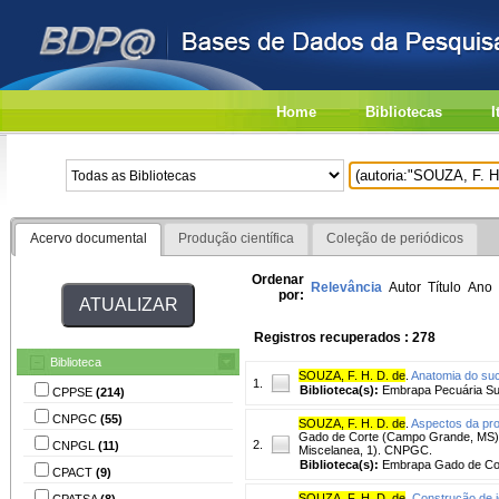
Home
Bibliotecas
I
Acervo documental
Produção científica
Coleção de periódicos
Ordenar
Relevância
Autor
Título
Ano
por:
Registros recuperados : 278
Biblioteca
SOUZA, F. H. D. de
.
Anatomia do suc
1.
Biblioteca(s):
Embrapa Pecuária Su
CPPSE
(214)
CNPGC
(55)
SOUZA, F. H. D. de
.
Aspectos da pr
Gado de Corte (Campo Grande, MS)
2.
CNPGL
(11)
Miscelanea, 1). CNPGC.
Biblioteca(s):
Embrapa Gado de Co
CPACT
(9)
SOUZA, F. H. D. de
.
Construção de i
CPATSA
(8)