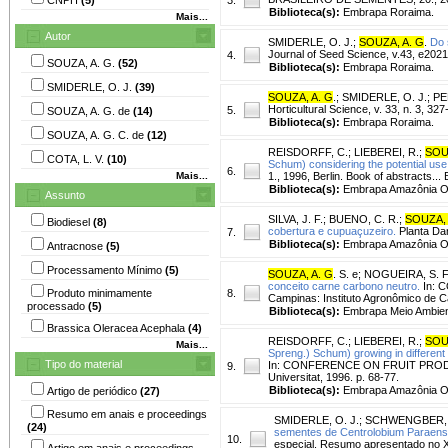
Biblioteca(s):
Embrapa Roraima.
Mais...
Autor
SMIDERLE, O. J.
;
SOUZA, A. G
.
Do 
Journal of Seed Science, v.43, e202
4.
SOUZA, A. G.
(52)
Biblioteca(s):
Embrapa Roraima.
SMIDERLE, O. J.
(39)
SOUZA, A. G
.
;
SMIDERLE, O. J.
;
PE
Horticultural Science, v. 33, n. 3, 32
5.
SOUZA, A. G. de
(14)
Biblioteca(s):
Embrapa Roraima.
SOUZA, A. G. C. de
(12)
REISDORFF, C.
;
LIEBEREI, R.
;
SOU
COTA, L. V.
(10)
Schum) considering the potential use
6.
Mais...
1., 1996, Berlin. Book of abstracts...
Biblioteca(s):
Embrapa Amazônia Oc
Assunto
SILVA, J. F.
;
BUENO, C. R.
;
SOUZA, 
Biodiesel
(8)
cobertura e cupuaçuzeiro.
Planta Dan
7.
Biblioteca(s):
Embrapa Amazônia Oc
Antracnose
(5)
Processamento Mínimo
(5)
SOUZA, A. G
. S. e
;
NOGUEIRA, S. F
conceito carne carbono neutro.
In: 
Produto minimamente
8.
Campinas: Instituto Agronômico de Ca
processado
(5)
Biblioteca(s):
Embrapa Meio Ambien
Brassica Oleracea Acephala
(4)
REISDORFF, C.
;
LIEBEREI, R.
;
SOU
Mais...
Spreng.) Schum) growing in different 
Tipo do material
In: CONFERENCE ON FRUIT PRODUCT
9.
Universitat, 1996. p. 68-77.
Biblioteca(s):
Embrapa Amazônia Oc
Artigo de periódico
(27)
Resumo em anais e proceedings
SMIDERLE, O. J.
;
SCHWENGBER, 
(24)
sementes de Centrolobium Paraense
10.
especial. Resumo apresentado no X
Artigo em anais e proceedings