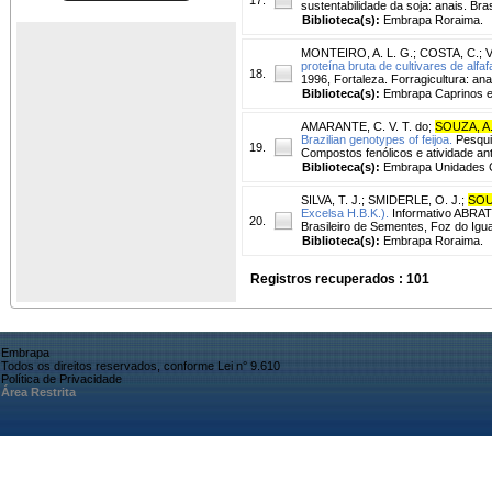
sustentabilidade da soja: anais. Bra
Biblioteca(s):
Embrapa Roraima.
MONTEIRO, A. L. G.
;
COSTA, C.
;
V
proteína bruta de cultivares de alfaf
18.
1996, Fortaleza. Forragicultura: ana
Biblioteca(s):
Embrapa Caprinos e
AMARANTE, C. V. T. do
;
SOUZA, A
Brazilian genotypes of feijoa.
Pesquis
19.
Compostos fenólicos e atividade ant
Biblioteca(s):
Embrapa Unidades C
SILVA, T. J.
;
SMIDERLE, O. J.
;
SOU
Excelsa H.B.K.).
Informativo ABRATE
20.
Brasileiro de Sementes, Foz do Igu
Biblioteca(s):
Embrapa Roraima.
Registros recuperados : 101
Embrapa
Todos os direitos reservados, conforme Lei n° 9.610
Política de Privacidade
Área Restrita