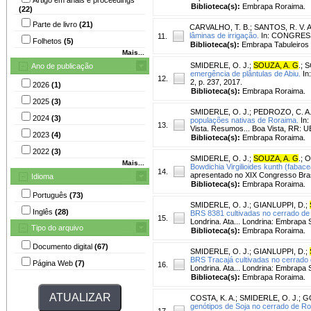
Biblioteca(s):
Embrapa Roraima.
(22)
Parte de livro
(21)
CARVALHO, T. B.
;
SANTOS, R. V. A
lâminas de irrigação.
In: CONGRESSO
11.
Folhetos
(5)
Biblioteca(s):
Embrapa Tabuleiros 
Mais...
SMIDERLE, O. J.
;
SOUZA, A. G
.
;
S
Ano de publicação
emergência de plântulas de Abiu.
In
12.
2, p. 237, 2017.
2026
(1)
Biblioteca(s):
Embrapa Roraima.
2025
(3)
SMIDERLE, O. J.
;
PEDROZO, C. A
2024
(3)
populações nativas de Roraima.
In
13.
Vista. Resumos... Boa Vista, RR: 
2023
(4)
Biblioteca(s):
Embrapa Roraima.
2022
(3)
SMIDERLE, O. J.
;
SOUZA, A. G
.
;
O
Mais...
Bowdichia Virgilioides kunth (fabac
14.
apresentado no XIX Congresso Bras
Idioma
Biblioteca(s):
Embrapa Roraima.
Português
(73)
SMIDERLE, O. J.
;
GIANLUPPI, D.
;
Inglês
(28)
BRS 8381 cultivadas no cerrado de
15.
Londrina. Ata... Londrina: Embrapa
Tipo do arquivo
Biblioteca(s):
Embrapa Roraima.
Documento digital
(67)
SMIDERLE, O. J.
;
GIANLUPPI, D.
;
BRS Tracajá cultivadas no cerrado 
Página Web
(7)
16.
Londrina. Ata... Londrina: Embrapa
Biblioteca(s):
Embrapa Roraima.
COSTA, K. A.
;
SMIDERLE, O. J.
;
GO
genótipos de Soja no cerrado de Ro
17.