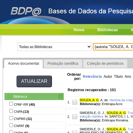
Home
Bibliotecas
I
Acervo documental
Produção científica
Coleção de periódicos
Ordenar
Relevância
Autor
Título
Ano
por:
Registros recuperados : 101
Biblioteca
SOUZA, A. G
. A. de.
História da cria
1.
Biblioteca(s):
Embrapa Acre.
CPAF-RR
(40)
CNPA
(13)
SMIDERLE, O. J.
;
SOUZA, A. G
.
Tra
solução nutritiva.
In: SANTOS, I. L. V
2.
CNPMS
(11)
Biblioteca(s):
Embrapa Roraima.
CNPAT
(9)
SMIDERLE, O. J.
;
SOUZA, A. G
.
Tra
BRASILEIRO DE SEMENTES, 20., 2017, 
CNPH
(5)
3.