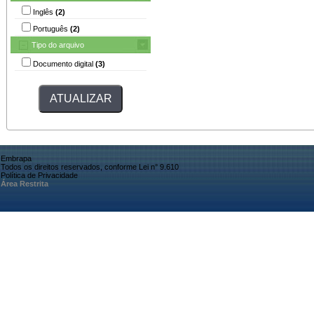
Inglês
(2)
Português
(2)
Tipo do arquivo
Documento digital
(3)
Embrapa
Todos os direitos reservados, conforme Lei n° 9.610
Política de Privacidade
Área Restrita