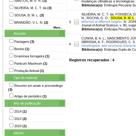
SANTOS, M. E. R.
(3)
mudanças climáticas e tecnológicas
Biblioteca(s):
Embrapa Pecuária Su
SILVEIRA, M. C. T. da
(3)
SILVEIRA, M. C. T. da
;
FONSECA, D.
SOUSA, B. M. L.
(3)
N.
;
ROCHA, G. O.
;
SOUSA, B. M. L
.
deferred at different heights.
In: JOIN
3.
BRANDÃO, V. L. N.
(2)
Jounal of Animal Science, v. 90, supp
Mais...
Biblioteca(s):
Embrapa Pecuária Su
Assunto
CUNHA, B. A. L.
;
NASCIMENTO JÚN
Pastagem
(3)
SBRISSIA, A. F.
;
RODRIGUES, C. S.
4.
morphogenic and structural characteri
Bovino
(1)
Biblioteca(s):
Embrapa Gado de Co
Gramínea forrageira
(1)
Registros recuperados : 4
Panicum Maximum
(1)
Produção Animal
(1)
Tipo do material
Resumo em anais e proceedings
(3)
Artigo de periódico
(1)
Ano de publicação
2014
(1)
2012
(2)
2010
(1)
Idioma