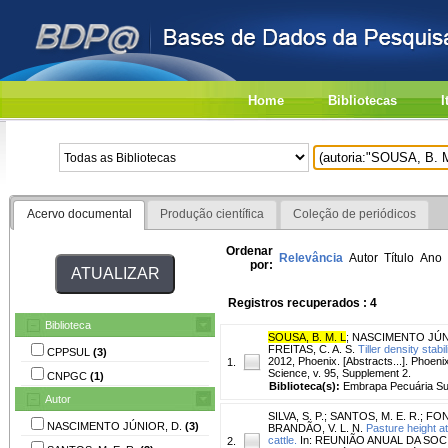
Home
Bibliotecas
I
Acervo documental
Produção científica
Coleção de periódicos
Ordenar
Relevância
Autor
Título
Ano
por:
Registros recuperados : 4
Biblioteca
SOUSA, B. M. L
;
NASCIMENTO JÚN
FREITAS, C. A. S.
Tiller density stabi
CPPSUL
(3)
2012, Phoenix. [Abstracts...]. Phoen
1.
Science, v. 95, Supplement 2.
CNPGC
(1)
Biblioteca(s):
Embrapa Pecuária Su
Autor
SILVA, S. P.
;
SANTOS, M. E. R.
;
FON
NASCIMENTO JÚNIOR, D.
(3)
BRANDÃO, V. L. N.
Pasture height at
cattle.
In: REUNIÃO ANUAL DA SOCIED
2.