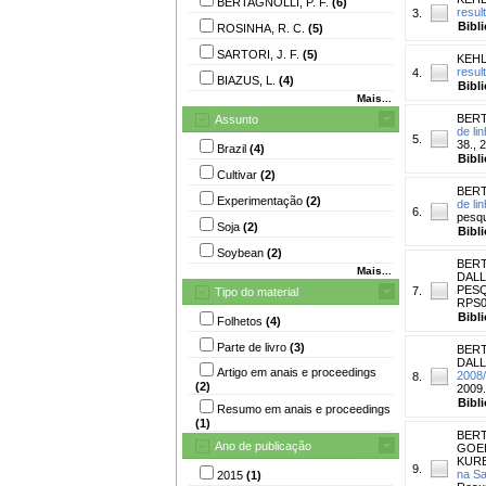
BERTAGNOLLI, P. F.
(6)
resul
3.
Bibl
ROSINHA, R. C.
(5)
SARTORI, J. F.
(5)
KEHL
resul
4.
BIAZUS, L.
(4)
Bibl
Mais...
BERT
Assunto
de li
5.
38., 
Brazil
(4)
Bibl
Cultivar
(2)
BERT
Experimentação
(2)
de li
6.
pesqu
Soja
(2)
Bibl
Soybean
(2)
BERT
Mais...
DALL
PESQU
7.
Tipo do material
RPS0
Bibl
Folhetos
(4)
Parte de livro
(3)
BERT
DALL
Artigo em anais e proceedings
2008/
8.
(2)
2009.
Bibl
Resumo em anais e proceedings
(1)
BERT
Ano de publicação
GOEL
KURE
9.
na Sa
2015
(1)