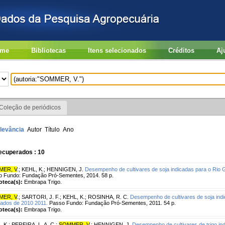
me
Bibliotecas
Itens selecionados
Créditos
Aj
Coleção de periódicos
levância
Autor
Título
Ano
ecuperados : 10
MER, V
.
;
KEHL, K.
;
HENNIGEN, J.
Desempenho de cultivares de soja indicadas para o Rio 
 Fundo: Fundação Pró-Sementes, 2014. 58 p.
ioteca(s):
Embrapa Trigo.
MER, V
.
;
SARTORI, J. F.
;
KEHL, K.
;
ROSINHA, R. C.
Desempenho de cultivares de soja indi
tados de 2010 2011.
Passo Fundo: Fundação Pró-Sementes, 2011. 54 p.
ioteca(s):
Embrapa Trigo.
, K.
;
PEREIRA, L. A. C.
;
SOMMER, V
.
;
HENNIGEN, J.
Desempenho de cultivares de trigo in