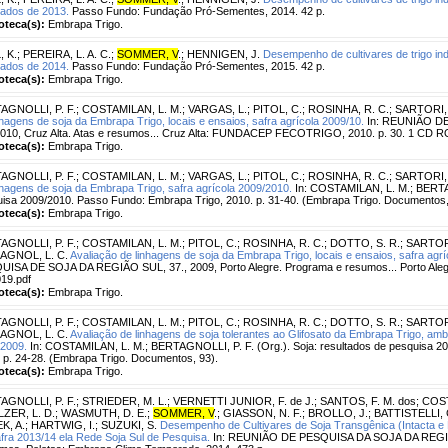
tados de 2013.
Passo Fundo: Fundação Pró-Sementes, 2014. 42 p.
ioteca(s):
Embrapa Trigo.
, K.
;
PEREIRA, L. A. C.
;
SOMMER, V
.
;
HENNIGEN, J.
Desempenho de cultivares de trigo in
tados de 2014.
Passo Fundo: Fundação Pró-Sementes, 2015. 42 p.
ioteca(s):
Embrapa Trigo.
AGNOLLI, P. F.
;
COSTAMILAN, L. M.
;
VARGAS, L.
;
PITOL, C.
;
ROSINHA, R. C.
;
SARTORI, 
nhagens de soja da Embrapa Trigo, locais e ensaios, safra agrícola 2009/10.
In: REUNIÃO D
2010, Cruz Alta. Atas e resumos... Cruz Alta: FUNDACEP FECOTRIGO, 2010. p. 30. 1 CD 
ioteca(s):
Embrapa Trigo.
AGNOLLI, P. F.
;
COSTAMILAN, L. M.
;
VARGAS, L.
;
PITOL, C.
;
ROSINHA, R. C.
;
SARTORI, 
nhagens de soja da Embrapa Trigo, safra agrícola 2009/2010.
In: COSTAMILAN, L. M.; BERTAG
isa 2009/2010. Passo Fundo: Embrapa Trigo, 2010. p. 31-40. (Embrapa Trigo. Documentos,
ioteca(s):
Embrapa Trigo.
AGNOLLI, P. F.
;
COSTAMILAN, L. M.
;
PITOL, C.
;
ROSINHA, R. C.
;
DOTTO, S. R.
;
SARTORI
AGNOL, L. C.
Avaliação de linhagens de soja da Embrapa Trigo, locais e ensaios, safra agr
ISA DE SOJA DA REGIÃO SUL, 37., 2009, Porto Alegre. Programa e resumos... Porto Ale
19.pdf
ioteca(s):
Embrapa Trigo.
AGNOLLI, P. F.
;
COSTAMILAN, L. M.
;
PITOL, C.
;
ROSINHA, R. C.
;
DOTTO, S. R.
;
SARTORI
AGNOL, L. C.
Avaliação de linhagens de soja tolerantes ao Glifosato da Embrapa Trigo, ambi
2009.
In: COSTAMILAN, L. M.; BERTAGNOLLI, P. F. (Org.). Soja: resultados de pesquisa 2
 p. 24-28. (Embrapa Trigo. Documentos, 93).
ioteca(s):
Embrapa Trigo.
AGNOLLI, P. F.
;
STRIEDER, M. L.
;
VERNETTI JUNIOR, F. de J.
;
SANTOS, F. M. dos
;
COST
ZER, L. D.
;
WASMUTH, D. E.
;
SOMMER, V
.
;
GIASSON, N. F.
;
BROLLO, J.
;
BATTISTELLI, 
K, A.
;
HARTWIG, I.
;
SUZUKI, S.
Desempenho de Cultivares de Soja Transgênica (Intacta e R
fra 2013/14 ela Rede Soja Sul de Pesquisa.
In: REUNIÃO DE PESQUISA DA SOJA DA REGIÃO 