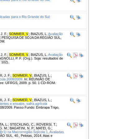
dicadas para o Rio Grande do Sul:
J. F.
;
SOMMER, V
.
;
BIAZUS, L.
Avaliação
E PESQUISA DE SOJA DA REGIÃO SUL,
ROM.
J. F.
;
SOMMER, V
.
;
BIAZUS, L.
Avaliação
NOLLI, P. F. (Org.). Soja: resultados de
 102).
, J. F.
;
SOMMER, V
.
;
BIAZUS, L.
;
ícola 2008/2009.
In: REUNIÃO DE
gre: UFRGS, 2009. p. 50. 1 CD-ROM.
, J. F.
;
SOMMER, V
.
;
BIAZUS, L.
;
entes e ensaios, safra agrícola
008/2009. Passo Fundo: Embrapa Trigo,
A, L.
;
STECKLING, C.
;
ROVERSI, T.
;
G. M.
;
BAGATINI, N. P.
;
MATEI, G.
;
r1) na Macrorregião Sojícola 1, Avaliadas
SUL, 40., Pelotas, 2014. Atas e