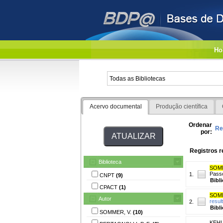
Ho
Acervo documental
Produção científica
Ordenar
Re
por:
Registros r
Biblioteca
SOM
Passo
1.
CNPT
(9)
Bibl
CPACT
(1)
SOM
Autor
resul
2.
Bibl
SOMMER, V.
(10)
KEHL