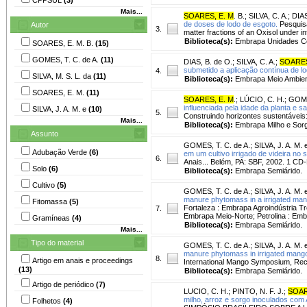
Mais...
SOARES, E. M
. B.
;
SILVA, C. A.
;
DIAS
de doses de lodo de esgoto.
Pesquisa 
Autor
3.
matter fractions of an Oxisol under 
Biblioteca(s):
Embrapa Unidades Ce
SOARES, E. M. B.
(15)
GOMES, T. C. de A.
(11)
DIAS, B. de O.
;
SILVA, C. A.
;
SOARES
submetido a aplicação contínua de lo
4.
SILVA, M. S. L. da
(11)
Biblioteca(s):
Embrapa Meio Ambien
SOARES, E. M.
(11)
SOARES, E. M
.
;
LÚCIO, C. H.
;
GOME
influenciada pela idade da planta e s
SILVA, J. A. M. e
(10)
5.
Construindo horizontes sustentávei
Mais...
Biblioteca(s):
Embrapa Milho e Sor
Assunto
GOMES, T. C. de A.
;
SILVA, J. A. M. 
Adubação Verde
(6)
em um cultivo irrigado de videira no 
6.
Anais... Belém, PA: SBF, 2002. 1 C
Solo
(6)
Biblioteca(s):
Embrapa Semiárido.
Cultivo
(5)
GOMES, T. C. de A.
;
SILVA, J. A. M. 
manure phytomass in a irrigated man
Fitomassa
(5)
Fortaleza : Embrapa Agroindústria Tr
7.
Embrapa Meio-Norte; Petrolina : Embr
Gramíneas
(4)
Biblioteca(s):
Embrapa Semiárido.
Mais...
Tipo do material
GOMES, T. C. de A.
;
SILVA, J. A. M. 
manure phytomass in irrigated mang
8.
Artigo em anais e proceedings
International Mango Symposium, Reci
(13)
Biblioteca(s):
Embrapa Semiárido.
Artigo de periódico
(7)
LUCIO, C. H.
;
PINTO, N. F. J.
;
SOAR
milho, arroz e sorgo inoculados com 
Folhetos
(4)