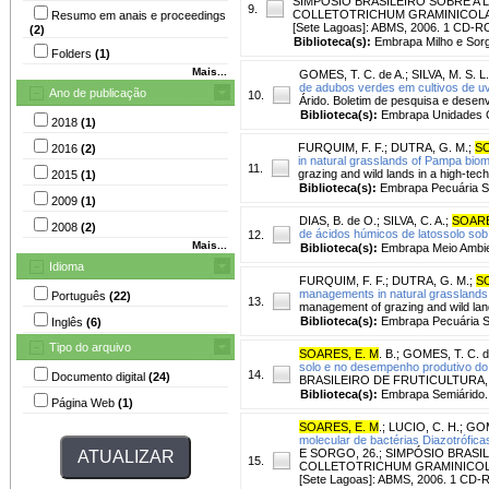
SIMPÓSIO BRASILEIRO SOBRE A
9.
COLLETOTRICHUM GRAMINICOLA, 1., 2
Resumo em anais e proceedings
[Sete Lagoas]: ABMS, 2006. 1 CD-R
(2)
Biblioteca(s):
Embrapa Milho e Sor
Folders
(1)
Mais...
GOMES, T. C. de A.
;
SILVA, M. S. L
de adubos verdes em cultivos de 
Ano de publicação
10.
Árido. Boletim de pesquisa e desenv
Biblioteca(s):
Embrapa Unidades C
2018
(1)
FURQUIM, F. F.
;
DUTRA, G. M.
;
SO
2016
(2)
in natural grasslands of Pampa biom
11.
grazing and wild lands in a high-te
2015
(1)
Biblioteca(s):
Embrapa Pecuária S
2009
(1)
DIAS, B. de O.
;
SILVA, C. A.
;
SOARE
2008
(2)
de ácidos húmicos de latossolo sob 
12.
Mais...
Biblioteca(s):
Embrapa Meio Ambie
Idioma
FURQUIM, F. F.
;
DUTRA, G. M.
;
S
managements in natural grasslands
Português
(22)
13.
management of grazing and wild land
Biblioteca(s):
Embrapa Pecuária S
Inglês
(6)
Tipo do arquivo
SOARES, E. M
. B.
;
GOMES, T. C. d
solo e no desempenho produtivo d
14.
Documento digital
(24)
BRASILEIRO DE FRUTICULTURA, 17.
Biblioteca(s):
Embrapa Semiárido.
Página Web
(1)
SOARES, E. M
.
;
LUCIO, C. H.
;
GOM
molecular de bactérias Diazotrófica
E SORGO, 26.; SIMPÓSIO BRAS
15.
COLLETOTRICHUM GRAMINICOLA, 1., 
[Sete Lagoas]: ABMS, 2006. 1 CD