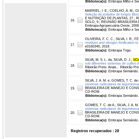
Biblioteca(s):
Embrapa Milho e So
MARRIEL, I. E.
;
COELHO, A. M.
;
GU
Seleção de isolados de fungos Biosso
E NUTRIÇÃO DE PLANTAS, 27.; 
16.
SOLO, 9.; REUNIÃO BRASILEIRA DE 
Embrapa Agropecuária Oeste, 2006
Biblioteca(s):
Embrapa Milho e So
OLIVEIRA, F. C. C.
;
SILVA, I. R.
;
FE
residues and nitrogen fertilization to
17.
e0160340, 2018.
Biblioteca(s):
Embrapa Trigo.
SILVA, M. S. L. da
;
SILVA, D. J.
;
SOA
sob diferentes sistemas de cultivo 
18.
Ribeirão Preto. Anais... Ribeirão 
Biblioteca(s):
Embrapa Semiárido.
SILVA, J. A. M. e
;
GOMES, T. C. de 
sistemas radiculares de leguminosas
BRASILEIRA DE MANEJO E CONSERV
19.
CD-ROM.
Biblioteca(s):
Embrapa Semiárido.
GOMES, T. C. de A.
;
SILVA, J. A. M.
sistemas radiculares de leguminosas
BRASILEIRA DE MANEJO E CONSERV
20.
CD-ROM.
Biblioteca(s):
Embrapa Semiárido.
Registros recuperados : 28