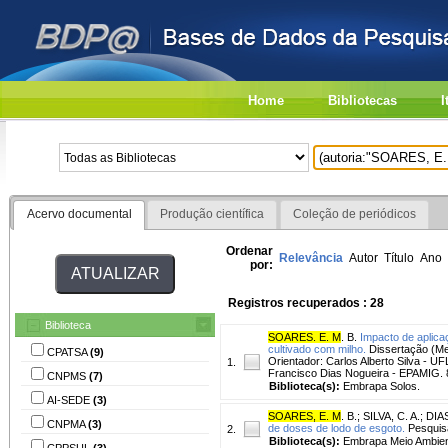
Home
Bibliotecas
I
Acervo documental
Produção científica
Coleção de periódicos
Ordenar
Relevância
Autor
Título
Ano
por:
Registros recuperados : 28
Biblioteca
SOARES. E. M
. B.
Impacto de aplic
cultivado com milho.
Dissertação (Me
CPATSA
(9)
Orientador: Carlos Alberto Silva - 
1.
Francisco Dias Nogueira - EPAMIG. 
CNPMS
(7)
Biblioteca(s):
Embrapa Solos.
AI-SEDE
(3)
SOARES, E. M
. B.
;
SILVA, C. A.
;
DIAS
CNPMA
(3)
de doses de lodo de esgoto.
Pesquisa 
2.
Biblioteca(s):
Embrapa Meio Ambien
CPPSUL
(3)