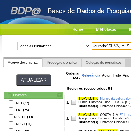
Home
Bibliotecas
I
Acervo documental
Produção científica
Coleção de periódicos
Ordenar
Relevância
Autor
Título
Ano
por:
Registros recuperados : 94
Biblioteca
SILVA, M. S. e
.
Manejo da cultura de
Fundo: Embrapa Trigo, 1998. 32 p. 
1.
CNPT
(37)
Biblioteca(s):
Embrapa Unidades Ce
CPAC
(25)
SILVA, M. S. e
;
COSTA, J. A.
Efeito 
AI-SEDE
(13)
Agropecuaria Brasileira, Brasilia, v.2
2.
Biblioteca(s):
Embrapa Unidades Ce
CNPSO
(11)
MINELLA, E.
;
SILVA, M. S. e
;
ÁRIAS,
CPACT
(9)