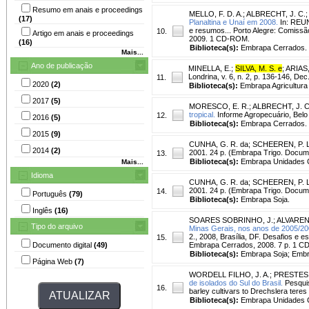
Resumo em anais e proceedings
MELLO, F. D. A.
;
ALBRECHT, J. C.
(17)
Planaltina e Unaí em 2008.
In: REU
e resumos... Porto Alegre: Comissão
10.
Artigo em anais e proceedings
2009. 1 CD-ROM.
(16)
Biblioteca(s):
Embrapa Cerrados.
Mais...
Ano de publicação
MINELLA, E.
;
SILVA, M. S. e
;
ARIAS,
Londrina, v. 6, n. 2, p. 136-146, Dec
11.
2020
(2)
Biblioteca(s):
Embrapa Agricultura D
2017
(5)
MORESCO, E. R.
;
ALBRECHT, J. C
tropical.
Informe Agropecuário, Belo H
12.
2016
(5)
Biblioteca(s):
Embrapa Cerrados.
2015
(9)
CUNHA, G. R. da
;
SCHEEREN, P. L
2014
(2)
2001. 24 p. (Embrapa Trigo. Docum
13.
Biblioteca(s):
Embrapa Unidades C
Mais...
Idioma
CUNHA, G. R. da
;
SCHEEREN, P. L
2001. 24 p. (Embrapa Trigo. Docum
14.
Português
(79)
Biblioteca(s):
Embrapa Soja.
Inglês
(16)
SOARES SOBRINHO, J.
;
ALVARENG
Tipo do arquivo
Minas Gerais, nos anos de 2005/20
2., 2008, Brasília, DF. Desafios e e
15.
Documento digital
(49)
Embrapa Cerrados, 2008. 7 p. 1 
Biblioteca(s):
Embrapa Soja; Embr
Página Web
(7)
WORDELL FILHO, J. A.
;
PRESTES,
de isolados do Sul do Brasil.
Pesquisa
16.
barley cultivars to Drechslera teres 
Biblioteca(s):
Embrapa Unidades C