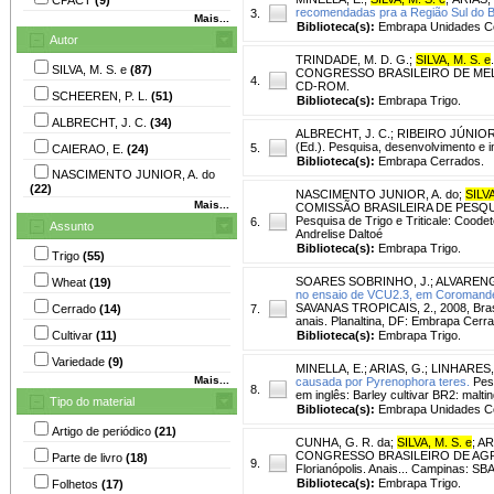
recomendadas pra a Região Sul do Br
3.
Mais...
Biblioteca(s):
Embrapa Unidades Ce
Autor
TRINDADE, M. D. G.
;
SILVA, M. S. e
.
SILVA, M. S. e
(87)
CONGRESSO BRASILEIRO DE MELHORA
4.
CD-ROM.
SCHEEREN, P. L.
(51)
Biblioteca(s):
Embrapa Trigo.
ALBRECHT, J. C.
(34)
ALBRECHT, J. C.
;
RIBEIRO JÚNIOR,
(Ed.). Pesquisa, desenvolvimento e 
5.
CAIERAO, E.
(24)
Biblioteca(s):
Embrapa Cerrados.
NASCIMENTO JUNIOR, A. do
(22)
NASCIMENTO JUNIOR, A. do
;
SILVA
Mais...
COMISSÃO BRASILEIRA DE PESQUISA 
Pesquisa de Trigo e Triticale: Cood
6.
Assunto
Andrelise Daltoé
Biblioteca(s):
Embrapa Trigo.
Trigo
(55)
SOARES SOBRINHO, J.
;
ALVARENGA
Wheat
(19)
no ensaio de VCU2.3, em Coromande
SAVANAS TROPICAIS, 2., 2008, Brasíli
Cerrado
(14)
7.
anais. Planaltina, DF: Embrapa Cerr
Cultivar
(11)
Biblioteca(s):
Embrapa Trigo.
Variedade
(9)
MINELLA, E.
;
ARIAS, G.
;
LINHARES, 
Mais...
causada por Pyrenophora teres.
Pesq
8.
em inglês: Barley cultivar BR2: malti
Tipo do material
Biblioteca(s):
Embrapa Unidades Ce
Artigo de periódico
(21)
CUNHA, G. R. da
;
SILVA, M. S. e
;
AR
CONGRESSO BRASILEIRO DE AGR
Parte de livro
(18)
9.
Florianópolis. Anais... Campinas: S
Biblioteca(s):
Embrapa Trigo.
Folhetos
(17)