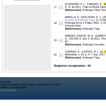
SCHEEREN, P. L.
;
CAIERAO, E.
;
SI
G. R. da (Ed.). Trigo no Brasil: ba
17.
Biblioteca(s):
Embrapa Clima Tem
MINELLA, E.
;
IORCZESKI, E. J.
;
VE
cevada na Embrapa Trigo.
In: CON
Embrapa Arroz e Feijão, 2001. 1 CD
18.
Gerardo Arias
Biblioteca(s):
Embrapa Trigo.
RIBEIRO JÚNIOR, W. Q.
;
ALBRECHT
G.; SOUSA, E. dos S. de (Ed.). Pes
19.
60.
Biblioteca(s):
Embrapa Cerrados.
CAIERAO, E.
;
CASTRO, R. L. de
;
S
Manhattan, v. 63, p. 6-7, Sep. 2017.
20.
Biblioteca(s):
Embrapa Trigo.
Registros recuperados : 94
Embrapa
Todos os direitos reservados, conforme Lei n° 9.610
Política de Privacidade
Área Restrita