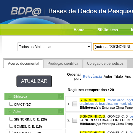
Home
Bibliotecas
I
Acervo documental
Produção científica
Coleção de periódicos
Ordenar
Relevância
Autor
Título
Ano
por:
Registros recuperados : 20
Biblioteca
SIGNORINI, C. B
.
Potencial de Tage
orgânicos de brássicas no município 
1.
CPACT
(20)
Biblioteca(s):
Embrapa Clima Temp
Autor
SIGNORINI, C. B
.
;
GOMES, C. B.
Le
SIGNORINI, C. B.
(20)
CONGRESSO BRASILEIRO DE NEMATOLOG
2.
Biblioteca(s):
Embrapa Clima Temp
GOMES, C. B.
(15)
SIGNORINI, C. B
.
;
GOMES, C. B.
Re