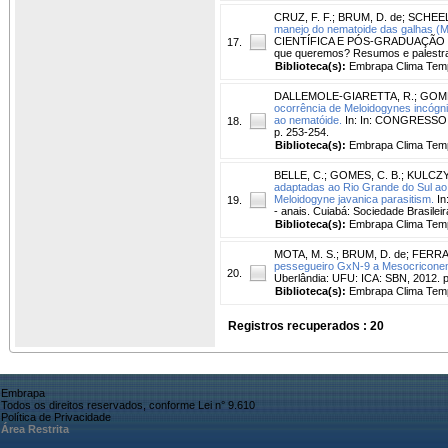
CRUZ, F. F.
;
BRUM, D. de
;
SCHEELE
manejo do nematoide das galhas (Mel
CIENTÍFICA E PÓS-GRADUAÇÃO DA E
17.
que queremos? Resumos e palestra
Biblioteca(s):
Embrapa Clima Tem
DALLEMOLE-GIARETTA, R.
;
GOME
ocorrência de Meloidogynes incógnit
ao nematóide.
In: In: CONGRESSO B
18.
p. 253-254.
Biblioteca(s):
Embrapa Clima Tem
BELLE, C.
;
GOMES, C. B.
;
KULCZYN
adaptadas ao Rio Grande do Sul ao p
Meloidogyne javanica parasitism.
In
19.
- anais. Cuiabá: Sociedade Brasilei
Biblioteca(s):
Embrapa Clima Tem
MOTA, M. S.
;
BRUM, D. de
;
FERRAR
pessegueiro GxN-9 a Mesocricone
20.
Uberlândia: UFU: ICA: SBN, 2012. p
Biblioteca(s):
Embrapa Clima Tem
Registros recuperados : 20
Embrapa
Todos os direitos reservados, conforme Lei n° 9.610
Política de Privacidade
Área Restrita