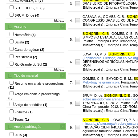
SOMAVILLA, L.
(7)
BRASILEIRO DE FITOPATOLOGIA, 44., 20
3.
Biblioteca(s):
Embrapa Clima Temp
SCHIEDECK, G.
(5)
BRUM, D. de
(4)
GABANA, A.
;
GOMES, C. B.
;
SIGNOR
CONGRESSO BRASILEIRO DE NEMATOLOG
Mais...
4.
Biblioteca(s):
Embrapa Clima Temp
Assunto
SIGNORINI, C. B
.
;
GOMES, C. B.
;
P
Nematóide
(4)
SIMPÓSIO ESTADUAL DE AGROENERGI
5.
Pelotas: Embrapa Clima Temperado, 2
Batata
(2)
Biblioteca(s):
Embrapa Clima Temp
Cana-de-açúcar
(2)
LOVATTO, P. B.
;
SIGNORINI, C. B
.
;
Resistência
(2)
(Lepidoptera: Pieridae) em couve org
DEFENSIVOS AGRÍCOLAS NATURAIS, 7.
6.
Rio Grande do Sul
(2)
ROM.
Biblioteca(s):
Embrapa Clima Temp
Mais...
Tipo do material
GOMES, C. B.
;
EMYGDIO, B. M.
;
SI
Meloidogyne graminicola.
Pesquisa Ag
7.
Resumo em anais e proceedings
Biblioteca(s):
Embrapa Clima Temp
(11)
Artigo em anais e proceedings
BRUM, D. de
;
SIGNORINI, C. B
.
;
SO
(6)
sobre meloidogyne arenaria em mora
TEMPERADO, 4., 2012, Pelotas. Ciên
8.
Artigo de periódico
(1)
Clima Temperado, 2012. 1 CD-ROM.
Biblioteca(s):
Embrapa Clima Temp
Folhetos
(1)
Teses
(1)
SIGNORINI, C. B
.
;
LOVATTO, P. B.
;
minuta L. (Asteraceae) sobre postur
Ano de publicação
INICIAÇÃO CIENTÍFICA E PÓS-GRAD
9.
agricultura familiar?: anais. Pelota
2015
(3)
Biblioteca(s):
Embrapa Clima Temp