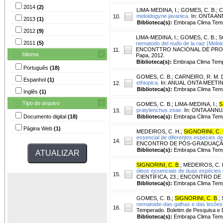
2014
(2)
LIMA-MEDINA, I.
;
GOMES, C. B.
;
C
meloidogyne javanica.
In: ONTA ANN
10.
2013
(1)
Biblioteca(s):
Embrapa Clima Tem
2012
(9)
LIMA-MEDINA, I.
;
GOMES, C. B.
;
S
2011
(5)
nematodo del nudo de la raiz (Meloi
ENCONTTRO NACIONAL DE PRODUÇÃO
11.
Idioma
Papa, 2012.
Biblioteca(s):
Embrapa Clima Tem
Português
(18)
GOMES, C. B.
;
CARNEIRO, R. M. D
Espanhol
(1)
ethiopica.
In: ANUAL ONTA MEETING, 4
12.
Biblioteca(s):
Embrapa Clima Tem
Inglês
(1)
Tipo do arquivo
GOMES, C. B.
;
LIMA-MEDINA, I.
;
S
pratylenchus zeae.
In: ONTA ANNUA
13.
Documento digital
(18)
Biblioteca(s):
Embrapa Clima Tem
Página Web
(1)
MEDEIROS, C. H.
;
SIGNORINI, C.
essencial de diferentes espécies d
14.
ENCONTRO DE PÓS-GRADUAÇÃO, 16.,
Biblioteca(s):
Embrapa Clima Tem
SIGNORINI, C. B
.
;
MEDEIROS, C. 
óleos essenciais de duas espécies 
15.
CIENTÍFICA, 23.; ENCONTRO DE PÓ
Biblioteca(s):
Embrapa Clima Tem
GOMES, C. B.
;
SIGNORINI, C. B
.
;
nematoide-das-galhas e das lesõe
16.
Temperado. Boletim de Pesquisa e 
Biblioteca(s):
Embrapa Clima Tem