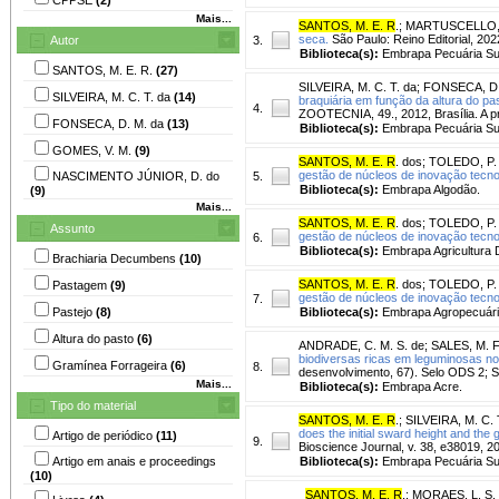
Mais...
SANTOS, M. E. R
.
;
MARTUSCELLO, J.
seca.
São Paulo: Reino Editorial, 202
Autor
3.
Biblioteca(s):
Embrapa Pecuária Su
SANTOS, M. E. R.
(27)
SILVEIRA, M. C. T. da
;
FONSECA, D.
SILVEIRA, M. C. T. da
(14)
braquiária em função da altura do pas
4.
ZOOTECNIA, 49., 2012, Brasília. A 
FONSECA, D. M. da
(13)
Biblioteca(s):
Embrapa Pecuária Su
GOMES, V. M.
(9)
SANTOS, M. E. R
. dos
;
TOLEDO, P. 
gestão de núcleos de inovação tecno
NASCIMENTO JÚNIOR, D. do
5.
Biblioteca(s):
Embrapa Algodão.
(9)
Mais...
SANTOS, M. E. R
. dos
;
TOLEDO, P. 
Assunto
gestão de núcleos de inovação tecno
6.
Biblioteca(s):
Embrapa Agricultura D
Brachiaria Decumbens
(10)
SANTOS, M. E. R
. dos
;
TOLEDO, P. 
Pastagem
(9)
gestão de núcleos de inovação tecno
7.
Pastejo
(8)
Biblioteca(s):
Embrapa Agropecuári
Altura do pasto
(6)
ANDRADE, C. M. S. de
;
SALES, M. F.
biodiversas ricas em leguminosas no
Gramínea Forrageira
(6)
8.
desenvolvimento, 67). Selo ODS 2; 
Mais...
Biblioteca(s):
Embrapa Acre.
Tipo do material
SANTOS, M. E. R
.
;
SILVEIRA, M. C. 
does the initial sward height and the 
Artigo de periódico
(11)
9.
Bioscience Journal, v. 38, e38019, 2
Artigo em anais e proceedings
Biblioteca(s):
Embrapa Pecuária Su
(10)
SANTOS, M. E. R
.
;
MORAES, L. S.