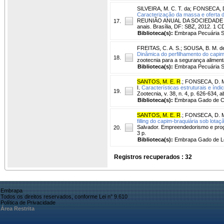
SILVEIRA, M. C. T. da
;
FONSECA, D
Caracterização da massa e oferta de
REUNIÃO ANUAL DA SOCIEDADE BRAS
17.
anais. Brasília, DF: SBZ, 2012. 1
Biblioteca(s):
Embrapa Pecuária S
FREITAS, C. A. S.
;
SOUSA, B. M. de
Dinâmica do perfilhamento do capim-
18.
zootecnia para a segurança aliment
Biblioteca(s):
Embrapa Pecuária S
SANTOS, M. E. R
.
;
FONSECA, D. M
I.
Características estruturais e índ
19.
Zootecnia, v. 38, n. 4, p. 626-634, a
Biblioteca(s):
Embrapa Gado de C
SANTOS, M. E. R
.
;
FONSECA, D. M
filling do capim-braquiária sob lotaç
Salvador. Empreendedorismo e progre
20.
3 p.
Biblioteca(s):
Embrapa Gado de Le
Registros recuperados : 32
Embrapa
Todos os direitos reservados, conforme Lei n° 9.610
Política de Privacidade
Área Restrita