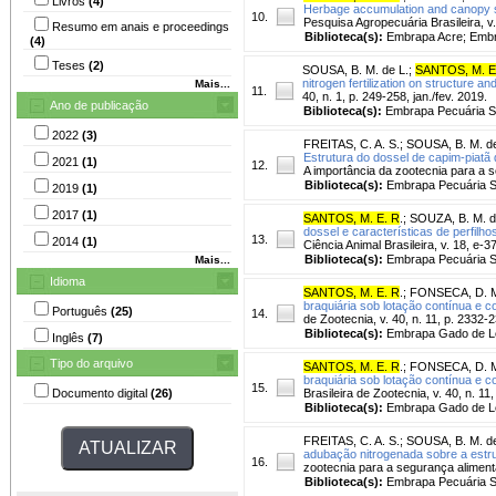
Livros
(4)
Herbage accumulation and canopy str
10.
Pesquisa Agropecuária Brasileira, v
Resumo em anais e proceedings
Biblioteca(s):
Embrapa Acre; Embr
(4)
Teses
(2)
SOUSA, B. M. de L.
;
SANTOS, M. E
nitrogen fertilization on structure a
Mais...
11.
40, n. 1, p. 249-258, jan./fev. 2019.
Ano de publicação
Biblioteca(s):
Embrapa Pecuária S
2022
(3)
FREITAS, C. A. S.
;
SOUSA, B. M. de
Estrutura do dossel de capim-piatã di
2021
(1)
12.
A importância da zootecnia para a 
Biblioteca(s):
Embrapa Pecuária S
2019
(1)
2017
(1)
SANTOS, M. E. R
.
;
SOUZA, B. M. d
dossel e características de perfilh
13.
2014
(1)
Ciência Animal Brasileira, v. 18, e-37
Biblioteca(s):
Embrapa Pecuária S
Mais...
Idioma
SANTOS, M. E. R
.
;
FONSECA, D. M
braquiária sob lotação contínua e c
Português
(25)
14.
de Zootecnia, v. 40, n. 11, p. 2332-
Biblioteca(s):
Embrapa Gado de Le
Inglês
(7)
Tipo do arquivo
SANTOS, M. E. R
.
;
FONSECA, D. M
braquiária sob lotação contínua e c
15.
Documento digital
(26)
Brasileira de Zootecnia, v. 40, n. 11
Biblioteca(s):
Embrapa Gado de Le
FREITAS, C. A. S.
;
SOUSA, B. M. d
adubação nitrogenada sobre a estru
16.
zootecnia para a segurança aliment
Biblioteca(s):
Embrapa Pecuária S