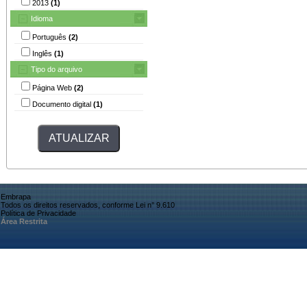
2013
(1)
Idioma
Português
(2)
Inglês
(1)
Tipo do arquivo
Página Web
(2)
Documento digital
(1)
Embrapa
Todos os direitos reservados, conforme Lei n° 9.610
Política de Privacidade
Área Restrita