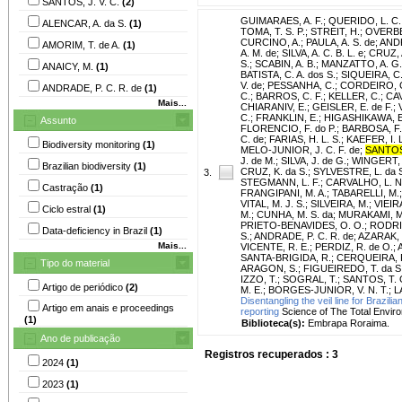
SANTOS, J. V. C.
(2)
GUIMARAES, A. F.
;
QUERIDO, L. C. 
ALENCAR, A. da S.
(1)
TOMA, T. S. P.
;
STREIT, H.
;
OVERBE
CURCINO, A.
;
PAULA, A. S. de
;
ANDR
AMORIM, T. de A.
(1)
A. M. de
;
SILVA, A. C. B. L. e
;
CRUZ, A
S.
;
SCABIN, A. B.
;
MANZATTO, A. G.
ANAICY, M.
(1)
BATISTA, C. A. dos S.
;
SIQUEIRA, C.
V. de
;
PESSANHA, C.
;
CORDEIRO, C
ANDRADE, P. C. R. de
(1)
C.
;
BARROS, C. F.
;
KELLER, C.
;
CAV
Mais...
CHIARANIV, E.
;
GEISLER, E. de F.
;
C.
;
FRANKLIN, E.
;
HIGASHIKAWA, E
Assunto
FLORENCIO, F. do P.
;
BARBOSA, F.
C. de
;
FARIAS, H. L. S.
;
KAEFER, I. L
Biodiversity monitoring
(1)
MELO-JUNIOR, J. C. F. de
;
SANTOS,
J. de M.
;
SILVA, J. de G.
;
WINGERT, 
Brazilian biodiversity
(1)
CRUZ, K. da S.
;
SYLVESTRE, L. da 
3.
STEGMANN, L. F.
;
CARVALHO, L. N
Castração
(1)
FRANGIPANI, M. A.
;
TABARELLI, M.
VITAL, M. J. S.
;
SILVEIRA, M.
;
VIEIRA
Ciclo estral
(1)
M.
;
CUNHA, M. S. da
;
MURAKAMI, M.
PRIETO-BENAVIDES, O. O.
;
RODRIG
Data-deficiency in Brazil
(1)
S.
;
ANDRADE, P. C. R. de
;
AZARAK, P
Mais...
VICENTE, R. E.
;
PERDIZ, R. de O.
;
SANTA-BRIGIDA, R.
;
CERQUEIRA, 
Tipo do material
ARAGON, S.
;
FIGUEIREDO, T. da S
IZZO, T.
;
SOGRAL, T.
;
SANTOS, T. 
Artigo de periódico
(2)
M. E.
;
BORGES-JUNIOR, V. N. T.
;
L
Disentangling the veil line for Brazi
Artigo em anais e proceedings
reporting
Science of The Total Enviro
(1)
Biblioteca(s):
Embrapa Roraima.
Ano de publicação
Registros recuperados : 3
2024
(1)
2023
(1)