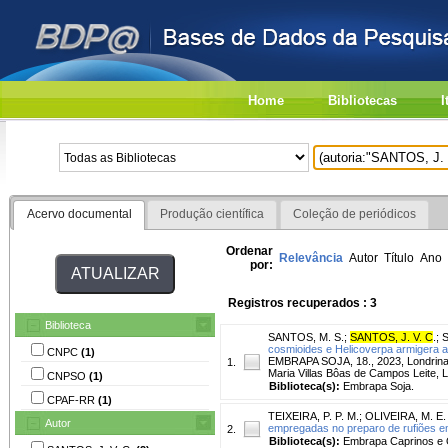
Home
Bibliotecas
I
Acervo documental
Produção científica
Coleção de periódicos
Ordenar
Relevância
Autor
Título
Ano
por:
Registros recuperados : 3
Biblioteca
SANTOS, M. S.
;
SANTOS, J. V. C
.
;
S
cosmioides e Helicoverpa armigera a
CNPC
(1)
EMBRAPA SOJA, 18., 2023, Londrina.
1.
Maria Villas Bôas de Campos Leite, L
CNPSO
(1)
Biblioteca(s):
Embrapa Soja.
CPAF-RR
(1)
TEIXEIRA, P. P. M.
;
OLIVEIRA, M. E. 
Autor
empregadas no preparo de rufiões em 
2.
Biblioteca(s):
Embrapa Caprinos e 