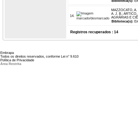
Biblioteca(s):
Em
MAZZOCATO, A. 
A. J. B.
;
ARTICO, 
14.
AGRÁRIAS E CIÊNC
Biblioteca(s):
Em
Registros recuperados : 14
Embrapa
Todos os direitos reservados, conforme Lei n° 9.610
Política de Privacidade
Área Restrita