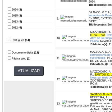
2024.
Ano de publicação
Biblioteca(s):
Emb
2024
(2)
BRANCO, V. T. A.
;
sementes de Bromu
2015
(2)
ENSINO, EXTENSÃO 
9.
SIEPE.
2013
(4)
Biblioteca(s):
Emb
2012
(6)
MAZZOCATO, A. 
Idioma
D. da S. dos
.
Cole
Ativo de Germopl
10.
Português
(14)
Pampa.
Revista C
Biblioteca(s):
Em
Tipo do arquivo
MAZZOCATO, A. 
Documento digital
(13)
germoplasma de es
sustentáveis.
In:
11.
Página Web
(1)
ES, 23., 2013, Bel
Biblioteca(s):
Em
MAZZOCATO, A. 
R.
;
SANTOS, D. d
Nees por meio de 
12.
ZOOTECNIA, 49., 2
ROM.
Biblioteca(s):
Em
SANTOS, D. da S
FERREIRA, J. L.
SIMPÓSIO DE RE
genéticos no sécul
13.
Editores técnicos
de Mello. SIRGE