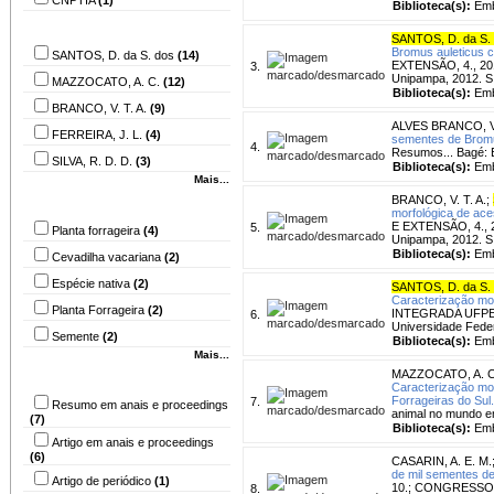
Biblioteca(s):
Emb
Autor
SANTOS, D. da S.
Bromus auleticus c
SANTOS, D. da S. dos
(14)
EXTENSÃO, 4., 2012
3.
Unipampa, 2012. S
MAZZOCATO, A. C.
(12)
Biblioteca(s):
Emb
BRANCO, V. T. A.
(9)
ALVES BRANCO, V.
FERREIRA, J. L.
(4)
sementes de Brom
4.
Resumos... Bagé: E
SILVA, R. D. D.
(3)
Biblioteca(s):
Emb
Mais...
BRANCO, V. T. A.
;
Assunto
morfológica de ac
E EXTENSÃO, 4., 20
5.
Planta forrageira
(4)
Unipampa, 2012. S
Biblioteca(s):
Emb
Cevadilha vacariana
(2)
Espécie nativa
(2)
SANTOS, D. da S.
Caracterização mor
Planta Forrageira
(2)
INTEGRADA UFPEL, 
6.
Universidade Feder
Semente
(2)
Biblioteca(s):
Emb
Mais...
MAZZOCATO, A. C
Tipo do material
Caracterização mo
Forrageiras do Sul.
7.
Resumo em anais e proceedings
animal no mundo e
(7)
Biblioteca(s):
Emb
Artigo em anais e proceedings
(6)
CASARIN, A. E. M.
de mil sementes de
Artigo de periódico
(1)
10.; CONGRESSO DE 
8.