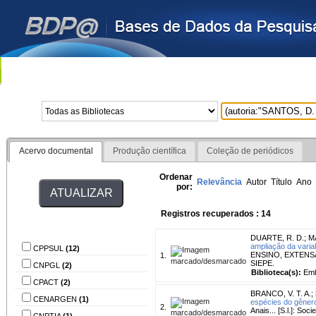
Home
Bibliotecas
I
Acervo documental
Produção científica
Coleção de periódicos
Ordenar
Relevância
Autor
Título
Ano
por:
Registros recuperados : 14
Biblioteca
DUARTE, R. D.
;
M
ampliação da varia
CPPSUL
(12)
ENSINO, EXTENSÃO 
1.
SIEPE.
CNPGL
(2)
Biblioteca(s):
Emb
CPACT
(2)
BRANCO, V. T. A.
;
CENARGEN
(1)
espécies do gêner
2.
Anais... [S.l.]: S
CNPTIA
(1)