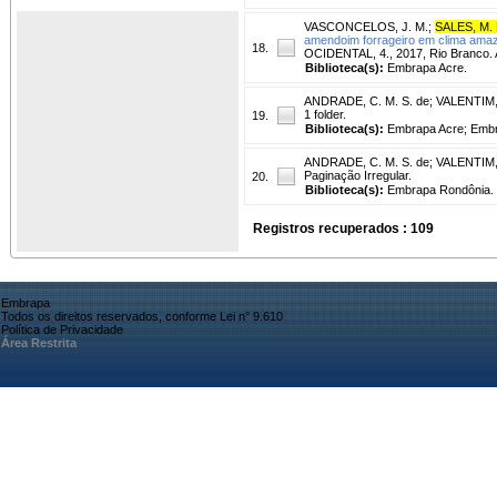
VASCONCELOS, J. M.
;
SALES, M. 
amendoim forrageiro em clima amaz
18.
OCIDENTAL, 4., 2017, Rio Branco. An
Biblioteca(s):
Embrapa Acre.
ANDRADE, C. M. S. de
;
VALENTIM, 
1 folder.
19.
Biblioteca(s):
Embrapa Acre; Embr
ANDRADE, C. M. S. de
;
VALENTIM, 
Paginação Irregular.
20.
Biblioteca(s):
Embrapa Rondônia.
Registros recuperados : 109
Embrapa
Todos os direitos reservados, conforme Lei n° 9.610
Política de Privacidade
Área Restrita