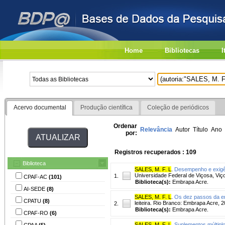
Home
Bibliotecas
I
Acervo documental
Produção científica
Coleção de periódicos
Ordenar
Relevância
Autor
Título
Ano
por:
Registros recuperados : 109
Biblioteca
SALES, M. F. L
.
Desempenho e exigên
Universidade Federal de Viçosa, Viç
1.
CPAF-AC
(101)
Biblioteca(s):
Embrapa Acre.
AI-SEDE
(8)
SALES, M. F. L
.
Os dez passos da e
CPATU
(8)
leiteira. Rio Branco: Embrapa Acre, 2
2.
Biblioteca(s):
Embrapa Acre.
CPAF-RO
(6)
SALES, M. F. L
.
Suplementos múltiplo
CPAA
(5)