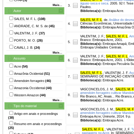
águas-seca e seca.
2005. 92 f. Tese
Mais...
3.
Paulino.
Autor
Biblioteca(s):
Embrapa Acre.
SALES, M. F. L.
(108)
SALES, M. F. L
. de.
Análise do desm
Ciências Econômicas, Universidade F
4.
ANDRADE, C. M. S. de
(45)
Biblioteca(s):
Embrapa Amazônia Or
VALENTIM, J. F.
(37)
VALENTIM, J. F.
;
SALES, M. F. L
.
Ame
Branco: Embrapa Acre, 2001.
PORTO, M. O.
(26)
5.
Biblioteca(s):
Embrapa Amapá; Embr
Embrapa Unidades Centrais.
CAVALI, J. B.
(24)
Mais...
VALENTIM, J. F.
;
SALES, M. F. L
.
Ame
Assunto
Branco: Embrapa Acre, 2001. 1 fôlder
6.
Biblioteca(s):
Embrapa Pecuária Su
Acre
(54)
SALES, M. F. L
.
;
VALENTIM, J. F.
Ava
Amazônia Ocidental
(51)
SEMINÁRIO DE INICIAÇÃO CIENTÍFICA,
7.
Biblioteca(s):
Embrapa Acre.
Amendoim forrageiro
(46)
Amazonia Occidental
(44)
VASCONCELOS, J. M.
;
SALES, M. F
amendoim forrageiro cultivar Mandobi
8.
Western Amazon
(44)
Rio Branco, AC. Anais... Rio Branco,
Mais...
Biblioteca(s):
Embrapa Acre.
Tipo do material
VASCONCELOS, J. M.
;
SALES, M. F
amendoim forrageiro cultivar Mandobi
Artigo em anais e proceedings
9.
Embrapa Acre; Uninorte, 2014. 9 p.
(38)
Biblioteca(s):
Embrapa Acre.
Resumo em anais e proceedings
(25)
SALES, M. F. L
.
;
VALENTIM, J. F.
T
pastagens no Acre.
In: SEMINÁRIO D