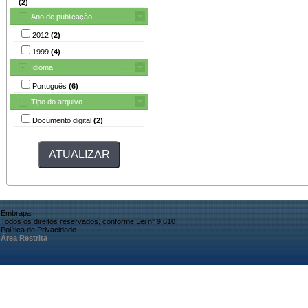
(2)
Ano de publicação
2012
(2)
1999
(4)
Idioma
Português
(6)
Tipo do arquivo
Documento digital
(2)
Embrapa
Todos os direitos reservados, conforme Lei n° 9.610
Política de Privacidade
Área Restrita