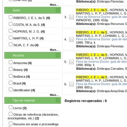
Biblioteca(s):
Embrapa Florestas.
Mais...
RIBEIRO, J. E. L. da S
.
;
HOPKINS, M.
Autor
MARTINS, L. H. P.
;
LOHMANN, L. G
Flora da Reserva Ducke: guia de iden
3.
RIBEIRO, J. E. L. da S.
(6)
INPA/DFID, 1999. 816p.
Biblioteca(s):
Embrapa Recursos Ge
COSTA, M. A. da S.
(4)
HOPKINS, M. J. G.
(4)
RIBEIRO, J. E. L. da S
.
;
HOPKINS, M.
MARTINS, L. H. P.
;
LOHMAN. L. G.
;
MARTINS, L. H. P.
(4)
Flora da Reserva Ducke: guia de iden
4.
1999. 799 p. il.
SILVA, C. F. da
(4)
Biblioteca(s):
Embrapa Florestas.
Mais...
RIBEIRO, J. E. L. da S
.
;
HOPKINS, M.
Assunto
MARTINS, L. H. P.
;
LOHMANN, L. G
Flora da reserva Ducke: guia de iden
5.
Amazonia
(4)
1999. 800p. il.
Biblioteca(s):
Embrapa Cerrados; 
Botany
(4)
Botânica
(4)
RIBEIRO, J. E. L. da S
.
;
HOPKINS, M.
MARTINS, L. H. P.
;
LOHMANN, L. G
Brasil
(4)
Flora da Reserva Ducke: guia de iden
6.
1999. 800 p.
Identification
(4)
Biblioteca(s):
Embrapa Amazônia Or
Mais...
Tipo do material
Registros recuperados : 6
Livros
(2)
Obras de referência (dicionários,
enciclopédias, etc.)
(2)
Resumo em anais e proceedings