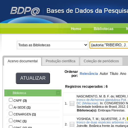
Home
Bibliotecas
I
Acervo documental
Produção científica
Coleção de periódicos
Ordenar
Relevância
Autor
Título
Ano
por:
Registros recuperados : 6
Biblioteca
NASCIMENTO, M. B. F. do
;
MEDRI, 
tronco de Alchornea glandulosa Poit.
CNPF
(3)
DC (Meliaceae).
In: CONGRESSO NACIO
1.
Sociedade botânica do Brasil, 2012. D
AI-SEDE
(1)
Biblioteca(s):
Embrapa Florestas.
CENARGEN
(1)
YOSHIDA, T. M.
;
SILVESTRE, J. P.
;
CPAC
(1)
tronco de duas espécies arbóreas co
2.
Joinville. Botânica frente às mudanças
CPAF-RR
(1)