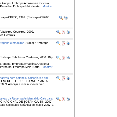
pa Amapá; Embrapa Amazônia Ocidental;
Parnaíba; Embrapa Meio-Norte...
Mostrar
mbrapa-CPATC, 1997. (Embrapa-CPATC.
abuleiros Costeiros, 2002.
es Centrais.
rragens e madeiras.
Aracaju: Embrapa
Embrapa Tabuleiros Costeiros, 2000. 10 p.
pa Amapá; Embrapa Amazônia Ocidental;
Parnaíba; Embrapa Meio-Norte...
Mostrar
 nativas com potencial paisagístico em
EIRO DE FLORICULTURA E PLANTAS
, Aracaju. Ciência, inovação e
ustivas da Reserva Ambiental do Caju para
 NACIONAL DE BOTÂNICA, 58., 2007,
aulo: Sociedade Botânica do Brasil, 2007. 1