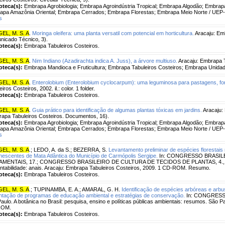
ioteca(s):
Embrapa Agrobiologia; Embrapa Agroindústria Tropical; Embrapa Algodão; Embra
apa Amazônia Oriental; Embrapa Cerrados; Embrapa Florestas; Embrapa Meio Norte / UEP-
s
EL, M. S. A
.
Moringa oleifera: uma planta versatil com potencial em horticultura.
Aracaju: E
icado Técnico, 3).
ioteca(s):
Embrapa Tabuleiros Costeiros.
EL, M. S. A
.
Nim Indiano (Azadirachta indica A. Juss), a árvore multiuso.
Aracaju: Embrapa T
ioteca(s):
Embrapa Mandioca e Fruticultura; Embrapa Tabuleiros Costeiros; Embrapa Unidad
EL, M. S. A
.
Enterolobium (Enterolobium cyclocarpum): uma leguminosa para pastagens, fo
iros Costeiros, 2002. il.: color. 1 folder.
ioteca(s):
Embrapa Tabuleiros Costeiros.
EL, M. S. A
.
Guia prático para identificação de algumas plantas tóxicas em jardins.
Aracaju: 
apa Tabuleiros Costeiros. Documentos, 16).
ioteca(s):
Embrapa Agrobiologia; Embrapa Agroindústria Tropical; Embrapa Algodão; Embra
apa Amazônia Oriental; Embrapa Cerrados; Embrapa Florestas; Embrapa Meio Norte / UEP-
s
EL, M. S. A
.
;
LEDO, A. da S.
;
BEZERRA, S.
Levantamento preliminar de espécies florestais
escentes de Mata Atlântica do Município de Carmópolis Sergipe.
In: CONGRESSO BRASIL
MENTAIS, 17.; CONGRESSO BRASILEIRO DE CULTURA DE TECIDOS DE PLANTAS, 4., 2009
ntabilidade: anais. Aracaju: Embrapa Tabuleiros Costeiros, 2009. 1 CD-ROM. Resumo.
ioteca(s):
Embrapa Tabuleiros Costeiros.
EL, M. S. A
.
;
TUPINAMBA, E. A.
;
AMARAL, G. H.
Identificação de espécies arbóreas e arb
ntação de programas de educação ambiental e estratégias de conservação.
In: CONGRESSO
aulo. A botânica no Brasil: pesquisa, ensino e políticas públicas ambientais: resumos. São P
ROM.
ioteca(s):
Embrapa Tabuleiros Costeiros.