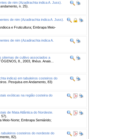
tes de nim (Azadirachta indica A. Juss).
 andamento, n. 25).
ntes de nim (Azadirachta indica A. Juss).
ioca e Fruticultura; Embrapa Meio-
ntes de nim (Azadirachta indica A.
es sitemas de cultivo associados a
OS, 8., 2003, Ilhéus. Anais...
ta indica) em tabuleiros costeiros do
eiros. Pesquisa em Andamento, 83)
tais exóticas na região costeira do
tais de Mata Atlântica do Nordeste.
 57).
a Meio-Norte; Embrapa Semiárido;
tabuleiros costeiros do nordeste do
mento, 82).