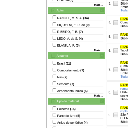
3.
Bibl
Mais...
Embr
Autor
Toda
RANGEL, M. S. A.
(34)
RANG
Comun
4.
SIQUEIRA, E. R. de
(9)
Bibl
RIBEIRO, F. E.
(7)
RANG
5.
Bibl
LEDO, A. da S.
(4)
BLANK, A. F.
(3)
RANG
Mais...
Tabule
6.
Bibl
Assunto
RANG
Brasil
(11)
(Embr
7.
Bibl
Comportamento
(7)
Embr
Toda
Nim
(7)
Semente
(7)
RANG
reman
Azadirachta Indica
(5)
ORNA
8.
suste
Mais...
Bibl
Tipo do material
RANG
Folhetos
(15)
impla
São P
9.
Parte de livro
(5)
CD-
Bibl
Artigo de periódico
(4)