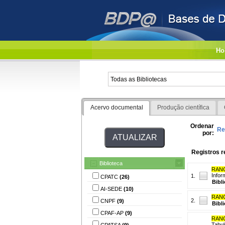
Ho
Acervo documental
Produção científica
Ordenar
Re
por:
Registros r
Biblioteca
RANG
Infor
1.
CPATC
(26)
Bibl
AI-SEDE
(10)
RANG
2.
CNPF
(9)
Bibl
CPAF-AP
(9)
RANG
Tabul
CPATSA
(9)