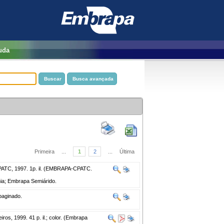
uda
Primeira
...
1
2
...
Última
TC, 1997. 1p. il. (EMBRAPA-CPATC.
ia; Embrapa Semiárido.
paginado.
ros, 1999. 41 p. il.; color. (Embrapa