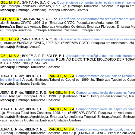
GEL, M. S. A
.
;
SANT'ANA, S. A. C. de.
Ocorrência de comportamento recalcitrante em semen
aju: Embrapa Tabuleiros Costeiros, 1997. 3 p. (Embrapa Tabuleiros Costeiros. Pesquisa em
lioteca(s):
Embrapa Semiárido; Embrapa Unidades Centrais.
GEL, M. S. A
.
;
SANT'ANNA, S. A. C. de.
Ocorrência de comportamento recalcitrante em seme
aju: Embrapa-CPATC, 1997. 3 p. (Embrapa-CPATC. Pesquisa em Andamento, 25).
lioteca(s):
Embrapa Amapá; Embrapa Amazônia Ocidental; Embrapa Florestas; Embrapa Mand
e; Embrapa Rondônia; Embrapa Tabuleiros Costeiros; Embrapa Trigo.
GEL, M. S. A
.
;
SANT'ANNA, S. A. C. de.
Ocorrência de comportamento recalcitrante em seme
s).
Aracaju: EMBRAPA-CPATC, 1997. 3 p. (EMBRAPA-CPATC. Pesquisa em Andamento, 25).
lioteca(s):
Embrapa Amapá.
GEL, M. S. A
.
;
BOLFE, A. P. F.
;
BOLFE, E. L.
Atividade microbiológica de solos sob diferent
minosas e a um sistema agroflorestal.
REUNIÃO DE CONTROLE BIOLÓGICO DE FITOPATÓGEN
us, BA: Ceplac, 2003. p. 547-549
lioteca(s):
Embrapa Tabuleiros Costeiros.
UEIRA, E. R. de
;
RIBEIRO, F. E.
;
RANGEL, M. S. A
.
Comportamento de Nin Indiano (Azadirach
este do Brasil.
Aracaju: Embrapa Tabuleiros Costeiros, 1999. 3p. (Embrapa Tabuleiros Cost
lioteca(s):
Embrapa Semiárido.
UEIRA, E. R. de
;
RIBEIRO, F. E.
;
RANGEL, M. S. A
.
Comportamento inicial de espécies flores
deste.
Aracaju: Embrapa-CPATC, 1998. 5p. (Embrapa-CPATC. Pesquisa em Andamento, 60).
lioteca(s):
Embrapa Tabuleiros Costeiros.
UEIRA, E. R. de
;
RIBEIRO, F. E.
;
RANGEL, M. S. A
.
Comportamento inicial de espécies flores
caju: Embrapa Tabuleiros Costeiros, 1998. 4 p. (EMBRAPA-CPATC. Pesquisa em Andamento,
lioteca(s):
Embrapa Agrobiologia; Embrapa Agroindústria Tropical; Embrapa Amapá; Embrap
rapa Tabuleiros Costeiros; Embrapa Unidades Centrais.
UEIRA, E. R. de
;
RIBEIRO, F. E.
;
RANGEL, M. S. A
.
Comportamento inicial de Eucalyptus em 
il.
Aracaju: Embrapa Tabuleiros Costeiros, 1999. 3 p. (EMBRAPA-CPATC. Pesquisa em Anda