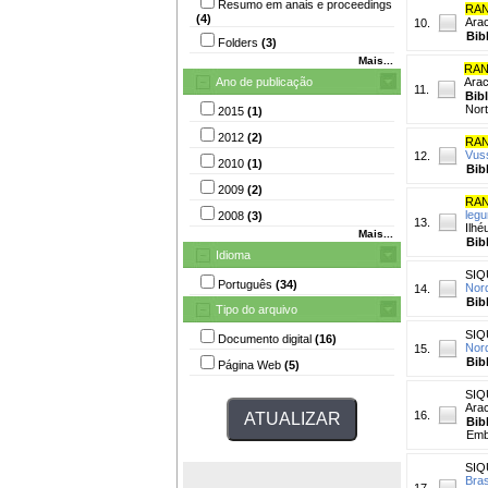
Resumo em anais e proceedings
RAN
(4)
Arac
10.
Bib
Folders
(3)
Mais...
RAN
Ano de publicação
Arac
11.
Bib
Nort
2015
(1)
2012
(2)
RAN
Vus
12.
2010
(1)
Bib
2009
(2)
RAN
legu
2008
(3)
13.
Ilhé
Mais...
Bib
Idioma
SIQ
Português
(34)
Nord
14.
Bib
Tipo do arquivo
SIQ
Documento digital
(16)
Nor
15.
Bib
Página Web
(5)
SIQ
Ara
16.
Bib
Emb
SIQ
Bras
17.