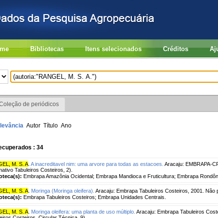
me
Bibliotecas
Itens selecionados
Créditos
Aj
Coleção de periódicos
levância
Autor
Título
Ano
ecuperados : 34
EL, M. S. A
.
A inacreditavel nim: uma arvore para todas as estacoes.
Aracaju: EMBRAPA-CPA
mativo Tabuleiros Costeiros, 2).
ioteca(s):
Embrapa Amazônia Ocidental; Embrapa Mandioca e Fruticultura; Embrapa Rondôn
EL, M. S. A
.
Moringa (Moringa oleifera).
Aracaju: Embrapa Tabuleiros Costeiros, 2001. Não 
ioteca(s):
Embrapa Tabuleiros Costeiros; Embrapa Unidades Centrais.
EL, M. S. A
.
Moringa oleifera: uma planta de uso múltiplo.
Aracaju: Embrapa Tabuleiros Costei
eiros Costeiros. Circular Técnica, 9).